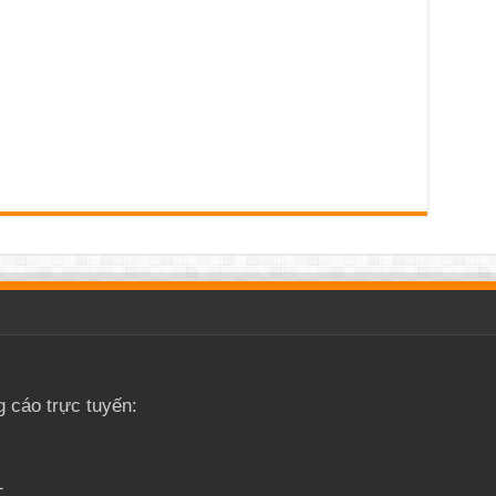
g cáo trực tuyến:
1