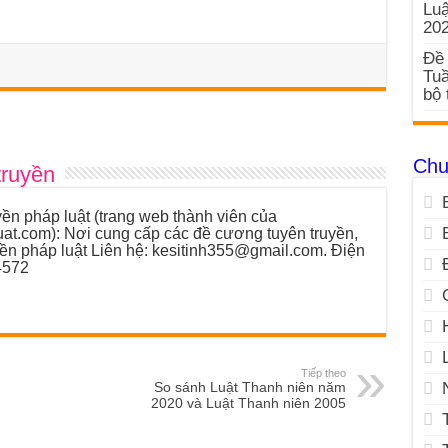
Luậ
20
Đề 
Tuầ
bộ 
Chu
truyền
ền pháp luật (trang web thành viên của
luat.com): Nơi cung cấp các đề cương tuyên truyền,
yền pháp luật Liên hệ: kesitinh355@gmail.com. Điện
4572
Tiếp theo
So sánh Luật Thanh niên năm
2020 và Luật Thanh niên 2005