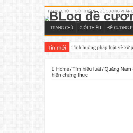
TRANG CHỦ
GIỚI THIỆU
ĐỀ CƯƠNG PHÁP 
TRANG CHỦ
GIỚI THIỆU
ĐỀ CƯƠNG P
Tin mới
Tình huống pháp luật về xử 
Home
/
Tìm hiểu luật
/
Quảng Nam qu
hiện chứng thực