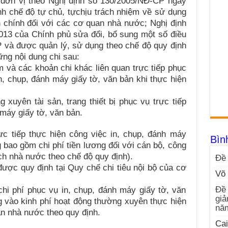
 đơn vị theo Nghị định số 130/2005/NĐ-CP ngày
h chế độ tự chủ, tựchịu trách nhiệm về sử dụng
h chính đối với các cơ quan nhà nước; Nghị định
13 của Chính phủ sửa đổi, bổ sung một số điều
 và được quản lý, sử dụng theo chế độ quy định
ng nội dung chi sau:
 và các khoản chi khác liên quan trực tiếp phục
n, chụp, đánh máy giấy tờ, văn bản khi thực hiện
uyên tài sản, trang thiết bị phục vụ trực tiếp
 máy giấy tờ, văn bản.
ực tiếp thực hiện công việc in, chụp, đánh máy
Bìn
 bao gồm chi phí tiền lương đối với cán bộ, công
h nhà nước theo chế độ quy định).
Đề 
được quy định tại Quy chế chi tiêu nội bộ của cơ
Võ 
Đề 
hi phí phục vụ in, chụp, đánh máy giấy tờ, văn
giả
ng vào kinh phí hoạt động thường xuyên thực hiện
nă
an nhà nước theo quy định.
Cai