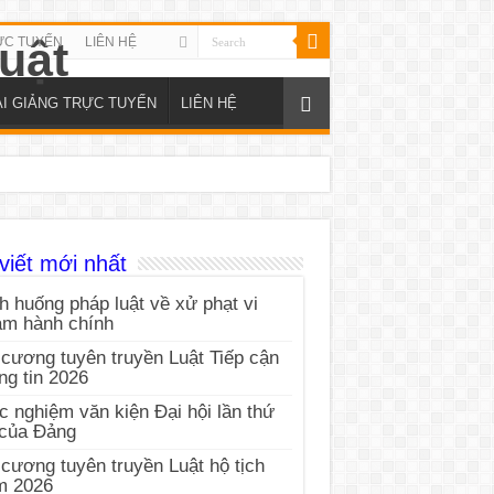
ỰC TUYẾN
LIÊN HỆ
ÀI GIẢNG TRỰC TUYẾN
LIÊN HỆ
viết mới nhất
h huống pháp luật về xử phạt vi
ạm hành chính
cương tuyên truyền Luật Tiếp cận
ng tin 2026
c nghiệm văn kiện Đại hội lần thứ
 của Đảng
cương tuyên truyền Luật hộ tịch
m 2026