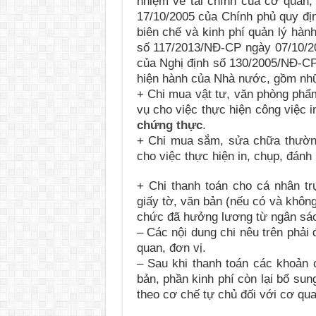
nhiệm về tài chính của cơ quan,
17/10/2005 của Chính phủ quy địn
biên chế và kinh phí quản lý hàn
số 117/2013/NĐ-CP ngày 07/10/20
của Nghị định số 130/2005/NĐ-CP
hiện hành của Nhà nước, gồm nhữ
+ Chi mua vật tư, văn phòng phẩm
vụ cho việc thực hiện công việc i
chứng thực
.
+ Chi mua sắm, sửa chữa thường x
cho việc thực hiện in, chụp, đánh
+ Chi thanh toán cho cá nhân tr
giấy tờ, văn bản (nếu có và không
chức đã hưởng lương từ ngân sác
– Các nội dung chi nêu trên phải 
quan, đơn vị.
– Sau khi thanh toán các khoản c
bản, phần kinh phí còn lại bổ su
theo cơ chế tự chủ đối với cơ qu