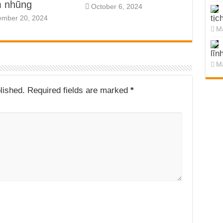
m nhũng
October 6, 2024
tịc
ember 20, 2024
Ma
lĩn
Ma
lished.
Required fields are marked
*