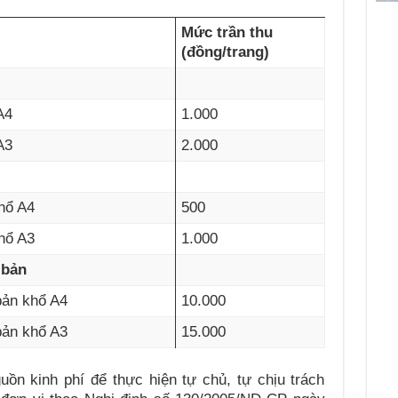
Mức trần thu
(đồng/trang)
A4
1.000
A3
2.000
hổ A4
500
hổ A3
1.000
 bản
bản khổ A4
10.000
bản khổ A3
15.000
uồn kinh phí để thực hiện tự chủ, tự chịu trách