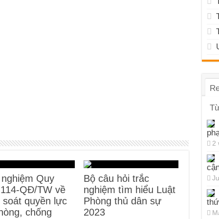
Re
Từ
ph
2
cận
 nghiệm Quy
Bộ câu hỏi trắc
Ju
 114-QĐ/TW về
nghiệm tìm hiểu Luật
 soát quyền lực
Phòng thủ dân sự
thứ
hòng, chống
2023
Ma