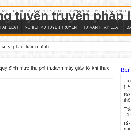
LUẬT
NGHIỆP VỤ TUYÊN TRUYỀN
TƯ VẤN PHÁP LUẬT
BÀI GIẢNG TR
HÁP LUẬT
NGHIỆP VỤ TUYÊN TRUYỀN
TƯ VẤN PHÁP LUẬT
B
phạt vi phạm hành chính
y định mức thu phí in,đánh máy giấy tờ khi thực
Bài 
Tìn
ph
Đề 
thô
Trắ
14
Đề 
nă