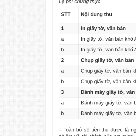
Lệ phí chứng thực
STT
Nội dung thu
1
In giấy tờ, văn bản
a
In giấy tờ, văn bản khổ 
b
In giấy tờ, văn bản khổ 
2
Chụp giấy tờ, văn bản
a
Chụp giấy tờ, văn bản k
b
Chụp giấy tờ, văn bản k
3
Đánh máy giấy tờ, văn
a
Đánh máy giấy tờ, văn 
b
Đánh máy giấy tờ, văn 
– Toàn bộ số tiền thu được là ng