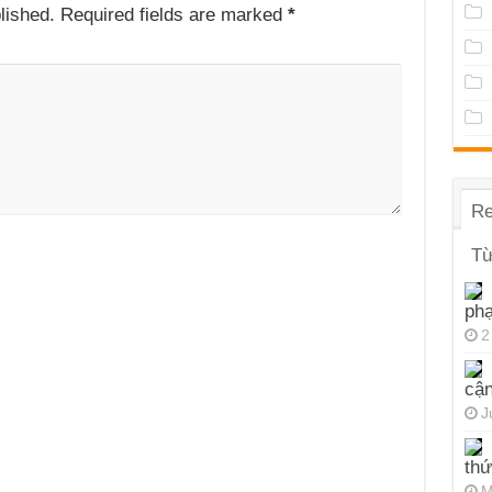
lished.
Required fields are marked
*
Re
Từ
ph
2
cận
J
thứ
M