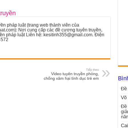
truyền
ền pháp luật (trang web thành viên của
luat.com): Nơi cung cấp các đề cương tuyên truyền,
yền pháp luật Liên hệ: kesitinh355@gmail.com. Điện
4572
Tiếp theo
Video tuyên truyền phòng,
Bìn
chống xâm hại tình dục trẻ em
Đề 
Võ 
Đề 
giả
nă
Cai