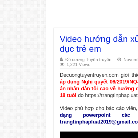
Video hướng dẫn xử 
dục trẻ em
Đề cương Tuyên truyền
Novemb
1,221 Views
Decuongtuyentruyen.com giới th
áp dụng Nghị quyết 06/2019/N
án nhân dân tôi cao về hướng 
18 tuổi
do
https://trangtinphaplua
Video phù hợp cho báo cáo viên,
dạng powerpoint cá
trangtinphapluat2019@gmail.co