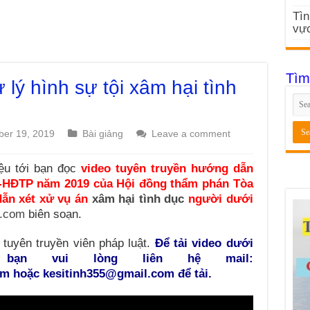
Tìn
vực
Tìm
lý hình sự tội xâm hại tình
er 19, 2019
Bài giảng
Leave a comment
iệu tới bạn đọc
video tuyên truyền
hướng dẫn
Q-HĐTP năm 2019 của Hội đồng thẩm phán Tòa
dẫn xét xử vụ án
xâm hại tình dục
người dưới
t.com
biên soạn.
 tuyên truyền viên pháp luật.
Để tải video dưới
c bạn vui lòng liên hệ mail:
m hoặc kesitinh355@gmail.com để tải.