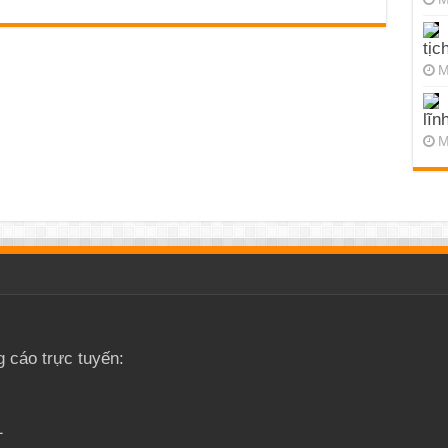
tịc
M
lĩn
M
g cáo trực tuyến:
1