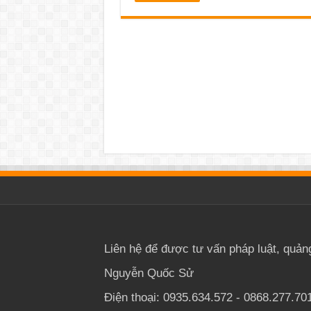
Liên hệ để được tư vấn pháp luật, quản
Nguyễn Quốc Sử
Điện thoại: 0935.634.572 - 0868.277.70