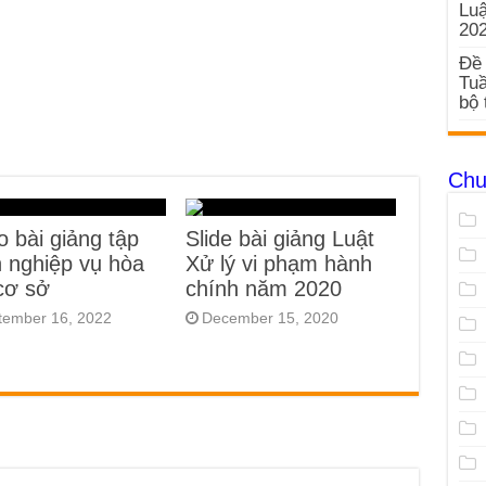
Luậ
20
Đề 
Tuầ
bộ 
Chu
o bài giảng tập
Slide bài giảng Luật
 nghiệp vụ hòa
Xử lý vi phạm hành
 cơ sở
chính năm 2020
tember 16, 2022
December 15, 2020