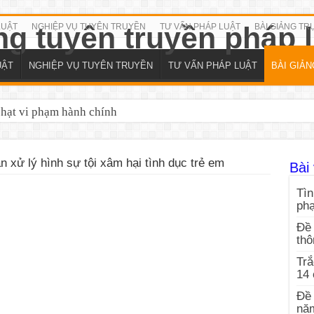
LUẬT
NGHIỆP VỤ TUYÊN TRUYỀN
TƯ VẤN PHÁP LUẬT
BÀI GIẢNG TR
UẬT
NGHIỆP VỤ TUYÊN TRUYỀN
TƯ VẤN PHÁP LUẬT
BÀI GIẢ
phạt vi phạm hành chính
 xử lý hình sự tội xâm hại tình dục trẻ em
Bài 
Tìn
ph
Đề 
thô
Trắ
14
Đề 
nă