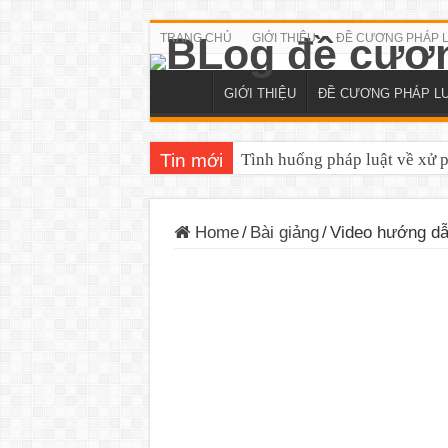
TRANG CHỦ
GIỚI THIỆU
ĐỀ CƯƠNG PHÁP 
GIỚI THIỆU
ĐỀ CƯƠNG PHÁP L
Tin mới
Tình huống pháp luật về xử 
Home
/
Bài giảng
/
Video hướng dẫn