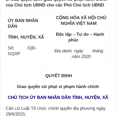
của Chủ tịch UBND cho các Phó Chủ tịch UBND
CỘNG HÒA XÃ HỘI CHỦ
ỦY BAN NHÂN
NGHĨA VIỆT NAM
DÂN
Độc lập – Tự do – Hạnh
TỈNH, HUYỆN, XÃ
phúc
Số: /QĐ-
Địa danh, ngày tháng
GQXP
năm 2020
QUYẾT ĐỊNH
G
iao quyền xử phạt
vi phạm hành chính
CHỦ TỊCH ỦY BAN NHÂN DÂN TỈNH, HUYỆN, XÃ
Căn cứ Luật Tổ chức chính quyền địa phương ngày
19/6/2015;