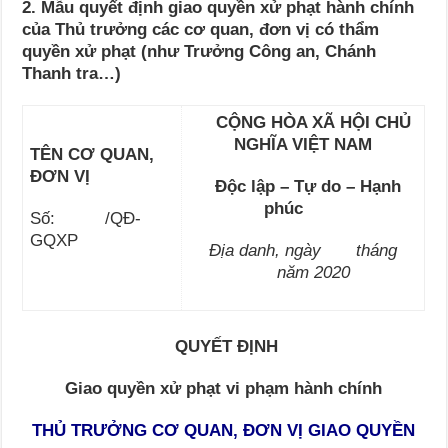
2. Mẫu quyết định giao quyền xử phạt hành chính
của Thủ trưởng các cơ quan, đơn vị có thẩm
quyền xử phạt (như Trưởng Công an, Chánh
Thanh tra…)
CỘNG HÒA XÃ HỘI CHỦ
NGHĨA VIỆT NAM
TÊN CƠ QUAN,
ĐƠN VỊ
Độc lập – Tự do – Hạnh
phúc
Số: /QĐ-
GQXP
Địa danh, ngày tháng
năm 2020
QUYẾT ĐỊNH
G
iao quyền xử phạt
vi phạm hành chính
THỦ TRƯỞNG CƠ QUAN, ĐƠN VỊ GIAO QUYỀN