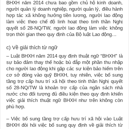
BHXH năm 2014 chưa bao gồm chủ hộ kinh doanh,
người quản lý doanh nghiệp, người quản lý, điều hành
hợp tác xã không hưởng tiền lương, người lao động
làm việc theo chế độ linh hoạt theo tinh thần Nghị
quyết số 28-NQ/TW, người lao động làm việc không
trọn thời gian theo quy định của Bộ luật Lao động…
c) Về giải thích từ ngữ
– Luật BHXH năm 2014 quy định thuật ngữ “BHXH” là
sự bảo đảm thay thế hoặc bù đắp một phần thu nhập
cho người lao động khi gặp các sự kiện bảo hiểm trên
cơ sở đóng vào quỹ BHXH, tuy nhiên, việc bổ sung
tầng trợ cấp hưu trí xã hội theo tinh thần Nghị quyết
số 28-NQ/TW là khoản trợ cấp của ngân sách nhà
nước cho đối tượng đủ điều kiện theo quy định khiến
việc giải thích thuật ngữ BHXH như trên không còn
phù hợp.
– Việc bổ sung tầng trợ cấp hưu trí xã hội vào Luật
BHXH đòi hỏi việc bổ sung quy định về giải thích từ