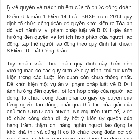
i) Về quyền và trách nhiệm của tổ chức công đoàn
Điểm d khoản 1 Điều 14 Luật BHXH năm 2014 quy
định tổ chức công đoàn có quyền khởi kiện ra Tòa án
đối với hành vi vi phạm pháp luật về BHXH gây ảnh
hưởng đến quyền và lợi ích hợp pháp của người lao
động, tập thể người lao động theo quy định tại khoản
8 Điều 10 Luật Công đoàn.
Tuy nhiên việc thực hiện quy định này hiện còn
vướng mắc do các quy định về quy trình, thủ tục khởi
kiện trong các Luật liên quan còn chưa thống nhất.
Để khởi kiện một vụ án vi phạm pháp luật về BHXH
ảnh hưởng đến quyền, lợi ích hợp pháp của người lao
động, tổ chức công đoàn phải có giấy ủy quyền của
từng người lao động; phải qua thủ tục hòa giải của
chủ tịch UBND cấp huyện. Nhưng trên thực tế, việc
tổ chức công đoàn đi lấy hết ý kiến ủy quyền của
hàng trăm, thậm chí hàng nghìn người lao động là
khó khả thi; và cũng ít có tổ chức công đoàn cơ sở
nào đứng ra khởi kiện người sử dụng lao động của