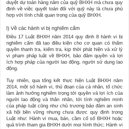
duyệt dự toán hàng năm của quỹ BHXH mà chưa quy
định về việc quyết toán đối với quỹ này là chưa phù
hợp với tính chất quan trọng của quỹ BHXH.
l) Về các hành vi bị nghiêm cấm
Điều 17 Luật BHXH năm 2014 quy định 8 hành vi bị
nghiêm cấm đã tạo điều kiện cho cơ quan có thẩm
quyền thanh tra, kiểm tra, kịp thời phát hiện và xử lý
vi phạm pháp luật về BHXH, bảo đảm quyền và lợi
ích hợp pháp của người lao động, người sử dụng lao
động.
Tuy nhiên, qua tổng kết thực hiện Luật BHXH năm
2014, một số hành vi, thủ đoạn của cá nhân, tổ chức
làm ảnh hưởng nghiêm trọng tới quyền và lợi ích của
người lao động và thân nhân, tới tính nghiêm minh
của pháp luật cũng như chủ trương bảo đảm an sinh
xã hội bền vững nhưng chưa được quy định trong
Luật như: Hành vi mua, bán, cầm cố sổ BHXH hoặc
quá trình tham gia BHXH dưới mọi hình thức; Hành vi