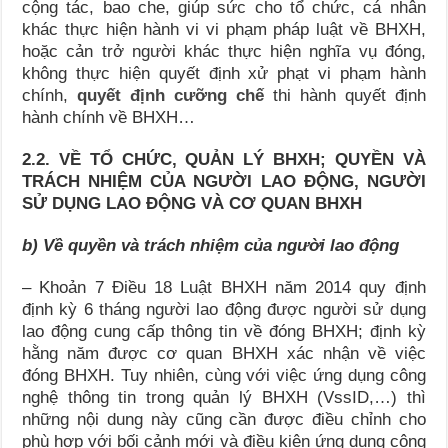
cộng tác, bao che, giúp sức cho tổ chức, cá nhân
khác thực hiện hành vi vi phạm pháp luật về BHXH,
hoặc cản trở người khác thực hiện nghĩa vụ đóng,
không thực hiện quyết định xử phạt vi phạm hành
chính,
quyết định cưỡng chế
thi hành quyết định
hành chính về BHXH…
2.2. VỀ TỔ CHỨC, QUẢN LÝ BHXH; QUYỀN VÀ
TRÁCH NHIỆM CỦA NGƯỜI LAO ĐỘNG, NGƯỜI
SỬ DỤNG LAO ĐỘNG VÀ CƠ QUAN BHXH
b) Về quyền và trách nhiệm của người lao động
– Khoản 7 Điều 18 Luật BHXH năm 2014 quy định
định kỳ 6 tháng người lao động được người sử dụng
lao động cung cấp thông tin về đóng BHXH; định kỳ
hằng năm được cơ quan BHXH xác nhận về việc
đóng BHXH. Tuy nhiên, cùng với việc ứng dụng công
nghệ thông tin trong quản lý BHXH (VssID,…) thì
những nội dung này cũng cần được điều chỉnh cho
phù hợp với bối cảnh mới và điều kiện ứng dụng công