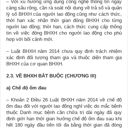
– Với xu hướng ứng dụng công nghệ thông tin ngày
càng sâu rộng, cần rà soát nội dung về trả sổ và quản
lý sổ BHXH của người lao động cũng như cách thức,
thời hạn xác nhận thời gian đóng BHXH cho từng
người lao động; thời hạn, cách thức cung cấp thông
tin về việc đóng BHXH cho người lao động cho phù
hợp với bối cảnh mới.
– Luật BHXH năm 2014 chưa quy định trách nhiệm
xác định đối tượng tham gia và thuộc diện tham gia
BHXH của cơ quan BHXH.
2.3. VỀ BHXH BẮT BUỘC (CHƯƠNG III)
a) Chế độ ốm đau
– Khoản 2 Điều 26 Luật BHXH năm 2014 về chế độ
ốm đau đối với người lao động nghỉ việc do mắc bệnh
thuộc Danh mục bệnh cần chữa trị dài ngày đã quy
định giới hạn thời gian hưởng chế độ ốm đau sau khi
hết 180 ngày đầu tiên tối đa bằng thời gian đã đóng