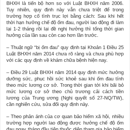
BHXH là tiến bộ hơn so với Luật BHXH năm 2006.
Tuy nhiên, quy định này vẫn chưa triệt để trong
trường hợp cố tình trục lợi bằng cách: Sau khi hết
thời hạn hưởng chế độ ốm đau, người lao động đi làm
lại 1-2 tháng rồi lại đề nghị hưởng thì tổng thời gian
hưởng của lần sau còn cao hơn lần trước.
– Thuật ngữ “bị ốm đau” quy định tại Khoản 1 Điều 25
Luật BHXH năm 2014 chưa rõ ràng và chưa phù hợp
với các quy định về khám chữa bệnh hiện nay.
– Điều 29 Luật BHXH năm 2014 quy định mức hưởng
dưỡng sức, phục hồi sức khoẻ sau khi ốm đau tính
theo mức lương cơ sở. Trong thời gian tới khi bãi bỏ
mức lương cơ sở theo chủ trương cải cách tiền
lương của Trung ương (Nghị quyết số 27-NQ/TW),
cần nghiên cứu, sửa đổi quy định này.
– Theo phản ánh của cơ quan bảo hiểm xã hội, nhiều
trường hợp người lao động được hưởng chế độ ốm
đau ngay tháng đầu tiên thuộc diện tham gia bảo hiểm