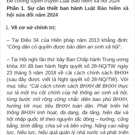
Đề cương tuyên truyền Luật Bảo hiểm xã hội 2024
Phần 1. Sự cần thiết ban hành
Luật Bảo hiểm xã
hội sửa đổi năm 2024
Về cơ sở chính trị:
– Tại Điều 34 của Hiến pháp năm 2013 khẳng định:
“Công dân có quyền được bảo đảm an sinh xã hội
”.
– Tại Hội nghị lần thứ bảy Ban Chấp hành Trung ương
khóa XII đã ban hành Nghị quyết số 28-NQ/TW ngày
23 tháng 5 năm 2018 về cải cách chính sách BHXH
(sau đây được viết là Nghị quyết số 28-NQ/TW). Với
mục tiêu:
“Cải cách chính sách BHXH để BHXH thực
sự là một trụ cột chính của hệ thống an sinh xã hội,
từng bước mở rộng vững chắc diện bao phủ BHXH,
hướng tới mục tiêu BHXH toàn dân. Phát triển hệ
thống BHXH linh hoạt, đa dạng, đa tầng, hiện đại và
hội nhập quốc tế theo nguyên tắc đóng – hưởng, công
bằng, bình đẳng, chia sẻ và bền vững. Nâng cao năng
lực, hiệu lực, hiệu quả quản lý nhà nước và phát triển