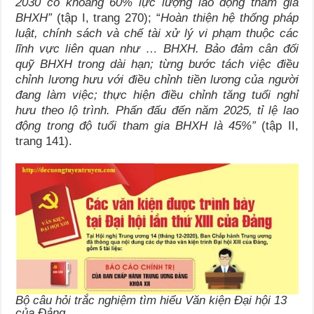
2030 có khoảng 60% lực lượng lao động tham gia
BHXH
”
(tập I, trang 270); “
Hoàn thiện hệ thống pháp
luật, chính sách và chế tài xử lý vi phạm thuộc các
lĩnh vực liên quan như …
BHXH
. Bảo đảm cân đối
quỹ
BHXH
trong dài hạn; từng bước tách việc điều
chỉnh lương hưu với điều chỉnh tiền lương của người
đang làm việc; thực hiện điều chỉnh tăng tuổi nghỉ
hưu theo lộ trình. Phấn đấu đến năm 2025, tỉ lệ lao
động trong độ tuổi tham gia
BHXH
là 45%”
(tập II,
trang 141).
Bộ câu hỏi trắc nghiệm tìm hiểu Văn kiện Đại hội 13
của Đảng