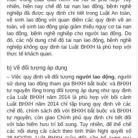
nhiên, hiện nay chế độ tai nạn lao động, bệnh nghề
nghiệp đã được quy định chi tiết trong Luật An toàn,
vệ sinh lao động với quan điểm các quy định về an
toàn, vệ sinh lao động giúp giảm thiểu nguy cơ tai nạn
lao động, bệnh nghề nghiệp cho người lao động. Do
đó, các nội dung chế độ tai nạn lao động, bệnh nghề
nghiệp không quy định tại Luật BHXH là phù hợp với
thực tế khách quan.
b) Về đối tượng áp dụng
– Việc quy định về đối tượng
người lao động
, người
sử dụng lao động tham gia BHXH bắt buộc và BHXH
tự nguyện lồng trong đối tượng áp dụng như quy định
của Luật BHXH năm 2014 là phù hợp với bối cảnh
Luật BHXH năm 2014 chỉ tập trung quy định về các
chế độ, chính sách đối với BHXH bắt buộc và BHXH
tự nguyện, còn giao Chính phủ quy định chi tiết đối
với bảo hiểm hưu trí bổ sung. Tuy nhiên, để thể chế
các nội dung cải cách theo tinh thần Nghị quyết số
28-NQ/TW, Luật BHXH (sửa đổi) cần bổ sung quy