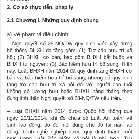
2. Cơ sở thực tiễn, pháp lý
2.1 Chương I. Những quy định chung
a) Về phạm vi điều chỉnh
– Nghị quyết số 28-NQ/TW quy định việc xây dựng
hệ thống BHXH đa tầng gồm: (1) Trợ cấp hưu trí xã
hội; (2) BHXH cơ bản, bao gồm BHXH bắt buộc và
BHXH tự nguyện; (3) Bảo hiểm hưu trí bổ sung. Hiện
nay, Luật BHXH năm 2014 đã quy định tầng BHXH cơ
bản và bảo hiểm hưu trí bổ sung, nhưng có quy định
tầng trợ cấp hưu trí xã hội đối với người cao tuổi
không có lương hưu hoặc BHXH hằng tháng theo
đúng tinh thần Nghị quyết số 28-NQ/TW nêu trên.
– Luật BHXH năm 2014 được Quốc hội thông qua
ngày 20/11/2014, khi đó chưa có Luật An toàn, vệ
sinh lao động, do đó, nội dung chế độ tai nạn lao
động, bệnh nghề nghiệp được quy định thành một
mục trong Luật Bảo hiểm xã hội là phù hợp. Tuy