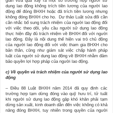
gian vừa qua xảy ra một số trường hợp người sử
dụng lao động không trích tiền lương của người lao
động để đóng BHXH hoặc đã trích tiền lương nhưng
không đóng BHXH cho họ. Dự thảo Luật sửa đổi cần
cân nhắc bổ sung trách nhiệm của người lao động đối
với việc theo dõi, yêu cầu người sử dụng lao động
thực hiện đầy đủ trách nhiệm về BHXH đối với người
lao động. Đây là nội dung thể hiện vai trò chủ động
của người lao động đối với việc tham gia BHXH cho
bản thân, cũng như giám sát việc chấp hành pháp
luật của người sử dụng lao động về BHXH nhằm đảm
bảo quyền lợi hợp pháp của người lao động.
c) Về quyền và trách nhiệm của người sử dụng lao
động
– Điều 88 Luật BHXH năm 2014 đã quy định các
trường hợp tạm dừng đóng vào quỹ hưu trí, tử tuất
khi người sử dụng lao động gặp khó khăn phải tạm
dừng sản xuất, kinh doanh dẫn đến việc không có khả
năng đóng BHXH, tuy nhiên trong quyền của người