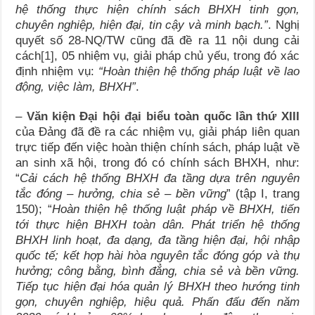
hệ thống thực hiện chính sách BHXH tinh gọn,
chuyên nghiệp, hiện đại, tin cậy và minh bạch.”
. Nghị
quyết số 28-NQ/TW cũng đã đề ra 11 nội dung cải
cách
[1]
, 05 nhiệm vụ, giải pháp chủ yếu, trong đó xác
định nhiệm vụ:
“Hoàn thiện hệ thống pháp luật về lao
động, việc làm, BHXH”
.
–
Văn kiện Đại hội đại biểu toàn quốc lần thứ XIII
của Đảng đã đề ra các nhiệm vụ, giải pháp liên quan
trực tiếp đến việc hoàn thiện chính sách, pháp luật về
an sinh xã hội, trong đó có chính sách BHXH, như:
“
Cải cách hệ thống
BHXH
đa tầng dựa trên nguyên
tắc đóng – hưởng, chia sẻ – bền vững
” (tập I, trang
150); “
Hoàn thiện hệ thống luật pháp về
BHXH
, tiến
tới thực hiện
BHXH
toàn dân. Phát triển hệ thống
BHXH
linh hoạt, đa dạng, đa tầng hiện đại, hội nhập
quốc tế; kết hợp hài hòa nguyên tắc đóng góp và thụ
hưởng; công bằng, bình đẳng, chia sẻ và bền vững.
Tiếp tục hiện đại hóa quản lý
BHXH
theo hướng tinh
gọn, chuyên nghiệp, hiệu quả. Phấn đấu đến năm