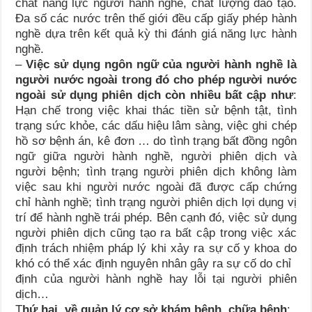
chất năng lực người hành nghề, chất lượng đào tạo.
Đa số các nước trên thế giới đều cấp giấy phép hành
nghề dựa trên kết quả kỳ thi đánh giá năng lực hành
nghề.
–
Việc sử dụng ngôn ngữ của người hành nghề là
người nước ngoài trong đó cho phép người nước
ngoài sử dụng phiên dịch còn nhiều bất cập như
:
Hạn chế trong việc khai thác tiền sử bệnh tật, tình
trạng sức khỏe, các dấu hiệu lâm sàng, việc ghi chép
hồ sơ bệnh án, kê đơn … do tình trạng bất đồng ngôn
ngữ giữa người hành nghề, người phiên dịch và
người bệnh; tình trạng người phiên dịch không làm
việc sau khi người nước ngoài đã được cấp chứng
chỉ hành nghề; tình trạng người phiên dịch lợi dụng vị
trí để hành nghề trái phép. Bên cạnh đó, việc sử dụng
người phiên dịch cũng tạo ra bất cập trong việc xác
định trách nhiệm pháp lý khi xảy ra sự cố y khoa do
khó có thể xác định nguyên nhân gây ra sự cố do chỉ
định của người hành nghề hay lỗi tại người phiên
dịch…
T
hứ hai,
về quản lý cơ sở khám bệnh, chữa bệnh
: