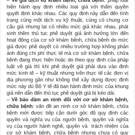
–
Về giá dịch vụ khám bệnh, chữa bệnh:
pháp luật
hiện hành quy định nhiều loại giá với thẩm quyền
quyết định khác nhau. Các quy định này dẫn đến tình
trạng cùng một dịch vụ kỹ thuật, cùng có chung cơ
cấu giá nhưng lại có nhiều mức giá khác nhau, phát
sinh thêm thủ tục phê duyệt giá ảnh hưởng lớn đến
hoạt động của cơ sở khám bệnh, chữa bệnh do mức
giá được phê duyệt có nhiều trường hợp không phản
ánh đúng chi phí thực tế mà cơ sở khám bệnh, chữa
bệnh đang thực hiện hoặc do theo quy định của pháp
luật về giá thì khi phê duyệt giá phải dựa vào định
mức kinh tế – kỹ thuật nhưng trên thực tế các đơn vị
địa phương gần như không thể xây dựng được định
mức này dù Bộ Y tế đã ban hành định mức của khung
giá nên dẫn đến thủ tục phê duyệt giá bị kéo dài.
–
Về bảo đảm an ninh đối với cơ sở khám bệnh,
chữa bệnh
: vấn đề an ninh cơ sở khám bệnh, chữa
bệnh mới được tiếp cận dưới góc độ quy định các
quyền và nghĩa vụ của người bệnh, quyền và nghĩa
vụ của người hành nghề, quyền và trách nhiệm của
cơ sở khám bệnh, chữa bệnh nhưng chưa có quy