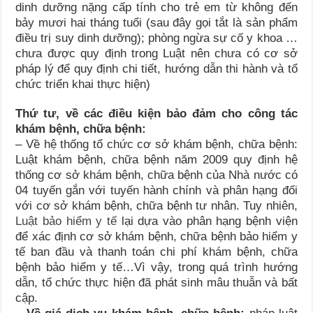
dinh dưỡng nặng cấp tính cho trẻ em từ không đến
bảy mươi hai tháng tuổi (sau đây gọi tắt là sản phẩm
điều trị suy dinh dưỡng); phòng ngừa sự cố y khoa …
chưa được quy định trong Luật nên chưa có cơ sở
pháp lý để quy định chi tiết, hướng dẫn thi hành và tổ
chức triển khai thực hiện)
Thứ tư,
về các điều kiện bảo đảm cho công tác
khám bệnh, chữa bệnh:
– Về hệ thống tổ chức cơ sở khám bệnh, chữa bệnh:
Luật khám bệnh, chữa bệnh năm 2009 quy định hệ
thống cơ sở khám bệnh, chữa bệnh của Nhà nước có
04 tuyến gắn với tuyến hành chính và phân hạng đối
với cơ sở khám bệnh, chữa bệnh tư nhân. Tuy nhiên,
Luật bảo hiểm y tế
lại dựa vào phân hạng bệnh viện
để xác định cơ sở khám bệnh, chữa bệnh bảo hiểm y
tế ban đầu và thanh toán chi phí khám bệnh, chữa
bệnh bảo hiểm y tế…Vì vậy, trong quá trình hướng
dẫn, tổ chức thực hiện đã phát sinh mâu thuẫn và bất
cập.