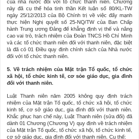
của nhà nước đối với tổ chức thanh niên. Chương
này đã cụ thể hóa tinh thần Kết luận số 80/KL-TW
ngày 25/12/2013 của Bộ Chính trị về việc đẩy mạnh
thực hiện Nghị quyết số 25-NQ/TW của Ban Chấp
hành Trung ương Đảng để khẳng định vị thế và nâng
cao vai trò, trách nhiệm của Đoàn TNCS Hồ Chí Minh
và các tổ chức thanh niên đối với thanh niên, đặc biệt
là đã có 01 Điều quy định chính sách của Nhà nước
đối với tổ chức thanh niên.
5. Về trách nhiệm của Mặt trận Tổ quốc, tổ chức
xã hội, tổ chức kinh tế, cơ sỏe giáo dục, gia đình
đối với thanh niên.
Luật Thanh niên năm 2005 không quy định trách
nhiệm của Mặt trận Tổ quốc, tổ chức xã hội, tổ chức
kinh tế, cơ sở giáo dục, gia đình đối với thanh niên.
Khắc phục hạn chế này, Luật Thanh niên (sửa đổi) đã
dành 01 Chương (Chương V) quy định về trách nhiệm
của Mặt trận Tổ quốc, tổ chức xã hội, tổ chức kinh tế,
cơ sở giáo dục, gia đình đối với thanh niên. Cụ thể: