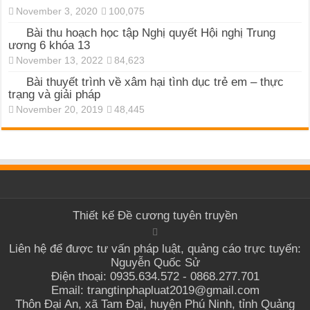
November 3, 2020
100,075
Bài thu hoạch học tập Nghị quyết Hội nghị Trung
ương 6 khóa 13
November 13, 2022
84,623
Bài thuyết trình về xâm hại tình dục trẻ em – thực
trạng và giải pháp
November 20, 2019
48,445
Thiết kế
Đề cương tuyên truyền
Liên hệ để được tư vấn pháp luật, quảng cáo trực tuyến:
Nguyễn Quốc Sử
Điện thoại: 0935.634.572 - 0868.277.701
Email: trangtinphapluat2019@gmail.com
Thôn Đại An, xã Tam Đại, huyện Phú Ninh, tỉnh Quảng