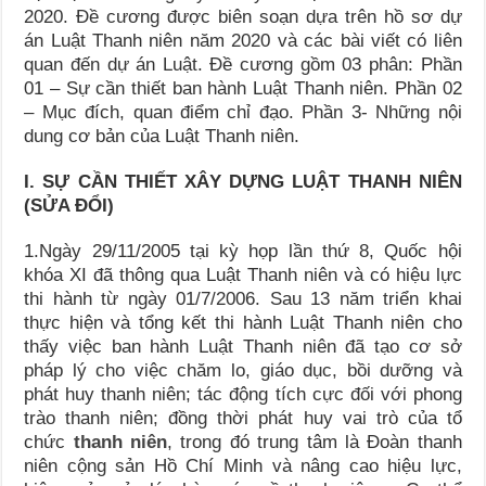
2020. Đề cương được biên soạn dựa trên hồ sơ dự
án Luật Thanh niên năm 2020 và các bài viết có liên
quan đến dự án Luật. Đề cương gồm 03 phân: Phần
01 – Sự cần thiết ban hành Luật Thanh niên. Phần 02
– Mục đích, quan điểm chỉ đạo. Phần 3- Những nội
dung cơ bản của Luật Thanh niên.
I. SỰ CẦN THIẾT XÂY DỰNG LUẬT THANH NIÊN
(SỬA ĐỔI)
1.Ngày 29/11/2005 tại kỳ họp lần thứ 8, Quốc hội
khóa XI đã thông qua Luật Thanh niên và có hiệu lực
thi hành từ ngày 01/7/2006. Sau 13 năm triển khai
thực hiện và tổng kết thi hành Luật Thanh niên cho
thấy việc ban hành Luật Thanh niên đã tạo cơ sở
pháp lý cho việc chăm lo, giáo dục, bồi dưỡng và
phát huy thanh niên; tác động tích cực đối với phong
trào thanh niên; đồng thời phát huy vai trò của tổ
chức
thanh niên
, trong đó trung tâm là Đoàn thanh
niên cộng sản Hồ Chí Minh và nâng cao hiệu lực,