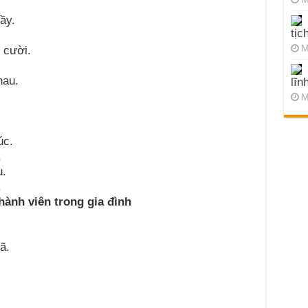
ầy.
tịc
M
 cười.
hau.
lĩn
M
úc.
,
u.
.
hành viên trong gia đình
ã.