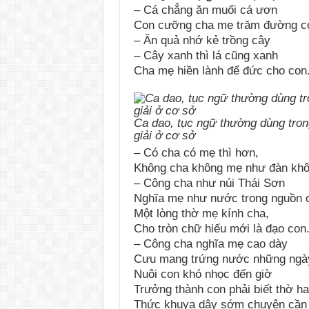
– Cá chẳng ăn muối cá ươn
Con cưỡng cha mẹ trăm đường c
– Ăn quả nhớ kẻ trồng cây
– Cây xanh thì lá cũng xanh
Cha mẹ hiền lành để đức cho con
Ca dao, tục ngữ thường dùng tron
giải ở cơ sở
– Có cha có mẹ thì hơn,
Không cha không mẹ như đàn khô
– Công cha như núi Thái Sơn
Nghĩa mẹ như nước trong nguồn c
Một lòng thờ mẹ kính cha,
Cho tròn chữ hiếu mới là đạo con
– Công cha nghĩa mẹ cao dày
Cưu mang trứng nước những ngà
Nuôi con khó nhọc đến giờ
Trưởng thành con phải biết thờ ha
Thức khuya dậy sớm chuyên cần