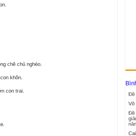
on.
ng chê chủ nghèo.
 con khôn.
Bìn
n con trai.
Đề 
Võ 
Đề 
giả
nă
ẹ.
Cai