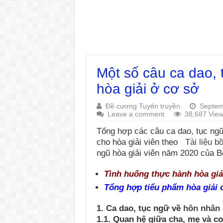
Một số câu ca dao,
hòa giải ở cơ sở
Đề cương Tuyên truyền
Septem
Leave a comment
38,687 Vie
Tổng hợp các câu ca dao, tục ng
cho hòa giải viên theo
Tài liệu b
ngũ hòa giải viên năm 2020 của B
Tình huống thực hành hòa giả
Tổng hợp tiểu phẩm hòa giải 
1. Ca dao, tục ngữ về
hôn nhân –
1.1. Quan hệ giữa cha, mẹ và c