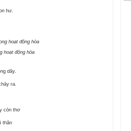
on hư.
.
g hoạt động hòa
ng dây.
hảy ra.
.
y còn thơ
i thân