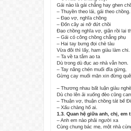
Gái nào là gái chẳng hay ghen ch
– Thuyền theo lái, gái theo chồng.
– Đạo vợ, nghĩa chồng
– Đốn cây ai nỡ đứt chồi
Đạo chồng nghĩa vợ, giận rồi lại 
– Gái có công chồng chẳng phụ
– Hai tay bưng đọi chè tàu
Vừa đôi thì lấy, ham giàu làm chi.
– Ta về ta tắm ao ta
Dù trong dù đục ao nhà vẫn hơn.
– Tay nâng chén muối đĩa gừng,
Gừng cay muối mặn xin đừng quê
– Thương nhau bất luận giàu ngh
Dù cho lên ải xuống đèo cũng ca
– Thuận vợ, thuận chồng tát bể Đ
– Xấu chàng hổ ai.
1.3. Quan hệ giữa anh, chị, em 
– Anh em nào phải người xa
Cùng chung bác mẹ, một nhà cùng