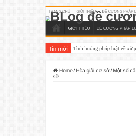
TRANG CHỦ
GIỚI THIỆU
ĐỀ CƯƠNG PHÁP 
GIỚI THIỆU
ĐỀ CƯƠNG PHÁP L
Tin mới
Tình huống pháp luật về xử 
Home
/
Hòa giải cơ sở
/
Một số câ
sở