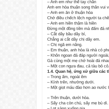
– Anh em như thể tay chân
Anh em hòa thuận song thân vui v
– Anh em ăn ở thuận hòa
Chớ điều chếch lệch người ta chê
– Anh em hiền thậm là hiền
Đừng một đồng tiền mà đấm đá n
– Cắt dây bầu dây bí,
Chẳng ai cắt dây chị dây em.
– Chị ngã em nâng.
– Em thuận, anh hòa là nhà có ph
– Khôn ngoan đá đáp người ngoài
Gà cùng một mẹ chớ hoài đá nha
– Một con ngựa đau, cả tàu bỏ cỏ
1.4. Quan hệ, ứng xử giữa các t
– Trong ấm, ngoài êm
– Kính trên, nhường dưới.
– Một giọt máu đào hơn ao nước l
– Trên thuận, dưới hòa.
– Sẩy cha còn chú, sẩy mẹ bú dì.
– Lọt sàng xuống nia.