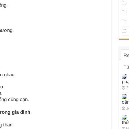
ồng.
thương.
Re
Từ
n nhau.
ph
èo
2
m.
ông cũng cạn.
cận
J
trong gia đình
thứ
 thân.
M