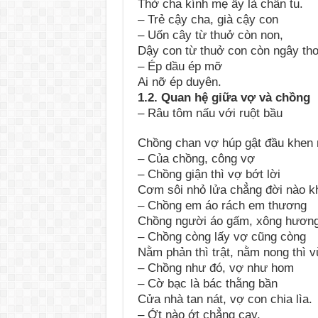
Thờ cha kính mẹ ấy là chân tu.
– Trẻ cậy cha, già cậy con
– Uốn cây từ thuở còn non,
Dậy con từ thuở con còn ngây thơ
– Ép dầu ép mỡ
Ai nỡ ép duyên.
1.2. Quan hệ giữa vợ và chồng
– Râu tôm nấu với ruột bầu
Chồng chan vợ húp gật đầu khen 
– Của chồng, công vợ
– Chồng giận thì vợ bớt lời
Cơm sôi nhỏ lửa chẳng đời nào k
– Chồng em áo rách em thương
Chồng người áo gấm, xông hươn
– Chồng còng lấy vợ cũng còng
Nằm phản thì trật, nằm nong thì v
– Chồng như đó, vợ như hom
– Cờ bạc là bác thằng bần
Cửa nhà tan nát, vợ con chia lìa.
– Ớt nào ớt chẳng cay,