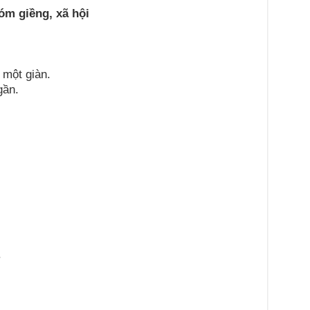
óm giềng, xã hội
 một giàn.
gần.
.