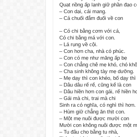
Quạt nồng ấp lạnh giữ phần đạo c
– Con dại, cái mang.
– Cá chuối đắm đuối về con
– Có chi bằng cơm với cá,
Có chi bằng má với con.
– Lá rụng về cội.
– Con hơn cha, nhà có phúc.
– Con có mẹ như măng ấp bẹ
– Con chẳng chê mẹ khó, chó khô
– Cha sinh không tày mẹ dưỡng.
– Mẹ dạy thì con khéo, bố dạy thì
– Dâu dâu rể rể, cũng kể là con
– Dâu hiền hơn con gái, rể hiền hơ
– Gái mà chi, trai mà chi
Sinh ra có nghĩa, có nghì thì hơn.
– Hùm giữ chẳng ăn thịt con.
– Một mẹ nuôi được mười con
Mười con không nuôi được một m
– Tu đâu cho bằng tu nhà,