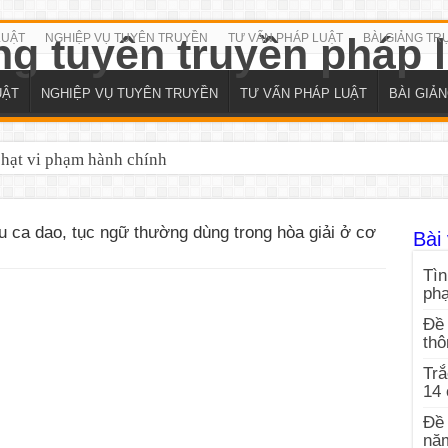
LUẬT
NGHIỆP VỤ TUYÊN TRUYỀN
TƯ VẤN PHÁP LUẬT
BÀI GIẢNG TR
UẬT
NGHIỆP VỤ TUYÊN TRUYỀN
TƯ VẤN PHÁP LUẬT
BÀI GIẢ
phạt vi phạm hành chính
u ca dao, tục ngữ thường dùng trong hòa giải ở cơ
Bài 
Tìn
ph
Đề 
thô
Trắ
14
Đề 
nă