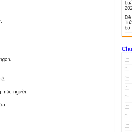
Luậ
20
Đề 
.
Tuầ
bộ 
Chu
ngon.
hê.
g mặc người.
ừa.