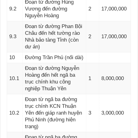
Đoạn từ đường Hùng
9.2
Vương đến đường
2
17,000,000
Nguyễn Hoàng
Đoạn từ đường Phan Bội
Châu đến hết tường rào
9.3
2
17,000,000
Nhà bảo tàng Tỉnh (còn
dự án)
10
Đường Trần Phú (nối dài)
Đoạn từ đường Nguyễn
Hoàng đến hết ngã ba
10.1
1
8,000,000
trục chính khu công
nghiệp Thuận Yên
Đoạn từ ngã ba đường
trục chính KCN Thuận
10.2
Yên đến giáp ranh huyện
3
3,000,000
Phú Ninh (đường hiện
trạng)
Đoạn từ ngã ba đường