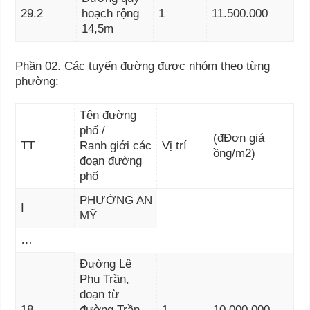
29.2
hoạch rộng
1
11.500.000
14,5m
Phần 02. Các tuyến đường được nhóm theo từng
phường:
Tên đường
phố /
(đĐơn giá
TT
Ranh giới các
Vị trí
ồng/m
2
)
đoạn đường
phố
PHƯỜNG AN
I
MỸ
…
Đường Lê
Phụ Trần,
đoạn từ
18
đường Trần
1
10.000.000