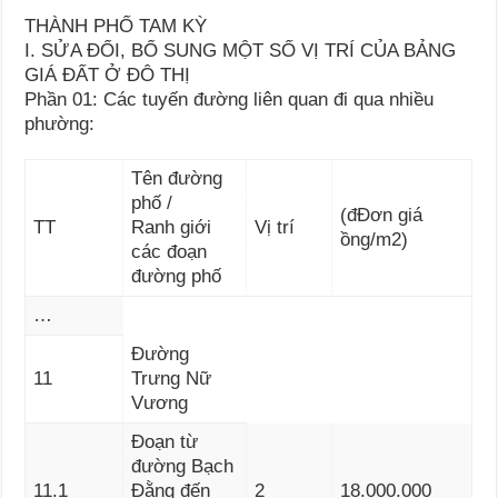
THÀNH PHỐ TAM KỲ
I. SỬA ĐỔI, BỔ SUNG MỘT SỐ VỊ TRÍ CỦA BẢNG
GIÁ ĐẤT Ở ĐÔ THỊ
Phần 01: Các tuyến đường liên quan đi qua nhiều
phường:
Tên đường
phố /
(đĐơn giá
TT
Ranh giới
Vị trí
ồng/m
2
)
các đoạn
đường phố
…
Đường
11
Trưng Nữ
Vương
Đoạn từ
đường Bạch
11.1
Đằng đến
2
18.000.000