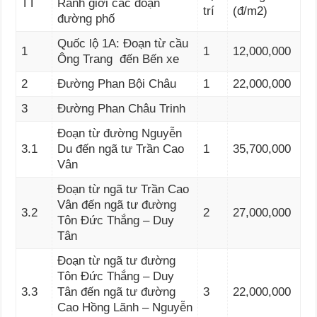
TT
Ranh giới các đoạn
trí
(đ/m2)
đường phố
Quốc lộ 1A: Đoạn từ cầu
1
1
12,000,000
Ông Trang đến Bến xe
2
Ðường Phan Bội Châu
1
22,000,000
3
Đường Phan Châu Trinh
Đoạn từ đường Nguyễn
3.1
Du đến ngã tư Trần Cao
1
35,700,000
Vân
Đoạn từ ngã tư Trần Cao
Vân đến ngã tư đường
3.2
2
27,000,000
Tôn Đức Thắng – Duy
Tân
Đoạn từ ngã tư đường
Tôn Đức Thắng – Duy
3.3
Tân đến ngã tư đường
3
22,000,000
Cao Hồng Lãnh – Nguyễn