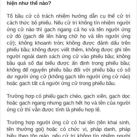
hiện như thế nào?
Tổ bầu cử có trách nhiệm hướng dẫn cụ thể cử tri
cách thức bỏ phiếu. Nếu cử tri không tín nhiệm người
ứng cử nào thì gạch ngang cả họ và tên người ứng
cử đó (gạch đè lên hàng chữ họ và tên người ứng
cử); không khoanh tròn; không được đánh dấu trên
phiếu bầu; không được viết thêm, không được ghi tên
người ngoài danh sách ứng cử vào phiếu bầu; không
bầu quá số đại biểu được ấn định trong phiếu bầu;
không để nguyên phiếu bầu đối với phiếu bầu có số
dư người ứng cử (không gạch tên người ứng cử nào)
hoặc gạch tất cả người ứng cử trong phiếu bầu.
Trường hợp có phiếu gạch chéo, gạch xiên, gạch dọc
hoặc gạch ngang nhưng gạch hết họ và tên của người
ứng cử thì vẫn được tính là phiếu hợp lệ.
Trường hợp người ứng cử có hai tên (tên khai sinh,
tên thường gọi) hoặc có chức vị, pháp danh, pháp
hiệu theo tôn giáo, nếu cử tri không tín nhiệm người