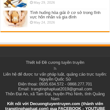
May 29, 2026
Tình huống hòa giải ở cơ sở trong lĩnh
vực hôn nhân và gia đình
May 24, 2026
Thiết kế
Đề cương tuyên truyền
Liên hệ để được tư vấn pháp luật, quảng cáo trực tuyến:
Nguyễn Quốc Sử
Điện thoại: 0935.634.572 - 0868.277.701
Email: trangtinphapluat2019@gmail.com
Thôn Đại An, xã Tam Đại, huyện Phú Ninh, tỉnh Quảng
Nam
Kết nối với Decuongtuyentruyen.com (thành viên
trangtinphapluat.com) qua
FACEBOOK
-
YOUTUBE