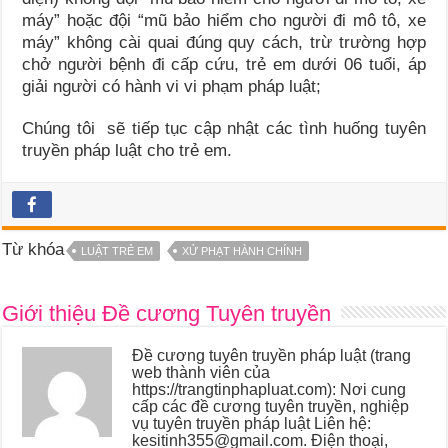
máy” hoặc đội “mũ bảo hiểm cho người đi mô tô, xe
máy” không cài quai đúng quy cách, trừ trường hợp
chở người bệnh đi cấp cứu, trẻ em dưới 06 tuổi, áp
giải người có hành vi vi phạm pháp luật;
Chúng tôi sẽ tiếp tục cập nhật các tình huống tuyên
truyền pháp luật cho trẻ em.
Từ khóa
LUẬT TRẺ EM
XỬ PHẠT HÀNH CHÍNH
Giới thiệu Đề cương Tuyên truyền
Đề cương tuyên truyền pháp luật (trang
web thành viên của
https://trangtinphapluat.com): Nơi cung
cấp các đề cương tuyên truyền, nghiệp
vụ tuyên truyền pháp luật Liên hệ:
kesitinh355@gmail.com. Điện thoại,