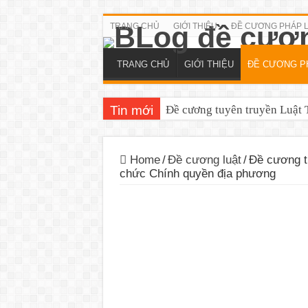
TRANG CHỦ
GIỚI THIỆU
ĐỀ CƯƠNG PHÁP 
TRANG CHỦ
GIỚI THIỆU
ĐỀ CƯƠNG P
Tin mới
Đề cương tuyên truyền Luật T
Home
/
Đề cương luật
/
Đề cương t
chức Chính quyền địa phương