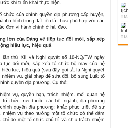
rước khi triển khai thực hiện.
tịc
tổ chức của chính quyền địa phương cấp huyện,
Ma
ành chính trong đất liền là chưa phù hợp với các
ác đơn vị hành chính ở hải đảo.
lĩn
Ma
ng lớn của Đảng về tiếp tục đổi mới, sắp xếp
ộng hiệu lực, hiệu quả
c lần thứ XII và Nghị quyết số 18-NQ/TW ngày
ếp tục đổi mới, sắp xếp tổ chức bộ máy của hệ
g hiệu lực, hiệu quả (sau đây gọi tắt là Nghị quyết
hiệm vụ, giải pháp để sửa đổi, bổ sung Luật tổ
hính quyền địa phương. Cụ thể:
nhiệm vụ, quyền hạn, trách nhiệm, mối quan hệ
c tổ chức trực thuộc các bộ, ngành, địa phương
chính quyền địa phương; khắc phục triệt để sự
g, nhiệm vụ theo hướng một tổ chức có thể đảm
 chỉ do một tổ chức chủ trì và chịu trách nhiệm