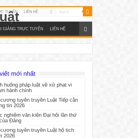
ỰC TUYẾN
LIÊN HỆ
I GIẢNG TRỰC TUYẾN
LIÊN HỆ
viết mới nhất
h huống pháp luật về xử phạt vi
ạm hành chính
cương tuyên truyền Luật Tiếp cận
ng tin 2026
c nghiệm văn kiện Đại hội lần thứ
 của Đảng
cương tuyên truyền Luật hộ tịch
m 2026