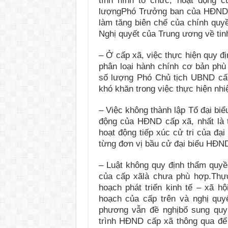
tình hình tổ chức, hoạt động 
lượngPhó Trưởng ban của HĐND c
làm tăng biên chế của chính quy
Nghị quyết của Trung ương về tinh
– Ở cấp xã, việc thực hiện quy đ
phân loại hành chính cơ bản phù
số lượng Phó Chủ tịch UBND cấp 
khó khăn trong việc thực hiện n
– Việc không thành lập Tổ đại bi
động của HĐND cấp xã, nhất là t
hoạt động tiếp xúc cử tri của đạ
từng đơn vị bầu cử đại biểu HĐND
– Luật không quy định thẩm quyền
của cấp xãlà chưa phù hợp.Thự
hoạch phát triển kinh tế – xã hộ
hoạch của cấp trên và nghị quy
phương vẫn đề nghịbổ sung qu
trình HĐND cấp xã thông qua để