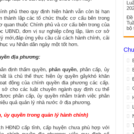
Luậ
20
nh phủ theo quy định hiện hành vẫn còn bị hạn
Đề 
ểm thành lập các tổ chức thuộc cơ cấu bên trong
Tuầ
ơ quan thuộc Chính phủ và cơ cấu bên trong của
bộ 
c UBND, đơn vị sự nghiệp công lập, làm cơ sở
ý mới,đáp ứng yêu cầu cải cách hành chính, cải
hục vụ Nhân dân ngày một tốt hơn.
Chu
quyền địa phương:
hân định thẩm quyền,
phân quyền
, phân cấp, ủy
hất là chủ thể thực hiện ủy quyền gâykhó khăn
hoạt động của chính quyền địa phương các cấp.
 sở cho các luật chuyên ngành quy định cụ thể
được phân cấp, ủy quyền nhằm tránh việc phân
 hiệu quả quản lý nhà nước ở địa phương.
, ủy quyền trong quản lý hành chính)
ịch HĐND cấp tỉnh, cấp huyện chưa phù hợp với