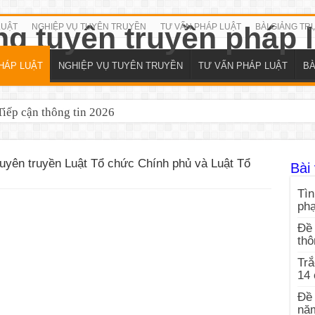
LUẬT
NGHIỆP VỤ TUYÊN TRUYỀN
TƯ VẤN PHÁP LUẬT
BÀI GIẢNG TR
HÁP LUẬT
NGHIỆP VỤ TUYÊN TRUYỀN
TƯ VẤN PHÁP LUẬT
BÀ
iếp cận thông tin 2026
uyên truyền Luật Tổ chức Chính phủ và Luật Tổ
Bài 
Tìn
ph
Đề 
thô
Trắ
14
Đề 
nă