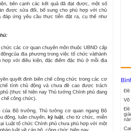
iện, bên cạnh các kết quả đã đạt được, một số
cần được sửa đổi, bổ sung cho phù hợp với chủ
 đáp ứng yêu cầu thực tiễn đặt ra, cụ thể như
phủ:
tổ chức các cơ quan chuyên môn thuộc UBND cấp
 độngcủa địa phương trong việc tổ chức vàthành
hợp với điều kiện, đặc điểm đặc thù ở mỗi địa
yền quyết định biên chế công chức trong các cơ
Bìn
chế tính chủ động và chưa đề cao được trách
Đề 
phủ (thực tế hiện nay Thủ tướng Chính phủ đang
n chế công chức).
Võ 
Đề 
n của Bộ trưởng, Thủ tưởng cơ quan ngang Bộ
giả
iều động, luân chuyển,
kỷ luật
, cho từ chức, miễn
nă
tại Luật tổ chức Chính phủ chưa phù hợp với một
Cai
pháp luật về cán bộ, công chức hiện nay.