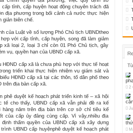
của chính quyền địa phương; việc quy định số
ấp tỉnh, cấp huyện hoạt động chuyên trách đã
ền địa phương trong bối cảnh cả nước thực hiện
 giản biên chế.
ịnh của Luật về số lượng Phó Chủ tịch UBNDtheo
 hợp với cấp tỉnh, cấp huyện, song đã làm giảm
xã loại 2, loại 3 chỉ còn 01 Phó Chủ tịch, gây
hiệm vụ, quyền hạn của UBND cấp xã.
Re
ểu HĐND cấp xã là chưa phù hợp với thực tế hoạt
Từ
rong triển khai thực hiện nhiệm vụ giám sát và
i biểu HĐND cấp xã tại các thôn, tổ dân phố theo
ph
 trên địa bàn cấp xã.
2
 phê duyệt kế hoạch phát triển kinh tế – xã hội
cận
c tế cho thấy, UBND cấp xã vẫn phải đề ra kế
Ju
i hàng năm trên địa bàn trên cơ sở chỉ tiêu kế
ết của cấp ủy đảng cùng cấp. Vì vậy,nhiều địa
y định thẩm quyền của UBND cấp xã xây dựng
thứ
 trình UBND cấp huyệnphê duyệt kế hoạch phát
Ma