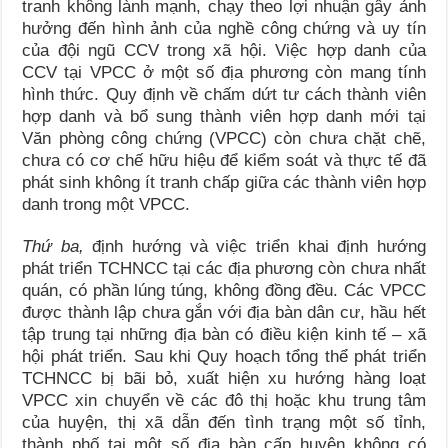
tranh không lành mạnh, chạy theo lợi nhuận gây ảnh
hưởng đến hình ảnh của nghề công chứng và uy tín
của đội ngũ CCV trong xã hội. Việc hợp danh của
CCV tại VPCC ở một số địa phương còn mang tính
hình thức. Quy định về chấm dứt tư cách thành viên
hợp danh và bổ sung thành viên hợp danh mới tại
Văn phòng công chứng (VPCC) còn chưa chặt chẽ,
chưa có cơ chế hữu hiệu để kiểm soát và thực tế đã
phát sinh không ít tranh chấp giữa các thành viên hợp
danh trong một VPCC.
Thứ ba,
định hướng và việc triển khai định hướng
phát triển TCHNCC tại các địa phương còn chưa nhất
quán, có phần lúng túng, không đồng đều. Các VPCC
được thành lập chưa gắn với địa bàn dân cư, hầu hết
tập trung tại những địa bàn có điều kiện kinh tế – xã
hội phát triển. Sau khi Quy hoạch tổng thể phát triển
TCHNCC bị bãi bỏ, xuất hiện xu hướng hàng loạt
VPCC xin chuyển về các đô thị hoặc khu trung tâm
của huyện, thị xã dẫn đến tình trạng một số tỉnh,
thành phố tại một số địa bàn cấp huyện không có