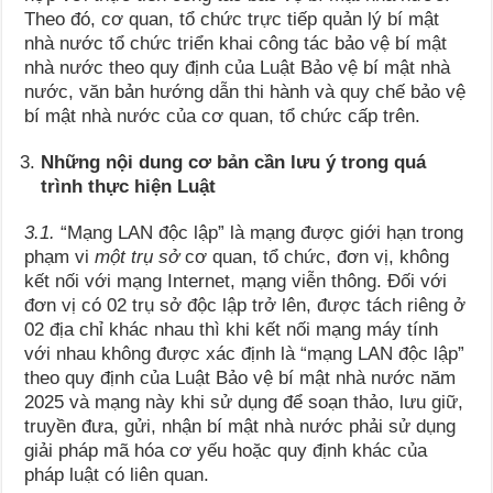
Theo đó, cơ quan, tổ chức trực tiếp quản lý bí mật
nhà nước tổ chức triển khai công tác bảo vệ bí mật
nhà nước theo quy định của Luật Bảo vệ bí mật nhà
nước, văn bản hướng dẫn thi hành và quy chế bảo vệ
bí mật nhà nước của cơ quan, tổ chức cấp trên.
Những nội dung cơ bản cần lưu ý trong quá
trình thực hiện Luật
3.1.
“Mạng LAN độc lập” là mạng được giới hạn trong
phạm vi
một trụ sở
cơ quan, tổ chức, đơn vị, không
kết nối với mạng Internet, mạng viễn thông. Đối với
đơn vị có 02 trụ sở độc lập trở lên, được tách riêng ở
02 địa chỉ khác nhau thì khi kết nối mạng máy tính
với nhau không được xác định là “mạng LAN độc lập”
theo quy định của Luật Bảo vệ bí mật nhà nước năm
2025 và mạng này khi sử dụng để soạn thảo, lưu giữ,
truyền đưa, gửi, nhận bí mật nhà nước phải sử dụng
giải pháp mã hóa cơ yếu hoặc quy định khác của
pháp luật có liên quan.