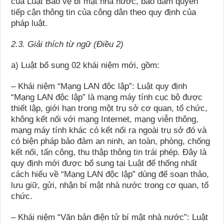
của Luật Bảo vệ bí mật nhà nước, bảo đảm quyền
tiếp cận thông tin của công dân theo quy định của
pháp luật.
2.3. Giải thích từ ngữ (Điều 2)
a) Luật bổ sung 02 khái niệm mới, gồm:
– Khái niệm “Mạng LAN độc lập”: Luật quy định
“Mạng LAN độc lập” là mạng máy tính cục bộ được
thiết lập, giới hạn trong một trụ sở cơ quan, tổ chức,
không kết nối với mạng Internet, mạng viễn thông,
mạng máy tính khác có kết nối ra ngoài trụ sở đó và
có biện pháp bảo đảm an ninh, an toàn, phòng, chống
kết nối, tấn công, thu thập thông tin trái phép. Đây là
quy định mới được bổ sung tại Luật để thống nhất
cách hiểu về “Mạng LAN độc lập” dùng để soạn thảo,
lưu giữ, gửi, nhận bí mật nhà nước trong cơ quan, tổ
chức.
– Khái niệm “Văn bản điện tử bí mật nhà nước”: Luật