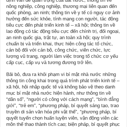
định vấn đề quan trọng của đất nước, thông tin về
nông nghiệp, công nghiệp, thương mại liên quan đến
quốc phòng, an ninh; thông tin về y tế có nguy cơ ảnh
hưởng đến sức khỏe, tính mạng con người, tác động
tiêu cực đến phát triển kinh tế – xã hội; thông tin về
lao động có tác động tiêu cực đến chính trị, đối ngoại,
an ninh quốc gia, trật tự, an toàn xã hội; quy trình
chuẩn bị và triển khai, thực hiện công tác tổ chức,
cán bộ đối với cán bộ, công chức, viên chức, lực
lượng vũ trang, người làm việc trong tổ chức cơ yếu
cấp cục, cấp vụ và tương đương trở lên.
Bãi bỏ, đưa ra khỏi phạm vi bí mật nhà nước những
thông tin công khai trong quá trình phát triển kinh tế –
xã hội, hội nhập quốc tế và không bảo vệ theo danh
mục bí mật nhà nước hiện hành, như thông tin về
“dân số”, “người có công với cách mạng”, “
bình đẳng
giớ
i”, “trẻ em”, “phương pháp, bí quyết sáng tạo, trao
truyền di sản văn hóa phi vật thể”, “phương pháp, bí
quyết tuyển chọn huấn luyện viên, vận động viên các
môn thể thao thành tích cao; biện pháp, bí quyết phục