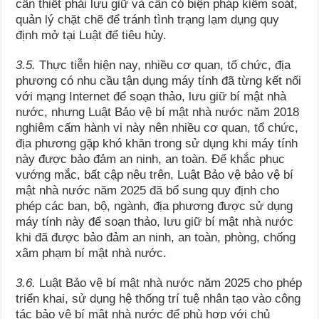
cần thiết phải lưu giữ và cần có biện pháp kiểm soát,
quản lý chặt chẽ để tránh tình trạng lạm dụng quy
định mở tại Luật để tiêu hủy.
3.5.
Thực tiễn hiện nay, nhiều cơ quan, tổ chức, địa
phương có nhu cầu tận dụng máy tính đã từng kết nối
với mạng Internet để soạn thảo, lưu giữ bí mật nhà
nước, nhưng Luật Bảo vệ bí mật nhà nước năm 2018
nghiêm cấm hành vi này nên nhiều cơ quan, tổ chức,
địa phương gặp khó khăn trong sử dụng khi máy tính
này được bảo đảm an ninh, an toàn. Để khắc phục
vướng mắc, bất cập nêu trên, Luật Bảo vệ bảo vệ bí
mật nhà nước năm 2025 đã bổ sung quy định cho
phép các ban, bộ, ngành, địa phương được sử dụng
máy tính này để soạn thảo, lưu giữ bí mật nhà nước
khi đã được bảo đảm an ninh, an toàn, phòng, chống
xâm phạm bí mật nhà nước.
3.6.
Luật Bảo vệ bí mật nhà nước năm 2025 cho phép
triển khai, sử dụng hệ thống trí tuệ nhân tạo vào công
tác bảo vệ bí mật nhà nước để phù hợp với chủ