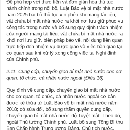
Để phù hợp với thực tiễn và đơn giản hóa thủ tục
hành chính trong nội bộ, Luật Bảo vệ bí mật nhà nước
năm 2025 bãi bỏ thủ tục xin phép khi mang tài liệu,
vật chứa bí mật nhà nước ra khỏi nơi lưu giữ phục vụ
công tác trong nước và bổ sung quy định trách nhiệm
của người mang tài liệu, vật chứa bí mật nhà nước ra
khỏi nơi lưu giữ, biện pháp bảo vệ, nội dung liên quan
trực tiếp đến nhiệm vụ được giao và việc bàn giao lại
cơ quan sau khi xử lý xong công việc tại Nghị định
của Chính phủ.
2.11. Cung cấp, chuyển giao bí mật nhà nước cho cơ
quan, tổ chức, cá nhân nước ngoài (Điều 16)
Quy định về cung cấp, chuyển giao bí mật nhà nước
cho cơ quan, tổ chức, cá nhân nước ngoài cơ bản
được kế thừa từ Luật Bảo vệ bí mật nhà nước năm
2018; có sửa đổi, bổ sung thẩm quyền cung cấp,
chuyển giao bí mật nhà nước độ Tuyệt mật. Theo đó,
ngoài Thủ tướng Chính phủ, Luật bổ sung Tổng Bí thư
Ban Chấp hành Trung ương Đảng, Chủ tịch nước,