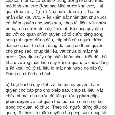
cấp xã, một số cơ quan ở trung ương tổ chức theo
mô hình khu vực (Kho bạc Nhà nước khu vực, Hải
quan khu vực, Dự trữ Nhà nước khu vực, Tòa án
nhân dân khu vực, Viện kiểm sát nhân dân khu vực)
có thẩm quyền cho phép sao, chụp tài liệu, vật chứa
bí mật nhà nước đến độ Tối mật. Bổ sung quy định
đối với cơ quan chính quyền có tổ chức đảng song
song thì người đứng đầu, cấp phó của người đứng
đầu cơ quan, tổ chức đảng đó cũng có thẩm quyền
cho phép sao, chụp tài liệu, vật chứa bí mật nhà
nước. Quy định này góp phần khắc phục triệt để khó
khăn, vướng mắc hiện nay khi cơ quan, tổ chức đảng
triển khai, xử lý tài liệu bí mật nhà nước do cấp ủy
Đảng cấp trên ban hành.
b) Luật bãi bỏ quy định về thủ tục ủy quyền thẩm
quyền cho cấp phó cho phép sao, chụp tài liệu, vật
chứa bí mật nhà nước để tăng cường
phân cấp,
phân quyền
và cắt giảm thủ tục hành chính nội bộ
trong cơ quan, tổ chức. Theo đó, người đứng đầu cơ
quan, tổ chức có thẩm quyền cho phép sao, chụp tài