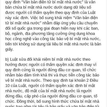
quy định “Văn bản điện tử bí mật nhà nước” là văn
bản chứa bí mật nhà nước dưới dạng dữ liệu số
được người có thẩm quyền theo quy định của Luật
này xác định. Việc bổ sung khái niệm “Văn bản điện
tử bí mật nhà nước” nhằm đáp ứng yêu cầu chuyển
đổi số quốc gia trong giai đoạn hiện nay khi các ban,
bộ, ngành, địa phương tăng cường ứng dụng khoa
học công nghệ vào công tác bảo vệ bí mật nhà nước,
tiến tới không sử dụng tài liệu bí mật nhà nước là bản
giấy.
b) Luật sửa đổi khái niệm bí mật nhà nước theo
hướng được người có thẩm quyền xác định thay vì
quy định cứng là người đứng đầu cơ quan, tổ chức
nhằm bảo đảm tính khả thi và thực tiễn công tác bảo
vệ bí mật nhà nước. Theo quy định tại khoản 2 Điều
10 của Luật, người có thẩm quyền xác định bí mật
nhà nước, độ mật của bí mật nhà nước là người
đứng đầu, cấp phó của người đứng đầu cơ quan, tổ
chức. Đồng thời, bổ sung hình thức chứa bí mật nhà
nước bao gồm tài liệu là bản giấy và văn bản điện tử