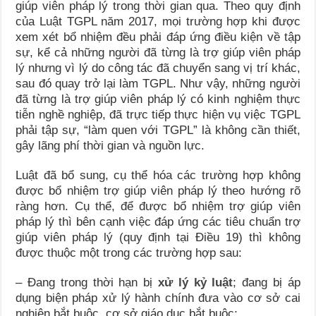
giúp viên pháp lý trong thời gian qua. Theo quy định
của Luật TGPL năm 2017, mọi trường hợp khi được
xem xét bổ nhiệm đều phải đáp ứng điều kiện về tập
sự, kể cả những người đã từng là trợ giúp viên pháp
lý nhưng vì lý do công tác đã chuyển sang vị trí khác,
sau đó quay trở lại làm TGPL. Như vậy, những người
đã từng là trợ giúp viên pháp lý có kinh nghiệm thực
tiễn nghề nghiệp, đã trực tiếp thực hiện vụ việc TGPL
phải tập sự, “làm quen với TGPL” là không cần thiết,
gây lãng phí thời gian và nguồn lực.
Luật đã bổ sung, cụ thể hóa các trường hợp không
được bổ nhiệm trợ giúp viên pháp lý theo hướng rõ
ràng hơn. Cụ thể, để được bổ nhiệm trợ giúp viên
pháp lý thì bên cạnh việc đáp ứng các tiêu chuẩn trợ
giúp viên pháp lý (quy định tại Điều 19) thì không
được thuộc một trong các trường hợp sau:
– Đang trong thời hạn bị
xử lý kỷ luật
; đang bị áp
dụng biện pháp xử lý hành chính đưa vào cơ sở cai
nghiện bắt buộc, cơ sở giáo dục bắt buộc;