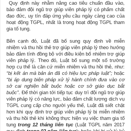
Quy định này nhằm nâng cao tiêu chuẩn đầu vào,
bảo đảm đội ngũ trợ giúp viên pháp lý có phẩm chất
đạo đức, uy tín đáp ứng yêu cầu ngày càng cao của
hoạt động TGPL, nhất là trong hoạt động TGPL tham
gia tố tụng.
Bên cạnh đó, Luật đã bổ sung quy định về miễn
nhiệm và thu hồi thẻ trợ giúp viên pháp lý theo hướng
bảo đảm tính đồng bộ với điều kiện bổ nhiệm trợ giúp
viên pháp lý. Theo đó, Luật bổ sung một số trường
hợp cụ thể là căn cứ miễn nhiệm và thu hồi thẻ, như:
“bị kết án mà bản án đã có hiệu lực pháp luật”;
hoặc
“bị áp dụng biện pháp xử lý hành chính đưa vào cơ
sở cai nghiện bắt buộc hoặc cơ sở giáo dục bắt
buộc”.
Để thời gian tới tiếp tục duy trì đội ngũ trợ giúp
viên pháp lý có năng lực, bảo đảm chất lượng dịch vụ
TGPL cung cấp cho người yếu thế, Luật đã siết chặt
hơn khi quy định trợ giúp viên pháp lý bị miễn nhiệm
và thu hồi thẻ khi không thực hiện vụ việc tham gia tố
tụng
trong 12 tháng liên tục
(Luật TGPL năm 2017