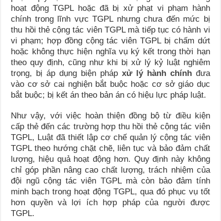
hoạt động TGPL hoặc đã bị xử phạt vi phạm hành
chính trong lĩnh vực TGPL nhưng chưa đến mức bị
thu hồi thẻ cộng tác viên TGPL mà tiếp tục có hành vi
vi phạm; hợp đồng cộng tác viên TGPL bị chấm dứt
hoặc không thực hiện nghĩa vụ ký kết trong thời hạn
theo quy định, cũng như khi bị xử lý kỷ luật nghiêm
trọng, bị áp dụng biện pháp
xử lý hành chính
đưa
vào cơ sở cai nghiện bắt buộc hoặc cơ sở giáo dục
bắt buộc; bị kết án theo bản án có hiệu lực pháp luật.
Như vậy, với việc hoàn thiện đồng bộ từ điều kiện
cấp thẻ đến các trường hợp thu hồi thẻ cộng tác viên
TGPL, Luật đã thiết lập cơ chế quản lý cộng tác viên
TGPL theo hướng chặt chẽ, liên tục và bảo đảm chất
lượng, hiệu quả hoạt động hơn. Quy định này không
chỉ góp phần nâng cao chất lượng, trách nhiệm của
đội ngũ cộng tác viên TGPL mà còn bảo đảm tính
minh bạch trong hoạt động TGPL, qua đó phục vụ tốt
hơn quyền và lợi ích hợp pháp của người được
TGPL.