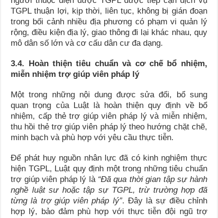
người thuộc diện được TGPL được tiếp cận dịch vụ
TGPL thuận lợi, kịp thời, liên tục, không bị gián đoạn
trong bối cảnh nhiều địa phương có phạm vi quản lý
rộng, điều kiện địa lý, giao thông đi lại khác nhau, quy
mô dân số lớn và cơ cấu dân cư đa dạng.
3.4. Hoàn thiện tiêu chuẩn và cơ chế bổ nhiệm,
miễn nhiệm trợ giúp viên pháp lý
Một trong những nội dung được sửa đổi, bổ sung
quan trọng của Luật là hoàn thiện quy định về bổ
nhiệm, cấp thẻ trợ giúp viên pháp lý và miễn nhiệm,
thu hồi thẻ trợ giúp viên pháp lý theo hướng chặt chẽ,
minh bạch và phù hợp với yêu cầu thực tiễn.
Để phát huy nguồn nhân lực đã có kinh nghiệm thực
hiện TGPL, Luật quy định một trong những tiêu chuẩn
trợ giúp viên pháp lý là
“Đã qua thời gian tập sự hành
nghề luật sư hoặc tập sự TGPL, trừ trường hợp đã
từng là trợ giúp viên pháp lý”
. Đây là sự điều chỉnh
hợp lý, bảo đảm phù hợp với thực tiễn đội ngũ trợ