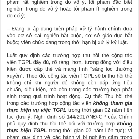
phạm rất nghiêm trọng do vô ý, tội phạm đặc biệt
nghiêm trọng do vô ý hoặc tội phạm ít nghiêm trọng
do cố ý;
– Đang bị áp dụng biện pháp xử lý hành chính đưa
vào cơ sở cai nghiện bắt buộc, cơ sở giáo dục bắt
buộc; viên chức đang trong thời hạn bị xử lý kỷ luật.
Luật quy định các trường hợp thu hồi thẻ cộng tác
viên TGPL đầy đủ, rõ ràng hơn, tương đồng với điều
kiện được cấp thẻ và mang tính “sàng lọc thường
xuyên”. Theo đó, cộng tác viên TGPL sẽ bị thu hồi thẻ
không chỉ khi người đó không còn đáp ứng tiêu
chuẩn, điều kiện, mà còn trong các trường hợp phát
sinh trong quá trình hoạt động. Cụ thể: Thu hồi thẻ
trong các trường hợp cộng tác viên
không tham gia
thực hiện vụ việc TGPL
trong thời gian 02 năm liên
tục (lưu ý, Nghị định số 144/2017/NĐ-CP của Chính
phủ quy định thu hồi thẻ đối với trường hợp
không
thực hiện TGPL
trong thời gian 02 năm liên tục); vi
phạm quy định về các hành vi bị nghiêm cấm trong