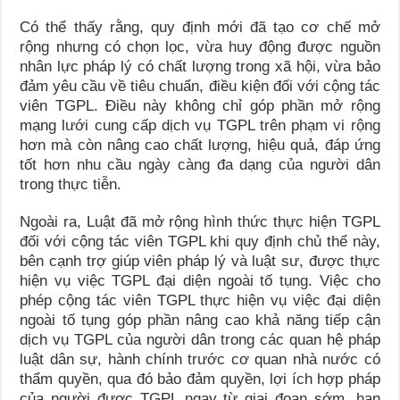
Có thể thấy rằng, quy định mới đã tạo cơ chế mở
rộng nhưng có chọn lọc, vừa huy động được nguồn
nhân lực pháp lý có chất lượng trong xã hội, vừa bảo
đảm yêu cầu về tiêu chuẩn, điều kiện đối với cộng tác
viên TGPL. Điều này không chỉ góp phần mở rộng
mạng lưới cung cấp dịch vụ TGPL trên phạm vi rộng
hơn mà còn nâng cao chất lượng, hiệu quả, đáp ứng
tốt hơn nhu cầu ngày càng đa dạng của người dân
trong thực tiễn.
Ngoài ra, Luật đã mở rộng hình thức thực hiện TGPL
đối với cộng tác viên TGPL khi quy định chủ thể này,
bên cạnh trợ giúp viên pháp lý và luật sư, được thực
hiện vụ việc TGPL đại diện ngoài tố tụng. Việc cho
phép cộng tác viên TGPL thực hiện vụ việc đại diện
ngoài tố tụng góp phần nâng cao khả năng tiếp cận
dịch vụ TGPL của người dân trong các quan hệ pháp
luật dân sự, hành chính trước cơ quan nhà nước có
thẩm quyền, qua đó bảo đảm quyền, lợi ích hợp pháp
của người được TGPL ngay từ giai đoạn sớm, hạn