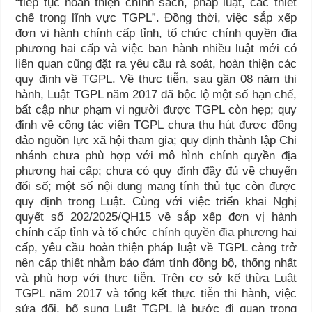
“tiếp tục hoàn thiện chính sách, pháp luật, các thiết
chế trong lĩnh vực TGPL”. Đồng thời, việc sắp xếp
đơn vị hành chính cấp tỉnh, tổ chức chính quyền địa
phương hai cấp và việc ban hành nhiều luật mới có
liên quan cũng đặt ra yêu cầu rà soát, hoàn thiện các
quy định về TGPL. Về thực tiễn, sau gần 08 năm thi
hành, Luật TGPL năm 2017 đã bộc lộ một số hạn chế,
bất cập như phạm vi người được TGPL còn hẹp; quy
định về cộng tác viên TGPL chưa thu hút được đông
đảo nguồn lực xã hội tham gia; quy định thành lập Chi
nhánh chưa phù hợp với mô hình chính quyền địa
phương hai cấp; chưa có quy định đầy đủ về chuyển
đổi số; một số nội dung mang tính thủ tục còn được
quy định trong Luật. Cùng với việc triển khai Nghị
quyết số 202/2025/QH15 về sắp xếp đơn vị hành
chính cấp tỉnh và tổ chức
chính quyền địa phương
hai
cấp, yêu cầu hoàn thiện pháp luật về TGPL càng trở
nên cấp thiết nhằm bảo đảm tính đồng bộ, thống nhất
và phù hợp với thực tiễn. Trên cơ sở kế thừa Luật
TGPL năm 2017 và tổng kết thực tiễn thi hành, việc
sửa đổi, bổ sung Luật TGPL là bước đi quan trọng