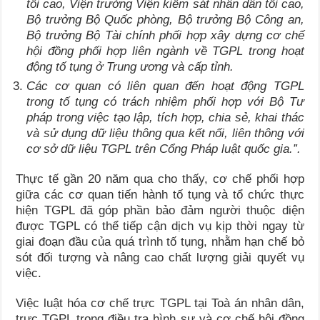
tối cao, Viện trưởng Viện kiểm sát nhân dân tối cao,
Bộ trưởng Bộ Quốc phòng, Bộ trưởng Bộ Công an,
Bộ trưởng Bộ Tài chính phối hợp xây dựng cơ chế
hội đồng phối hợp liên ngành về TGPL trong hoạt
động tố tụng ở Trung ương và cấp tỉnh.
Các cơ quan có liên quan đến hoạt động TGPL
trong tố tụng có trách nhiệm phối hợp với Bộ Tư
pháp trong việc tạo lập, tích hợp, chia sẻ, khai thác
và sử dụng dữ liệu thông qua kết nối, liên thông với
cơ sở dữ liệu TGPL trên Cổng Pháp luật quốc gia.”.
Thực tế gần 20 năm qua cho thấy, cơ chế phối hợp
giữa các cơ quan tiến hành tố tụng và tổ chức thực
hiện TGPL đã góp phần bảo đảm người thuộc diện
được TGPL có thể tiếp cận dịch vụ kịp thời ngay từ
giai đoạn đầu của quá trình tố tụng, nhằm hạn chế bỏ
sót đối tượng và nâng cao chất lượng giải quyết vụ
việc.
Việc luật hóa cơ chế trực TGPL tại Toà án nhân dân,
trực TGPL trong điều tra hình sự và cơ chế hội đồng