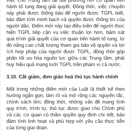
việc cho Trung tâm tại địa phương nơi cơ quan tiến
hành tố tụng đang giải quyết. Đồng thời, việc chuyển
này phải được thông báo để người được TGPL biết,
bảo đảm tính minh bạch và quyền được thông tin của
người dân. Điểm mới này tạo điều kiện để người thực
hiện TGPL tiếp cận vụ việc thuận lợi hơn, bám sát
quá trình giải quyết của cơ quan tiến hành tố tụng, từ
đó nâng cao chất lượng tham gia bảo vệ quyền và lợi
ích hợp pháp của người được TGPL, đồng thời góp
phần tối ưu hóa nguồn lực giữa các Trung tâm, phát
huy hiệu quả mạng lưới TGPL trên phạm vi cả nước.
3.10. Cắt giảm, đơn giản hoá thủ tục hành chính
Một trong những điểm mới của Luật là thiết kế theo
hướng ngắn gọn, làm rõ và mở rộng các nguyên tắc,
chính sách lớn; đồng thời, những vấn đề mang tính
quy trình, trình tự, thủ tục được giao cho Chính phủ
và các cơ quan có thẩm quyền quy định chi tiết, bảo
đảm tính linh hoạt và phù hợp với yêu cầu thực tiễn
của từng giai đoạn.