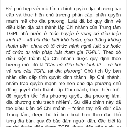
Để phù hợp với mô hình chính quyền địa phương hai
cấp và thực hiện chủ trương phân cấp, phân quyền
mạnh mẽ cho địa phương, Luật đã bỏ quy định về
điều kiện địa bàn thành lập Chi nhánh của Trung tâm
TGPL nhà nước ở
“các huyện ở vùng có điều kiện
kinh tế – xã hội đặc biệt khó khăn, giao thông không
thuận tiện, chưa có tổ chức hành nghề luật sư hoặc
tổ chức tư vấn pháp luật tham gia TGPL”.
Theo đó
điều kiện thành lập Chi nhánh được quy định theo
hướng mở, đó là
“Căn cứ điều kiện kinh tế – xã hội
và nhu cầu TGPL tại địa phương”
Chủ tịch Ủy ban
nhân dân cấp tỉnh quyết định thành lập Chi nhánh,
nhằm trao quyền mạnh mẽ hơn cho địa phương chủ
động quyết định thành lập Chi nhánh, thực hiện triệt
để nguyên tắc “địa phương quyết, địa phương làm,
địa phương chịu trách nhiệm”. Sự điều chỉnh này đã
tạo điều kiện để Chi nhánh – “cánh tay nối dài” của
Trung tâm, được bố trí linh hoạt hơn theo đặc thù
từng địa bàn, qua đó bảo đảm người dân, đặc biệt là