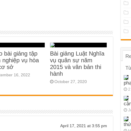
o bài giảng tập
Bài giảng Luật Nghĩa
Re
 nghiệp vụ hòa
vụ quân sự năm
 cơ sở
2015 và văn bản thi
Từ
hành
tember 16, 2022
October 27, 2020
ph
2
cận
J
thứ
April 17, 2021 at 3:55 pm
M