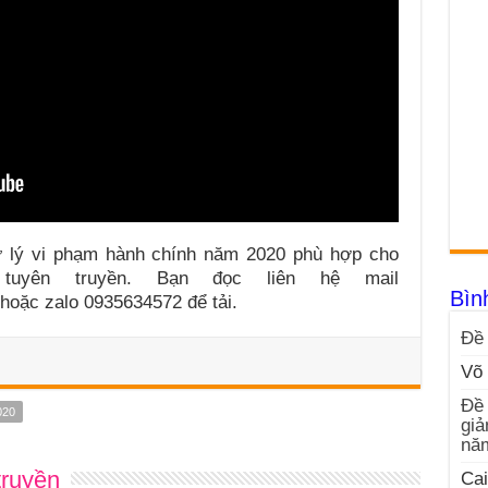
xử lý vi phạm hành chính năm 2020 phù hợp cho
 tuyên truyền. Bạn đọc liên hệ mail
Bìn
hoặc zalo 0935634572 để tải.
Đề 
Võ 
Đề 
020
giả
nă
truyền
Cai