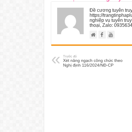
Đề cương tuyên truy
https://trangtinphap
nghiệp vụ tuyên tru
thoại, Zalo: 093563
Trước đó
Xét nâng ngạch công chức theo
Nghị định 116/2024/NĐ-CP