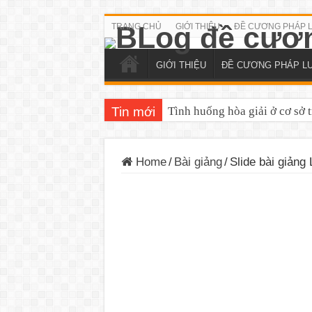
TRANG CHỦ
GIỚI THIỆU
ĐỀ CƯƠNG PHÁP 
GIỚI THIỆU
ĐỀ CƯƠNG PHÁP L
Tin mới
Tình huống hòa giải ở cơ sở 
Tình huống hòa giải trên lĩn
Home
/
Bài giảng
/
Slide bài giảng