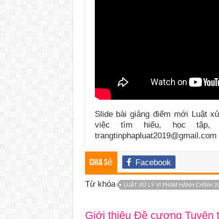
Slide bài giảng điểm mới Luật 
việc tìm hiểu, học tập,
trangtinphapluat2019@gmail.com 
Facebook
Chia sẻ
Từ khóa
LUẬT XỬ LÝ VI PHẠM HÀNH CHÍNH 2
Giới thiệu Đề cương Tuyên 