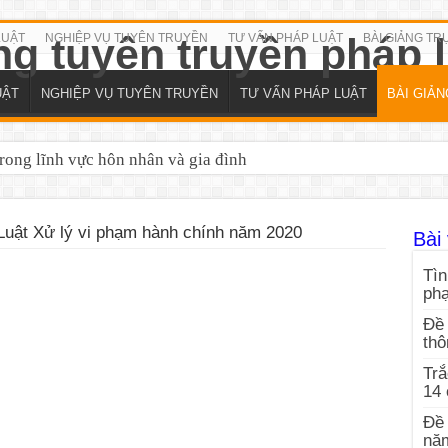
LUẬT
NGHIỆP VỤ TUYÊN TRUYỀN
TƯ VẤN PHÁP LUẬT
BÀI GIẢNG TR
UẬT
NGHIỆP VỤ TUYÊN TRUYỀN
TƯ VẤN PHÁP LUẬT
BÀI GIẢ
trong lĩnh vực hôn nhân và gia đình
h vực dân sự năm 2026
 Luật Xử lý vi phạm hành chính năm 2020
Bài 
Tìn
ph
Đề 
thô
Trắ
14
Đề 
nă