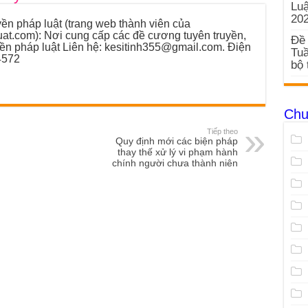
Luậ
20
ền pháp luật (trang web thành viên của
luat.com): Nơi cung cấp các đề cương tuyên truyền,
Đề 
yền pháp luật Liên hệ: kesitinh355@gmail.com. Điện
Tuầ
4572
bộ 
Chu
Tiếp theo
Quy định mới các biện pháp
thay thế xử lý vi phạm hành
chính người chưa thành niên