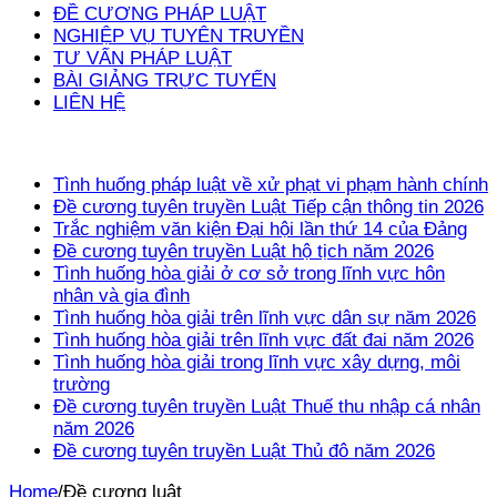
ĐỀ CƯƠNG PHÁP LUẬT
NGHIỆP VỤ TUYÊN TRUYỀN
TƯ VẤN PHÁP LUẬT
BÀI GIẢNG TRỰC TUYẾN
LIÊN HỆ
Tin mới
Tình huống pháp luật về xử phạt vi phạm hành chính
Đề cương tuyên truyền Luật Tiếp cận thông tin 2026
Trắc nghiệm văn kiện Đại hội lần thứ 14 của Đảng
Đề cương tuyên truyền Luật hộ tịch năm 2026
Tình huống hòa giải ở cơ sở trong lĩnh vực hôn
nhân và gia đình
Tình huống hòa giải trên lĩnh vực dân sự năm 2026
Tình huống hòa giải trên lĩnh vực đất đai năm 2026
Tình huống hòa giải trong lĩnh vực xây dựng, môi
trường
Đề cương tuyên truyền Luật Thuế thu nhập cá nhân
năm 2026
Đề cương tuyên truyền Luật Thủ đô năm 2026
Home
/
Đề cương luật