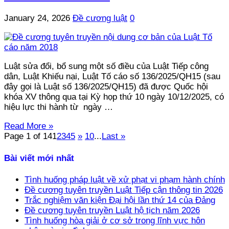
January 24, 2026
Đề cương luật
0
Luật sửa đổi, bổ sung một số điều của Luật Tiếp công
dân, Luật Khiếu nại, Luật Tố cáo số 136/2025/QH15 (sau
đây gọi là Luật số 136/2025/QH15) đã được Quốc hội
khóa XV thông qua tại Kỳ họp thứ 10 ngày 10/12/2025, có
hiệu lực thi hành từ ngày …
Read More »
Page 1 of 14
1
2
3
4
5
»
10
...
Last »
Bài viết mới nhất
Tình huống pháp luật về xử phạt vi phạm hành chính
Đề cương tuyên truyền Luật Tiếp cận thông tin 2026
Trắc nghiệm văn kiện Đại hội lần thứ 14 của Đảng
Đề cương tuyên truyền Luật hộ tịch năm 2026
Tình huống hòa giải ở cơ sở trong lĩnh vực hôn