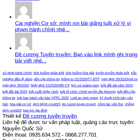
Cai nghiện Cơ sở: mình xin bài giảng luật xử lý vi
phạm hành chính nhé...
Đề cương Tuyên truyền: Bạn vào link mình ghi trong
bài viết nhé...
xử phạt hành chính
tình huống pháp luật
tình huống hòa giải
tuyên truyền pháp luật
trắc
nghiệm điều lệ đảng
tiếp cận thông tin
thông tư 01/2020/TT-BTP
nghị định 30/2020/nđ-cp
nghị định 30/2020
Nghị định 15/2020/NĐ-CP
lịch sử quảng nam
luật đất đai năm 2024
luật đất đai 2024
luật xuất nhập cảnh
luật tổ chức chính quyền địa phương
luật tiếp cận
thông tin
luật ban hành văn bản QPPL 2020
Luật an ninh mạng
kỹ thuật trình bày văn
bản
hòa giải cơ sở
dịch bệnh covid19
de cuong tuyen truyen
công tác văn thư
chống
dịch covid19
bạo lực gia đình
Thiết kế
Đề cương tuyên truyền
Liên hệ để được tư vấn pháp luật, quảng cáo trực tuyến:
Nguyễn Quốc Sử
Điện thoại: 0935.634.572 - 0868.277.701