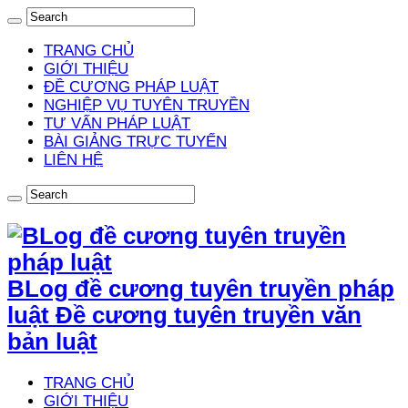
TRANG CHỦ
GIỚI THIỆU
ĐỀ CƯƠNG PHÁP LUẬT
NGHIỆP VỤ TUYÊN TRUYỀN
TƯ VẤN PHÁP LUẬT
BÀI GIẢNG TRỰC TUYẾN
LIÊN HỆ
BLog đề cương tuyên truyền pháp
luật Đề cương tuyên truyền văn
bản luật
TRANG CHỦ
GIỚI THIỆU