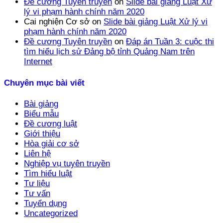
Đề cương Tuyên truyền
on
Slide bài giảng Luật Xử
lý vi phạm hành chính năm 2020
Cai nghiện Cơ sở
on
Slide bài giảng Luật Xử lý vi
phạm hành chính năm 2020
Đề cương Tuyên truyền
on
Đáp án Tuần 3: cuộc thi
tìm hiểu lịch sử Đảng bộ tỉnh Quảng Nam trên
Internet
Chuyên mục bài viết
Bài giảng
Biểu mẫu
Đề cương luật
Giới thiệu
Hòa giải cơ sở
Liên hệ
Nghiệp vụ tuyên truyền
Tìm hiểu luật
Tư liệu
Tư vấn
Tuyển dụng
Uncategorized