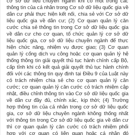
cơ sở dữ liệu chuyên ngành khi có một trong các
thông tin của cá nhân trong Cơ sở dữ liệu quốc gia về
dân cư phải thực hiện kết nối, chia sẻ với Cơ sở dữ
liệu quốc gia về dân cư; (2) Cơ quan quản lý căn
cước chia sẻ thông tin trong Cơ sở dữ liệu quốc gia
về dân cư cho cơ quan, tổ chức quản lý cơ sở dữ
liệu quốc gia, cơ sở dữ liệu chuyên ngành để thực
hiện chức năng, nhiệm vụ được giao; (3) Cơ quan
quản lý cổng dịch vụ công hoặc cơ quan quản lý hệ
thống thông tin giải quyết thủ tục hành chính cấp Bộ,
cấp tỉnh khi có kết quả giải quyết thủ tục hành chính
đối với các thông tin quy định tại Điều 9 của Luật này
có trách nhiệm chia sẻ cho cơ quan quản lý căn
cước; cơ quan quản lý căn cước có trách nhiệm cập
nhật, điều chỉnh thông tin vào Cơ sở dữ liệu quốc gia
về dân cư đầy đủ, chính xác, kịp thời; (4) Trường
hợp thông tin của cá nhân trong cơ sở dữ liệu quốc
gia, cơ sở dữ liệu chuyên ngành không thống nhất
với thông tin trong Cơ sở dữ liệu quốc gia về dân cư
thì cơ quan quản lý căn cước có trách nhiệm phối
hợp với cơ quan có liên quan hoặc cá nhân đó