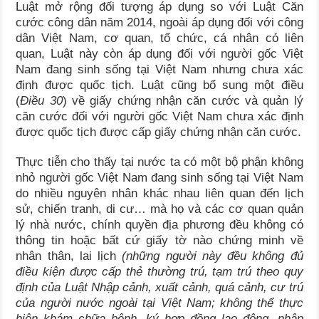
Luật mở rộng đối tượng áp dụng so với Luật Căn
cước công dân năm 2014, ngoài áp dụng đối với công
dân Việt Nam, cơ quan, tổ chức, cá nhân có liên
quan, Luật này còn áp dụng đối với người gốc Việt
Nam đang sinh sống tại Việt Nam nhưng chưa xác
định được quốc tịch. Luật cũng bổ sung một điều
(
Điều 30
) về giấy chứng nhận căn cước và quản lý
căn cước đối với người gốc Việt Nam chưa xác định
được quốc tịch được cấp giấy chứng nhận căn cước.
Thực tiễn cho thấy tại nước ta có một bộ phận không
nhỏ người gốc Việt Nam đang sinh sống tại Việt Nam
do nhiều nguyên nhân khác nhau liên quan đến lịch
sử, chiến tranh, di cư… mà họ và các cơ quan quản
lý nhà nước, chính quyền địa phương đều không có
thông tin hoặc bất cứ giấy tờ nào chứng minh về
nhân thân, lai lịch
(những người này đều không đủ
điều kiện được cấp thẻ thường trú, tạm trú theo quy
định của Luật Nhập cảnh, xuất cảnh, quá cảnh, cư trú
của người nước ngoài tại Việt Nam; không thể thực
hiện khám chữa bệnh, ký hợp đồng lao động, nhập