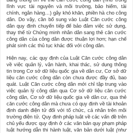
lĩnh vực tài nguyên và môi trường, bảo hiểm, tài
chính, ngân hàng…) gây khó khăn, phiền hà cho công
dân. Do vậy, cần bổ sung vào Luật Căn cước công
dân quy định chuyển tiếp để bảo đảm việc sử dụng,
thay thế từ Chứng minh nhân dân sang thẻ căn cước
công dân của công dân được thuận lợi hơn; hạn chế
phát sinh các thủ tục khác đối với công dân.
Hiện nay, các quy định của Luật Căn cước công dân
về việc quản lý, vận hành, khai thác, sử dụng thông
tin trong Cơ sở dữ liệu quốc gia về dân cư, Cơ sở dữ
liệu căn cước công dân còn chưa được đầy đủ, bao
quát. Luật Căn cước công dân mới chỉ tập trung vào
việc quản lý công dân qua Cơ sở dữ liệu căn cước
công dân, Cơ sở dữ liệu quốc gia về dân cư, qua thẻ
căn cước công dân mà chưa có quy định về tài khoản
định danh điện tử đối với tổ chức, cá nhân trên môi
trường điện tử. Quy định pháp luật về các vấn đề trên
chủ yếu được quy định ở các văn bản quy phạm pháp
luật hướng dẫn thi hành luật, văn bản dưới luật
(như