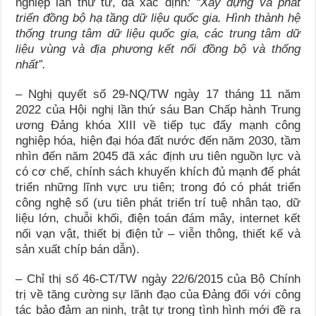
nghiệp lần thứ tư, đã xác định
: “Xây dựng và phát
triển đồng bộ hạ tầng dữ liệu quốc gia. Hình thành hệ
thống trung tâm dữ liệu quốc gia, các trung tâm dữ
liệu vùng và địa phương kết nối đồng bộ và thống
nhất”.
– Nghị quyết số 29-NQ/TW ngày 17 tháng 11 năm
2022 của Hội nghị lần thứ sáu Ban Chấp hành Trung
ương Đảng khóa XIII về tiếp tục đẩy mạnh công
nghiệp hóa, hiện đại hóa đất nước đến năm 2030, tầm
nhìn đến năm 2045 đã xác định ưu tiên nguồn lực và
có cơ chế, chính sách khuyến khích đủ mạnh để phát
triển những lĩnh vực ưu tiên; trong đó có phát triển
công nghệ số (ưu tiên phát triển trí tuệ nhân tạo, dữ
liệu lớn, chuỗi khối, điện toán đám mây, internet kết
nối vạn vật, thiết bị điện tử – viễn thông, thiết kế và
sản xuất chíp bán dẫn).
– Chỉ thị số 46-CT/TW ngày 22/6/2015 của Bộ Chính
trị về tăng cường sự lãnh đạo của Đảng đối với công
tác bảo đảm an ninh, trật tự trong tình hình mới đề ra