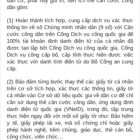
dân cư, phát huy giá trị, tiện ích thẻ căn cước công
dân gồm:
(1) Hoàn thành tích hợp, cung cấp dịch vụ xác thực
thông tin về số Chứng minh nhân dân (9 số) với Căn
cước công dân trên Cổng Dịch vụ công quốc gia để
100% tài khoản định danh điện tử của cá nhân đã
được tạo lập bởi Cổng Dịch vụ công quốc gia, Cổng
Dịch vụ công cấp bộ, cấp tỉnh thực hiện được việc
xác thực với danh tính điện tử do Bộ Công an cung
cấp.
(2) Bảo đảm từng bước thay thế các giấy tờ cá nhân
trên cơ sở tích hợp, xác thực các thông tin, giấy tờ
cá nhân vào Cơ sở dữ liệu quốc gia về dân cư để chỉ
cần sử dụng thẻ căn cước công dân, ứng dụng định
danh điện tử quốc gia (VNeID), trong đó, tập trung
thực hiện ngay đối với một số giấy tờ như: Bảo hiểm
y tế, giấy phép lái xe, mã số chứng chỉ hoặc giấy
phép hành nghề, tiêm chủng, giáo dục, thẻ cán bộ,
công chức, viên chức…