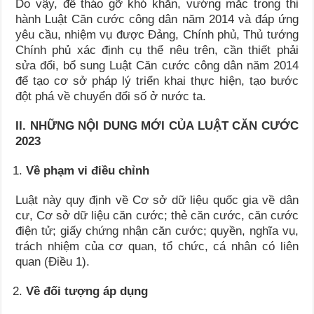
Do vậy, để tháo gỡ khó khăn, vướng mắc trong thi
hành Luật Căn cước công dân năm 2014 và đáp ứng
yêu cầu, nhiệm vụ được Đảng, Chính phủ, Thủ tướng
Chính phủ xác định cụ thể nêu trên, cần thiết phải
sửa đổi, bổ sung Luật Căn cước công dân năm 2014
để tạo cơ sở pháp lý triển khai thực hiện, tạo bước
đột phá về chuyển đổi số ở nước ta.
II. NHỮNG NỘI DUNG MỚI CỦA LUẬT CĂN CƯỚC
2023
Về phạm vi điều chỉnh
Luật này quy định về Cơ sở dữ liệu quốc gia về dân
cư, Cơ sở dữ liệu căn cước; thẻ căn cước, căn cước
điện tử; giấy chứng nhận căn cước; quyền, nghĩa vụ,
trách nhiệm của cơ quan, tổ chức, cá nhân có liên
quan (Điều 1).
Về đối tượng áp dụng