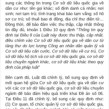
sung các thông tin trong Cơ sở dữ liệu quốc gia về
dân cư như: tên gọi khác; số định danh cá nhân; nơi
sinh; nơi tạm trú; tình trạng khai báo tạm vắng; số hồ
sơ cư trú; số thuê bao di động, địa chỉ thư điện tử…
Đồng thời, để bảo đảm việc thu thập, cập nhật thông
tin đầy đủ, khoản 1 Điều 10 quy định “
Thông tin quy
định tại Điều 9 của Luật này được thu thập, cập nhật,
điều chỉnh vào Cơ sở dữ liệu quốc gia về dân cư từ
tàng thư do lực lượng Công
an nhân dân quản lý và
Cơ sở dữ liệu căn cước, Cơ sở dữ liệu về cư trú, Cơ
sở dữ liệu hộ tịch và cơ sở dữ liệu quốc gia, cơ sở dữ
liệu chuyên ngành khác, cơ sở dữ liệu khác theo quy
định của pháp luật
”
Bên cạnh đó, Luật đã chỉnh lý, bổ sung quy định về
mối quan hệ giữa Cơ sở dữ liệu quốc gia về dân cư
với các cơ sở dữ liệu quốc gia, cơ sở dữ liệu chuyên
ngành để bảo đảm hiệu quả triển khai Đề án số 06.
Tại Điều 11 đã chỉnh lý, bổ sung các quy định như:
(1) Cơ quan, tổ chức quản lý cơ sở dữ liệu quốc gia,