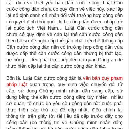
các dịch vụ thiết yếu bảo đảm cuộc sống. Luật Căn
cước công dân chưa có quy định về việc hủy, xác lập
lại số định danh cá nhân đối với trường hợp công dân
có quyết định thôi quốc tịch, công dân được nhập trở
lại quốc tịch Việt Nam… Luật Căn cước công dân
chưa có quy định về cấp lại thẻ căn cước công dân
theo hồ sơ đề nghị cấp thẻ gần nhất trên hệ thống cấp
Căn cước công dân nên có trường hợp công dân vừa
được cấp thẻ căn cước công dân nhưng bị thất lạc,
hư hỏng… đều phải trực tiếp đến cơ quan Công an để
thực hiện cấp lại thẻ căn cước công dân khác.
Bốn là, Luật Căn cước công dân là
văn bản quy phạm
pháp luật
quan trọng, quy định việc chuyển đổi từ
cấp, sử dụng Chứng minh nhân dân sang cấp, sử
dụng bằng thẻ căn cước công dân; tuy nhiên, nhiều
cơ quan, tổ chức đã yêu cầu công dân bắt buộc phải
thực hiện các thủ tục để cập nhật, điều chỉnh lại
thông tin trên giấy tờ, tài liệu đã cấp trước đây cho
công dân (có thông tin về Chứng minh nhân dân)
bằng thông tin về thẻ căn cước công dân (như trong