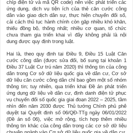
chíp điện tử và mã QR code) nên việc phát triển các
ứng dụng, dịch vụ tiện ích của thẻ căn cước công
dân vào giao dịch dân sự, thực hiện chuyển đổi số,
cải cách thủ tục hành chính còn gặp nhiều khó khăn,
thiếu đồng bộ, thống nhất; nhiều cơ quan, tổ chức
chưa tham gia triển khai vì đây không phải là nội
dung được quy định trong luật.
Hai là, theo quy định tại Điều 9, Điều 15 Luật Căn
cước công dân (được sửa đổi, bổ sung tại khoản 1
Điều 37 Luật Cư trú năm 2020) thì thông tin của công
dân trong Cơ sở dữ liệu quốc gia về dân cư, Cơ sở
dữ liệu căn cước công dân chỉ bao gồm một số nhóm
thông tin; tuy nhiên, qua triển khai Đề án phát triển
ứng dụng dữ liệu về dân cư, định danh điện tử phục
vụ chuyển đổi số quốc gia giai đoạn 2022 – 2025, tầm
nhìn đến năm 2030 được Thủ tướng Chính phủ phê
duyệt tại Quyết định số 06/QĐ-TTg ngày 06/01/2022
(Đề án số 06), việc mở rộng, tích hợp thêm nhiều
thông tin khác của công dân trong các cơ sở dữ liệu
chuyên ngành vào Cơ sở dữ liệu quốc gia về dân cư,