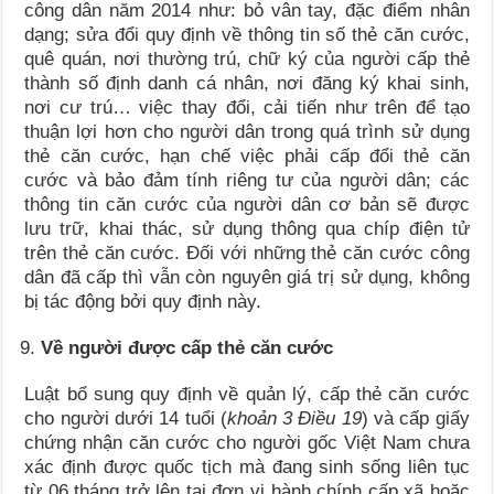
công dân năm 2014 như: bỏ vân tay, đặc điểm nhân
dạng; sửa đổi quy định về thông tin số thẻ căn cước,
quê quán, nơi thường trú, chữ ký của người cấp thẻ
thành số định danh cá nhân, nơi đăng ký khai sinh,
nơi cư trú… việc thay đổi, cải tiến như trên để tạo
thuận lợi hơn cho người dân trong quá trình sử dụng
thẻ căn cước, hạn chế việc phải cấp đổi thẻ căn
cước và bảo đảm tính riêng tư của người dân; các
thông tin căn cước của người dân cơ bản sẽ được
lưu trữ, khai thác, sử dụng thông qua chíp điện tử
trên thẻ căn cước. Đối với những thẻ căn cước công
dân đã cấp thì vẫn còn nguyên giá trị sử dụng, không
bị tác động bởi quy định này.
Về người được cấp thẻ căn cước
Luật bổ sung quy định về quản lý, cấp thẻ căn cước
cho người dưới 14 tuổi (
khoản 3 Điều 19
) và cấp giấy
chứng nhận căn cước cho người gốc Việt Nam chưa
xác định được quốc tịch mà đang sinh sống liên tục
từ 06 tháng trở lên tại đơn vị hành chính cấp xã hoặc