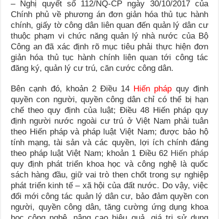
– Nghị quyết số 112/NQ-CP ngày 30/10/2017 của
Chính phủ về phương án đơn giản hóa thủ tục hành
chính, giấy tờ công dân liên quan đến quản lý dân cư
thuộc phạm vi chức năng quản lý nhà nước của Bộ
Công an đã xác định rõ mục tiêu phải thực hiện đơn
giản hóa thủ tục hành chính liên quan tới công tác
đăng ký, quản lý cư trú, căn cước công dân.
Bên cạnh đó, khoản 2 Điều 14
Hiến pháp
quy định
quyền con người, quyền công dân chỉ có thể bị hạn
chế theo quy định của luật; Điều 48 Hiến pháp quy
định người nước ngoài cư trú ở Việt Nam phải tuân
theo Hiến pháp và pháp luật Việt Nam; được bảo hộ
tính mạng, tài sản và các quyền, lợi ích chính đáng
theo pháp luật Việt Nam; khoản 1 Điều 62
Hiến pháp
quy định phát triển khoa học và công nghệ là quốc
sách hàng đầu, giữ vai trò then chốt trong sự nghiệp
phát triển kinh tế – xã hội của đất nước. Do vậy, việc
đổi mới công tác quản lý dân cư, bảo đảm quyền con
người, quyền công dân, tăng cường ứng dụng khoa
học công nghệ, nâng cao hiệu quả, giá trị sử dụng