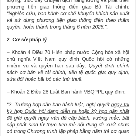
lượng, thúc đẩy chuyển dịch năng lượng và phát triển
phương tiện giao thông điện giao Bộ Tài chính:
“Nghiên cứu, ban hành cơ chế khuyến khích sản xuất
và sử dụng phương tiện giao thông điện theo thẩm
quyền, hoàn thành trong tháng 6 năm 2026.”.
2. Cơ sở pháp lý
– Khoản 4 Điều 70
Hiến pháp
nước Cộng hòa xã hội
chủ nghĩa Việt Nam quy định Quốc hội có những
nhiệm vụ và quyền hạn sau đây:
Quyết định chính
sách cơ bản về tài chính, tiền tệ quốc gia; quy định,
sửa đổi hoặc bãi bỏ các thứ thuế.
– Khoản 2 Điều 26
Luật Ban hành VBQPPL
quy định:
“2.
Trường hợp cần ban hành luật, nghị quyết
ngay tại
kỳ họp Quốc hội đang diễn ra hoặc kỳ họp gần nhất
để giải quyết ngay vấn đề cấp bách, vướng mắc, bất
cập phát sinh từ thực tiễn mà nội dung đề xuất chưa
có trong Chương trình lập pháp hằng năm thì cơ quan