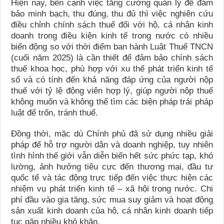
Hiện nay, bên cạnh việc tăng cường quản lý để đảm
bảo minh bạch, thu đúng, thu đủ thì việc nghiên cứu
điều chỉnh chính sách thuế đối với hộ, cá nhân kinh
doanh trong điều kiện kinh tế trong nước có nhiều
biến động so với thời điểm ban hành Luật Thuế TNCN
(cuối năm 2025) là cần thiết để đảm bảo chính sách
thuế khoa học, phù hợp với xu thế phát triển kinh tế
số và có tính đến khả năng đáp ứng của người nộp
thuế với tỷ lệ động viên hợp lý, giúp người nộp thuế
không muốn và không thể tìm các biện pháp trái pháp
luật để trốn, tránh thuế.
Đồng thời, mặc dù Chính phủ đã sử dụng nhiều giải
pháp để hỗ trợ người dân và doanh nghiệp, tuy nhiên
tình hình thế giới vẫn diễn biến hết sức phức tạp, khó
lường, ảnh hưởng tiêu cực đến thương mại, đầu tư
quốc tế và tác động trực tiếp đến việc thực hiện các
nhiệm vụ phát triển kinh tế – xã hội trong nước. Chi
phí đầu vào gia tăng, sức mua suy giảm và hoạt động
sản xuất kinh doanh của hộ, cá nhân kinh doanh tiếp
tục gặp nhiều khó khăn.