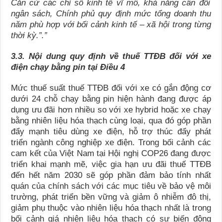
Căn cứ các chỉ số kinh tế vĩ mô, khả năng cân đối
ngân sách
, Chính phủ quy định mức tổng
doanh thu
năm phù hợp với bối cảnh kinh tế – xã hội trong từng
thời kỳ
.”.”
3.3.
Nội dung quy định về thuế TTĐB đối với xe
điện chạy bằng pin tại Điều 4
Mức thuế suất thuế TTĐB đối với xe có gắn động cơ
dưới 24 chỗ chạy bằng pin hiện hành đang được áp
dụng ưu đãi hơn nhiều so với xe hybrid hoặc xe chạy
bằng nhiên liệu hóa thạch cùng loại, qua đó góp phần
đẩy mạnh tiêu dùng xe điện, hỗ trợ thúc đẩy phát
triển ngành công nghiệp xe điện. Trong bối cảnh các
cam kết của Việt Nam tại Hội nghị COP26 đang được
triển khai mạnh mẽ, việc gia hạn ưu đãi thuế TTĐB
đến hết năm 2030 sẽ góp phần đảm bảo tính nhất
quán của chính sách với các mục tiêu về bảo vệ môi
trường, phát triển bền vững và giảm ô nhiễm đô thị,
giảm phụ thuộc vào nhiên liệu hóa thạch nhất là trong
bối cảnh giá nhiên liệu hóa thạch có sự biến động