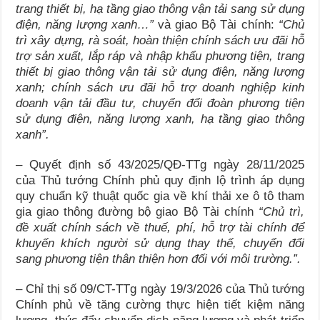
trang thiết bị, hạ tầng giao thông vận tải sang sử dụng
điện, năng lượng xanh…”
và giao Bộ Tài chính:
“
Chủ
trì xâ
y dựng, rà
soát, hoàn thiện chính sách ưu đãi hỗ
trợ sả
n xuấ
t, lắ
p ráp và nhập khẩu phương tiện, trang
thiết bị giao thông vận tải
sử dụng điện, năng lượng
xanh; chính sách ưu đãi hỗ trợ doanh nghiệp kinh
doanh vận tải đầu tư, chuyển đổi đoàn phương tiện
sử dụng điện, năng lượng xanh, hạ tầng giao thông
xanh”.
– Quyết định số 43/2025/QĐ-TTg ngày 28/11/2025
của Thủ tướng Chính phủ quy định lộ trình áp dụng
quy chuẩn kỹ thuật quốc gia về khí thải xe ô tô tham
gia giao thông đường bộ giao Bộ Tài chính
“Chủ trì,
đề xuất chính sách về thuế, phí, hỗ trợ tài chính để
khuyến khích người sử dụng thay thế, chuyển đổi
sang phương tiện thân thiện hơn đối với môi trường.”.
– Chỉ thị số 09/CT-TTg ngày 19/3/2026 của Thủ tướng
Chính phủ về tăng cường thực hiện tiết kiệm năng