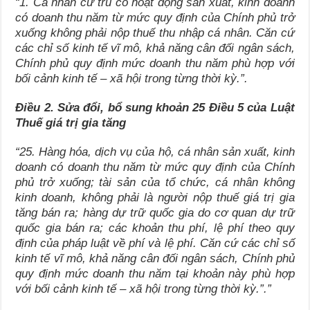
“1. Cá nhân
cư trú có hoạt động sản xuất, kinh doanh
có doanh thu năm từ
mức quy định của Chính phủ
trở
xuống không phải nộp thuế thu nhập cá nhân.
Căn cứ
các chỉ số kinh tế vĩ mô, khả năng cân đối ngân sách
,
Chính phủ quy định mức doanh thu năm phù hợp với
bối cảnh kinh tế – xã hội trong từng thời kỳ
.”.
Điều 2. Sửa đổi, bổ sung khoản 25 Điều 5 của Luật
Thuế giá trị gia tăng
“25. Hàng hóa, dịch vụ của hộ, cá nhân sản xuất, kinh
doanh có doanh thu năm từ mức quy định của Chính
phủ trở xuống; tài sản của tổ chức, cá nhân không
kinh doanh, không phải là người nộp thuế giá trị gia
tăng bán ra; hàng dự trữ quốc gia do cơ quan dự trữ
quốc gia bán ra; các khoản thu phí, lệ phí theo quy
định của pháp luật về phí và lệ phí. Că
n cứ các chỉ số
kinh tế vĩ mô, khả năng cân đối ngân sách
, Chính phủ
quy định mức doanh thu năm tại khoản này phù hợp
với
bối cảnh kinh tế – xã hội trong từng thời kỳ.”.”