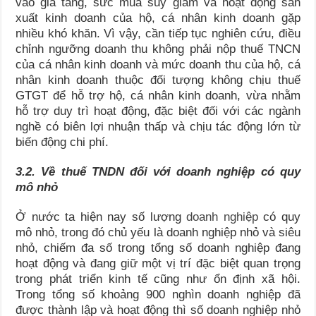
vào gia tăng, sức mua suy giảm và hoạt động sản
xuất kinh doanh của hộ, cá nhân kinh doanh gặp
nhiều khó khăn. Vì vậy, cần tiếp tục nghiên cứu, điều
chỉnh ngưỡng doanh thu không phải nộp thuế TNCN
của cá nhân kinh doanh và mức doanh thu của hộ, cá
nhân kinh doanh thuộc đối tượng không chịu thuế
GTGT để hỗ trợ hộ, cá nhân kinh doanh, vừa nhằm
hỗ trợ duy trì hoạt động, đặc biệt đối với các ngành
nghề có biên lợi nhuận thấp và chịu tác động lớn từ
biến động chi phí.
3
.2
. Về thuế TNDN đối với doanh nghiệp có quy
mô nhỏ
Ở nước ta hiện nay số lượng
doanh nghiệp
có quy
mô nhỏ, trong đó chủ yếu là doanh nghiệp nhỏ và siêu
nhỏ, chiếm đa số trong tổng số doanh nghiệp đang
hoạt động và đang giữ một vị trí đặc biệt quan trọng
trong phát triển kinh tế cũng như ổn định xã hội.
Trong tổng số khoảng 900 nghìn doanh nghiệp đã
được thành lập và hoạt động thì số doanh nghiệp nhỏ