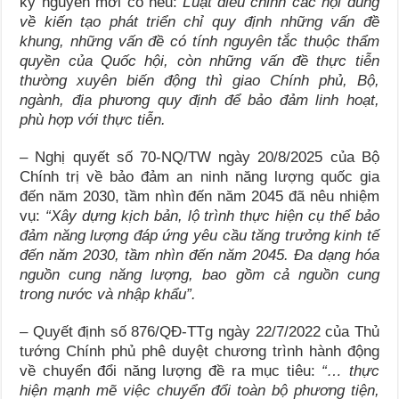
kỷ nguyên mới có nêu:
L
uật điều chỉnh các nội dung
về kiến tạo phát triển chỉ quy định những vấn đề
khung, những vấn đề có tính nguyên tắc thuộc thẩm
quyền của Quốc hội, còn những vấn đề thực tiễn
thường xuyên biến động thì giao Chính phủ, Bộ,
ngành, địa phương quy định để bảo đảm linh hoạt,
phù hợp với thực tiễn.
– Nghị quyết số 70-NQ/TW ngày 20/8/2025 của Bộ
Chính trị về bảo đảm an ninh năng lượng quốc gia
đến năm 2030, tầm nhìn đến năm 2045 đã nêu nhiệm
vụ:
“Xây dựng kịch bản, lộ trình thực hiện cụ thể bảo
đảm năng lượng đáp ứng yêu cầu tăng trưởng kinh tế
đến năm 2030, tầm nhìn đến năm 2045. Đa dạng hóa
nguồn cung năng lượng, bao gồm cả nguồn cung
trong nước và nhập khẩu”.
– Quyết định số 876/QĐ-TTg ngày 22/7/2022 của Thủ
tướng Chính phủ phê duyệt chương trình hành động
về chuyển đổi năng lượng đề ra mục tiêu:
“
… thực
hiện mạnh mẽ việc chuyển đổi toàn bộ phương tiện,