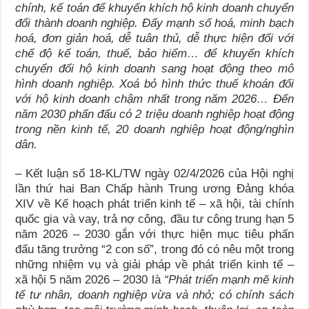
chính, kế toán để khuyến khích hộ kinh doanh chuyển
đổi thành doanh nghiệp. Đẩy mạnh số hoá, minh bạch
hoá, đơn giản hoá, dễ tuân thủ, dễ thực hiện đối với
chế độ kế toán, thuế, bảo hiểm… để khuyến khích
chuyển đổi hộ kinh doanh sang hoạt động theo mô
hình doanh nghiệp. Xoá bỏ hình thức thuế khoán đối
với hộ kinh doanh chậm nhất trong năm 2026… Đến
năm 2030 p
hấn đấu có 2 triệu doanh nghiệp hoạt động
trong nền kinh tế, 20 doanh nghiệp hoạt động/nghìn
dân.
– Kết luận số 18-KL/TW ngày 02/4/2026 của Hội nghị
lần thứ hai Ban Chấp hành Trung ương Đảng khóa
XIV về Kế hoạch phát triển kinh tế – xã hội, tài chính
quốc gia và vay, trả nợ công, đầu tư công trung hạn 5
năm 2026 – 2030 gắn với thực hiện mục tiêu phấn
đấu tăng trưởng “2 con số”, trong đó có nêu một trong
những nhiệm vụ và giải pháp về phát triển kinh tế –
xã hội 5 năm 2026 – 2030 là
“
Phát triển mạnh mẽ kinh
tế tư nhân, doanh nghiệp vừa và nhỏ; có chính sách