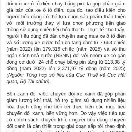
đối với xe ô tô điện chạy bằng pin đã góp phần giảm
giá bán của xe ô tô điện, qua đó, tạo điều kiện cho
người tiêu dùng có thể lựa chọn sản phẩm thân thiện
với môi trường thay vì lựa chọn phương tiện giao
thông sử dụng nhiên liệu hóa thạch. Thực tế cho thấy,
người tiêu dùng đã dần chuyển sang mua xe ô tô điện
và số lượng xe được bán đã tăng dần: từ 7.663 chiếc
(năm 2022) lên 179.316 chiếc (năm 2025) và số thu
ngân sách nhà nước (NSNN) đối với nhóm xe có gắn
động cơ dưới 24 chỗ chạy bằng pin tăng từ 213,38 tỷ
đồng (năm 2022) lên 2.371,97 tỷ đồng (năm 2025)
(Nguồn: Tổng hợp số liệu của Cục Thuế và Cục Hải
quan, Bộ Tài chính)
.
Bên cạnh đó, việc chuyển đổi xe xanh đã góp phần
giảm lượng khí thải, hỗ trợ giảm sử dụng nhiên liệu
hóa thạch cũng như tiến tới thực hiện các mục tiêu
chuyển đổi xanh, bền vững hơn. Do vậy việc tiếp tục
có chính sách khuyến khích người tiêu dùng chuyển
đổi xanh là cần thiết trong giai đoạn sắp tới theo định