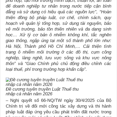
phù hợp, tạo môi trường minh bạch, thuận lợi, an toàn
để doanh nghiệp tư nhân trong nước tiếp cận bình
đẳng và sử dụng có hiệu quả các nguồn lực”, “Hoàn
thiện đồng bộ pháp luật, cơ chế, chính sách, quy
hoạch về quản lý tổng hợp, sử dụng tài nguyên, bảo
vệ môi trường, bảo tồn thiên nhiên và đa dạng sinh
học… Xử lý cơ bản ô nhiễm không khí, tắc nghẽn
giao thông, ngập úng tại một số thành phố lớn như:
Hà Nội, Thành phố Hồ Chí Minh,… Cải thiện tình
trạng ô nhiễm môi trường ở các đô thị, cụm công
nghiệp, làng nghề, lưu vực sông và khu vực nông
thôn” và “
Giao Chính phủ chủ động điều chỉnh các
loại thuế, phí trong trường hợp khẩn cấp”
.
Đề cương tuyên truyền Luật Thuế thu
nhập cá nhân năm 2026
– Nghị quyết số 66-NQ/TW ngày 30/4/2025 của Bộ
Chính trị về đổi mới công tác xây dựng và thi hành
pháp luật đáp ứng yêu cầu phát triển đất nước trong