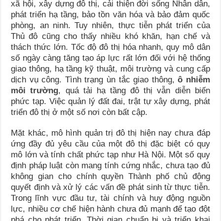
xã hội, xây dựng đô thị, cải thiện đời sống Nhân dân,
phát triển hạ tầng, bảo tồn văn hóa và bảo đảm quốc
phòng, an ninh. Tuy nhiên, thực tiễn phát triển của
Thủ đô cũng cho thấy nhiều khó khăn, hạn chế và
thách thức lớn. Tốc độ đô thị hóa nhanh, quy mô dân
số ngày càng tăng tạo áp lực rất lớn đối với hệ thống
giao thông, hạ tầng kỹ thuật, môi trường và cung cấp
dịch vụ công. Tình trạng ùn tắc giao thông,
ô nhiễm
môi trường
, quá tải hạ tầng đô thị vẫn diễn biến
phức tạp. Việc quản lý đất đai, trật tự xây dựng, phát
triển đô thị ở một số nơi còn bất cập.
Mặt khác, mô hình quản trị đô thị hiện nay chưa đáp
ứng đầy đủ yêu cầu của một đô thị đặc biệt có quy
mô lớn và tính chất phức tạp như Hà Nội. Một số quy
định pháp luật còn mang tính cứng nhắc, chưa tạo đủ
không gian cho chính quyền Thành phố chủ động
quyết định và xử lý các vấn đề phát sinh từ thực tiễn.
Trong lĩnh vực đầu tư, tài chính và huy động nguồn
lực, nhiều cơ chế hiện hành chưa đủ mạnh để tạo đột
phá cho phát triển. Thời gian chuẩn bị và triển khai