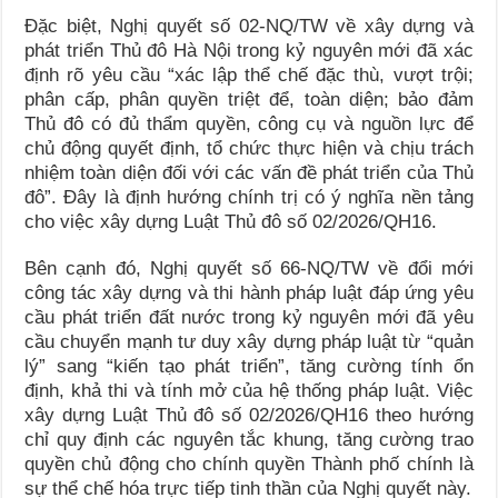
Đặc biệt, Nghị quyết số 02-NQ/TW về xây dựng và
phát triển Thủ đô Hà Nội trong kỷ nguyên mới đã xác
định rõ yêu cầu “xác lập thể chế đặc thù, vượt trội;
phân cấp, phân quyền triệt để, toàn diện; bảo đảm
Thủ đô có đủ thẩm quyền, công cụ và nguồn lực để
chủ động quyết định, tổ chức thực hiện và chịu trách
nhiệm toàn diện đối với các vấn đề phát triển của Thủ
đô”. Đây là định hướng chính trị có ý nghĩa nền tảng
cho việc xây dựng Luật Thủ đô số 02/2026/QH16.
Bên cạnh đó, Nghị quyết số 66-NQ/TW về đổi mới
công tác xây dựng và thi hành pháp luật đáp ứng yêu
cầu phát triển đất nước trong kỷ nguyên mới đã yêu
cầu chuyển mạnh tư duy xây dựng pháp luật từ “quản
lý” sang “kiến tạo phát triển”, tăng cường tính ổn
định, khả thi và tính mở của hệ thống pháp luật. Việc
xây dựng Luật Thủ đô số 02/2026/QH16 theo hướng
chỉ quy định các nguyên tắc khung, tăng cường trao
quyền chủ động cho chính quyền Thành phố chính là
sự thể chế hóa trực tiếp tinh thần của Nghị quyết này.