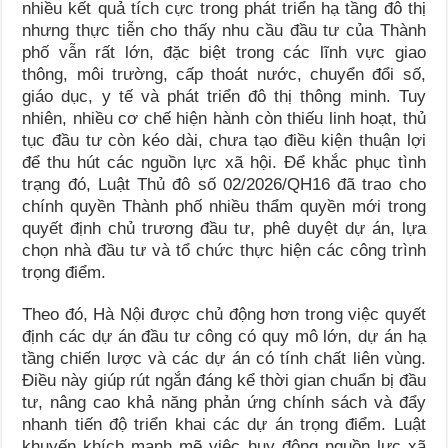
nhiều kết quả tích cực trong phát triển hạ tầng đô thị
nhưng thực tiễn cho thấy nhu cầu đầu tư của Thành
phố vẫn rất lớn, đặc biệt trong các lĩnh vực giao
thông, môi trường, cấp thoát nước, chuyển đổi số,
giáo dục, y tế và phát triển đô thị thông minh. Tuy
nhiên, nhiều cơ chế hiện hành còn thiếu linh hoạt, thủ
tục đầu tư còn kéo dài, chưa tạo điều kiện thuận lợi
để thu hút các nguồn lực xã hội. Để khắc phục tình
trạng đó, Luật Thủ đô số 02/2026/QH16 đã trao cho
chính quyền Thành phố nhiều thẩm quyền mới trong
quyết định chủ trương đầu tư, phê duyệt dự án, lựa
chọn nhà đầu tư và tổ chức thực hiện các công trình
trọng điểm.
Theo đó, Hà Nội được chủ động hơn trong việc quyết
định các dự án đầu tư công có quy mô lớn, dự án hạ
tầng chiến lược và các dự án có tính chất liên vùng.
Điều này giúp rút ngắn đáng kể thời gian chuẩn bị đầu
tư, nâng cao khả năng phản ứng chính sách và đẩy
nhanh tiến độ triển khai các dự án trọng điểm. Luật
khuyến khích mạnh mẽ việc huy động nguồn lực xã