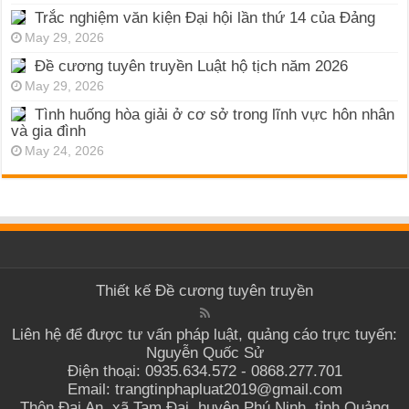
Trắc nghiệm văn kiện Đại hội lần thứ 14 của Đảng
May 29, 2026
Đề cương tuyên truyền Luật hộ tịch năm 2026
May 29, 2026
Tình huống hòa giải ở cơ sở trong lĩnh vực hôn nhân
và gia đình
May 24, 2026
Thiết kế
Đề cương tuyên truyền
Liên hệ để được tư vấn pháp luật, quảng cáo trực tuyến:
Nguyễn Quốc Sử
Điện thoại: 0935.634.572 - 0868.277.701
Email: trangtinphapluat2019@gmail.com
Thôn Đại An, xã Tam Đại, huyện Phú Ninh, tỉnh Quảng