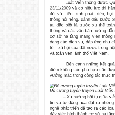
Luật Viễn thông được Quốc hộ
23/11/2009 và có hiệu lực thi hà
đối với tiến trình phát triển, h
thông nói riêng, đánh dấu bước p
ta, đặc biệt là trước xu thế to
thông và các văn bản hướng dẫn t
cơ sở hạ tầng mạng viễn thông hi
dạng các dịch vụ, đáp ứng nhu cầ
tế – xã hội của đất nước trong hộ
và toàn vẹn lãnh thổ Việt Nam.
Bên cạnh những kết quả đã đ
điểm không còn phù hợp cần được
vướng mắc trong công tác thực th
Đề cương tuyên truyền Luật Viễn
– Xu hướng hội tụ giữa viễn th
tin và tự động hóa đặt ra những
nghệ phát triển đã tạo ra các lo
đẩy việc hình thành cơ sở hạ tầng