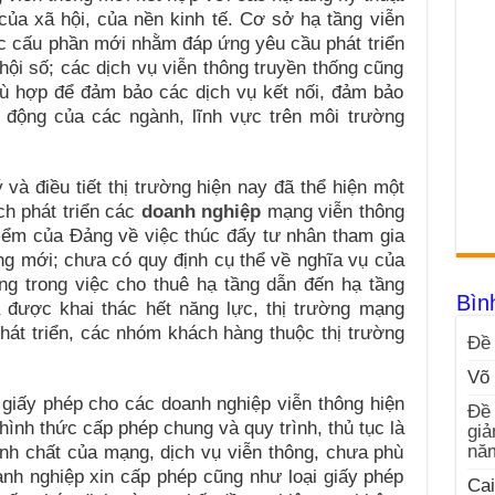
của xã hội, của nền kinh tế. Cơ sở hạ tầng viễn
 cấu phần mới nhằm đáp ứng yêu cầu phát triển
 hội số; các dịch vụ viễn thông truyền thống cũng
hù hợp để đảm bảo các dịch vụ kết nối, đảm bảo
 động của các ngành, lĩnh vực trên môi trường
iều tiết thị trường hiện nay đã thể hiện một
ch phát triển các
doanh nghiệp
mạng viễn thông
iểm của Đảng về việc thúc đẩy tư nhân tham gia
ông mới; chưa có quy định cụ thể về nghĩa vụ của
g trong việc cho thuê hạ tầng dẫn đến hạ tầng
Bìn
 được khai thác hết năng lực, thị trường mạng
át triển, các nhóm khách hàng thuộc thị trường
Đề 
Võ 
ấy phép cho các doanh nghiệp viễn thông hiện
Đề 
hình thức cấp phép chung và quy trình, thủ tục là
giả
nă
ính chất của mạng, dịch vụ viễn thông, chưa phù
nh nghiệp xin cấp phép cũng như loại giấy phép
Cai