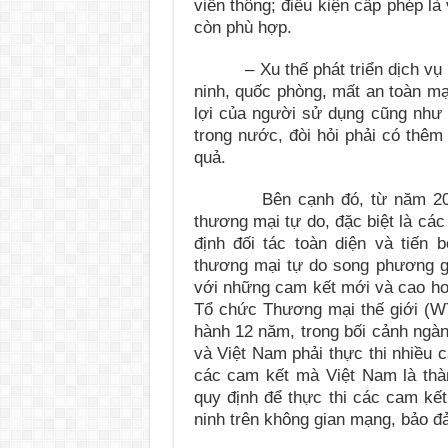
viễn thông; điều kiện cấp phép l
còn phù hợp.
– Xu thế phát triển dịch vụ v
ninh, quốc phòng, mất an toàn mạ
lợi của người sử dụng cũng như t
trong nước, đòi hỏi phải có thêm
quả.
Bên cạnh đó, từ năm 2010 đế
thương mại tự do, đặc biệt là cá
định đối tác toàn diện và tiến
thương mại tự do song phương 
với những cam kết mới và cao hơ
Tổ chức Thương mại thế giới (WT
hành 12 năm, trong bối cảnh ngà
và Việt Nam phải thực thi nhiều c
các cam kết mà Việt Nam là thà
quy định để thực thi các cam kết
ninh trên không gian mạng, bảo đ