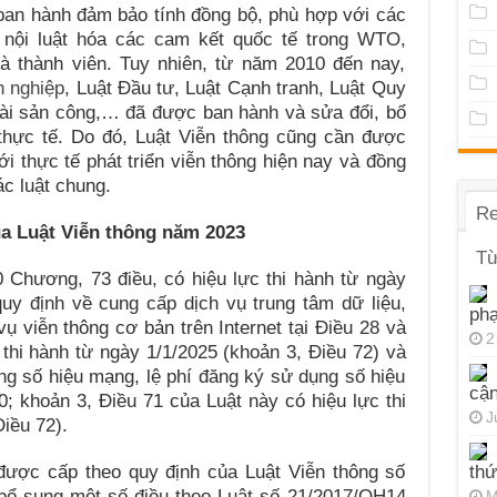
hành đảm bảo tính đồng bộ, phù hợp với các
 nội luật hóa các cam kết quốc tế trong WTO,
thành viên. Tuy nhiên, từ năm 2010 đến nay,
h nghiệp
, Luật Đầu tư, Luật Cạnh tranh, Luật Quy
tài sản công,… đã được ban hành và sửa đổi, bổ
thực tế. Do đó, Luật Viễn thông cũng cần được
i thực tế phát triển viễn thông hiện nay và đồng
ác luật chung.
Re
a Luật Viễn thông năm 2023
Từ
 Chương, 73 điều, có hiệu lực thi hành từ ngày
uy định về cung cấp dịch vụ trung tâm dữ liệu,
ph
ụ viễn thông cơ bản trên Internet tại Điều 28 và
2
 thi hành từ ngày 1/1/2025 (khoản 3, Điều 72) và
ụng số hiệu mạng, lệ phí đăng ký sử dụng số hiệu
cận
0; khoản 3, Điều 71 của Luật này có hiệu lực thi
J
iều 72).
được cấp theo quy định của Luật Viễn thông số
thứ
bổ sung một số điều theo Luật số 21/2017/QH14
M