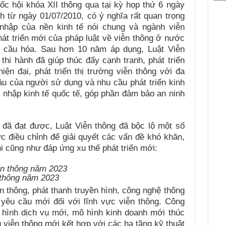
i khóa XII thông qua tại kỳ họp thứ 6 ngày
nh từ ngày 01/07/2010, có ý nghĩa rất quan trọng
ội nhập của nền kinh tế nói chung và ngành viễn
hát triển mới của pháp luật về viễn thông ở nước
àn cầu hóa. Sau hơn 10 năm áp dụng, Luật Viễn
hi hành đã giúp thúc đẩy cạnh tranh, phát triển
ện đại, phát triển thị trường viễn thông với đa
u của người sử dụng và nhu cầu phát triển kinh
i nhập kinh tế quốc tế, góp phần đảm bảo an ninh
ạt được, Luật Viễn thông đã bộc lộ một số
 điều chỉnh để giải quyết các vấn đề khó khăn,
i cũng như đáp ứng xu thế phát triển mới:
 thông năm 2023
ông, phát thanh truyền hình, công nghệ thông
 yêu cầu mới đối với lĩnh vực viễn thông. Công
ại hình dịch vụ mới, mô hình kinh doanh mới thúc
 viễn thông mới kết hợp với các hạ tầng kỹ thuật