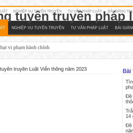
LUẬT
NGHIỆP VỤ TUYÊN TRUYỀN
TƯ VẤN PHÁP LUẬT
BÀI GIẢNG TR
ẬT
NGHIỆP VỤ TUYÊN TRUYỀN
TƯ VẤN PHÁP LUẬT
BÀI GIẢ
phạt vi phạm hành chính
tuyên truyền Luật Viễn thông năm 2023
Bài 
Tìn
ph
Đề 
thô
Trắ
14
Đề 
nă