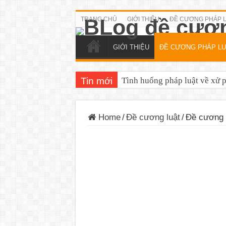
TRANG CHỦ
GIỚI THIỆU
ĐỀ CƯƠNG PHÁP 
GIỚI THIỆU
ĐỀ CƯƠNG PHÁP LU
Tin mới
Tình huống pháp luật về xử 
Home
/
Đề cương luật
/
Đề cương 