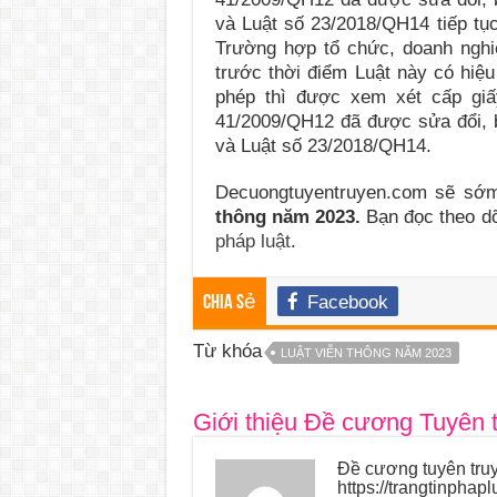
và Luật số 23/2018/QH14 tiếp tụ
Trường hợp tổ chức, doanh nghi
trước thời điểm Luật này có hiệ
phép thì được xem xét cấp giấ
41/2009/QH12 đã được sửa đổi, 
và Luật số 23/2018/QH14.
Decuongtuyentruyen.com sẽ sớ
thông năm 2023.
Bạn đọc theo dõ
pháp luật
.
Facebook
Chia sẻ
Từ khóa
LUẬT VIỄN THÔNG NĂM 2023
Giới thiệu Đề cương Tuyên 
Đề cương tuyên truy
https://trangtinphap