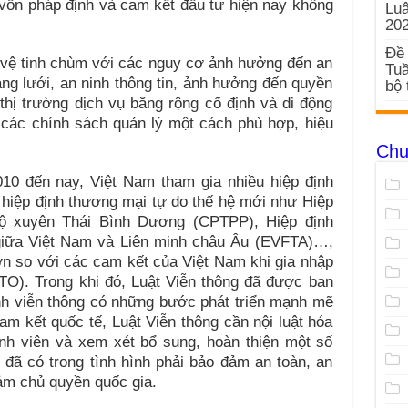
à vốn pháp định và cam kết đầu tư hiện nay không
Luậ
20
Đề 
ệ tinh chùm với các nguy cơ ảnh hưởng đến an
Tuầ
ng lưới, an ninh thông tin, ảnh hưởng đến quyền
bộ 
hị trường dịch vụ băng rộng cố định và di động
 các chính sách quản lý một cách phù hợp, hiệu
Chu
n nay, Việt Nam tham gia nhiều hiệp định
c hiệp định thương mại tự do thế hệ mới như Hiệp
 bộ xuyên Thái Bình Dương (CPTPP), Hiệp định
giữa Việt Nam và Liên minh châu Âu (EVFTA)…,
n so với các cam kết của Việt Nam khi gia nhập
O). Trong khi đó, Luật Viễn thông đã được ban
nh viễn thông có những bước phát triển mạnh mẽ
am kết quốc tế, Luật Viễn thông cần nội luật hóa
nh viên và xem xét bổ sung, hoàn thiện một số
 đã có trong tình hình phải bảo đảm an toàn, an
ảm chủ quyền quốc gia.