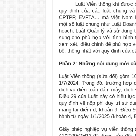
Luật Viễn thông khi được ban 
quy định của các luật chung và
CPTPP, EVFTA… mà Việt Nam là 
một số luật chung như
Luật Doan
hoạch, Luật Quản lý và sử dụng 
sung cho phù hợp với tình hình 
xem xét, điều chỉnh để phù hợp vớ
bộ, thống nhất với quy định của c
Phần 2: Những nội dung mới củ
Luật Viễn thông (sửa đổi) gồm 10
1/7/2024. Trong đó, trường hợp q
dịch vụ điện toán đám mây, dịch v
Điều 29 của Luật này có hiệu lực
quy định về nộp phí duy trì sử d
mạng tại điểm d, khoản 9, Điều 5
hành từ ngày 1/1/2025 (khoản 4, Đ
Giấy phép nghiệp vụ viễn thông 
41/2009/QH12 đã được sửa đổi, 