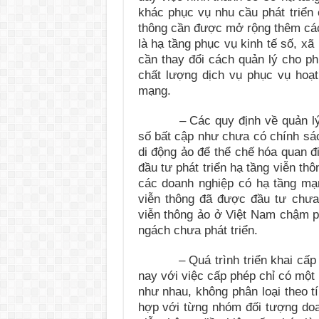
khác phục vụ nhu cầu phát triển 
thông cần được mở rộng thêm các
là hạ tầng phục vụ kinh tế số, xã
cần thay đổi cách quản lý cho p
chất lượng dịch vụ phục vụ hoạt
mạng.
– Các quy định về quản lý và đ
số bất cập như chưa có chính sá
di động ảo để thể chế hóa quan đ
đầu tư phát triển hạ tầng viễn th
các doanh nghiệp có hạ tầng mạn
viễn thông đã được đầu tư chưa
viễn thông ảo ở Việt Nam chậm ph
ngách chưa phát triển.
– Quá trình triển khai cấp gi
nay với việc cấp phép chỉ có một 
như nhau, không phân loại theo t
hợp với từng nhóm đối tượng doa