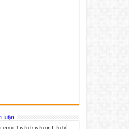
h luận
cương Tuyên truyền
on
Liên hệ