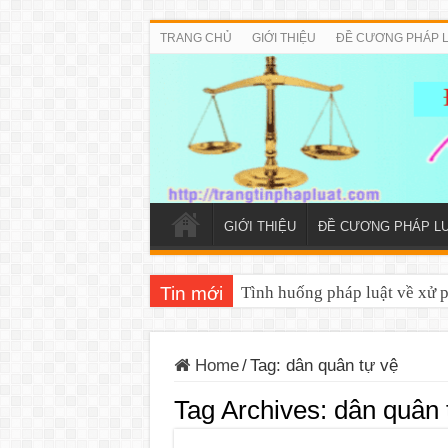
TRANG CHỦ
GIỚI THIỆU
ĐỀ CƯƠNG PHÁP 
GIỚI THIỆU
ĐỀ CƯƠNG PHÁP L
Tin mới
Tình huống pháp luật về xử 
Home
/
Tag:
dân quân tự vệ
Tag Archives:
dân quân 