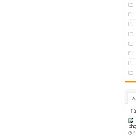
Re
Từ
ph
2