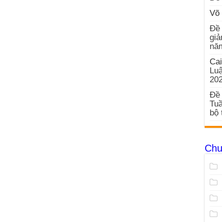
Võ 
Đề 
giả
nă
Cai
Luậ
20
Đề 
Tuầ
bộ 
Chu