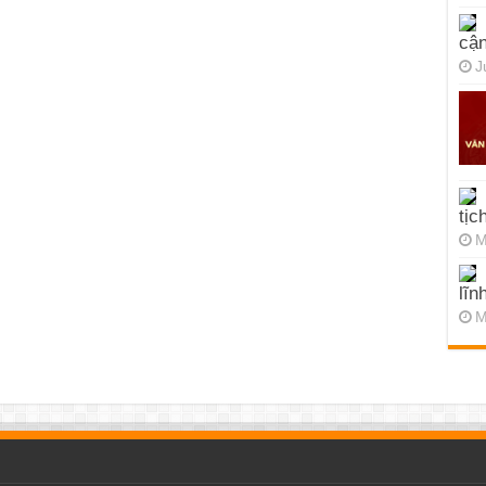
cận
J
tịc
M
lĩn
M