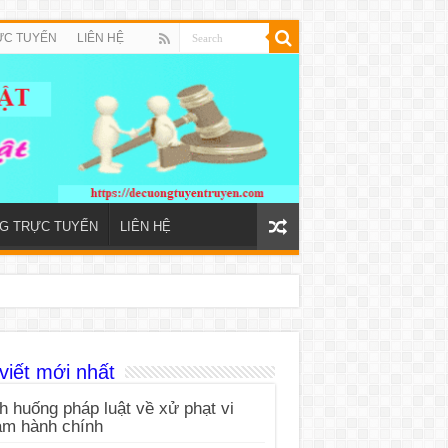
ỰC TUYẾN
LIÊN HỆ
NG TRỰC TUYẾN
LIÊN HỆ
viết mới nhất
h huống pháp luật về xử phạt vi
ạm hành chính