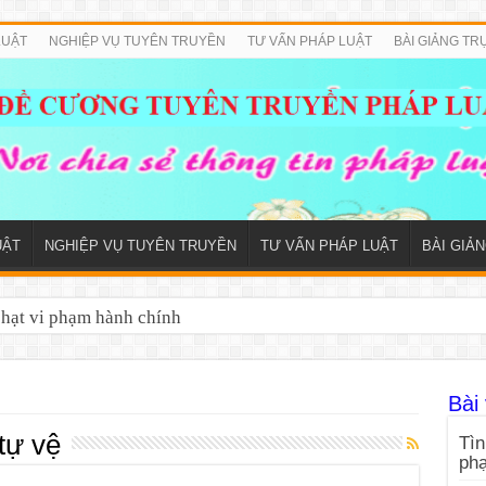
LUẬT
NGHIỆP VỤ TUYÊN TRUYỀN
TƯ VẤN PHÁP LUẬT
BÀI GIẢNG TR
UẬT
NGHIỆP VỤ TUYÊN TRUYỀN
TƯ VẤN PHÁP LUẬT
BÀI GIẢ
phạt vi phạm hành chính
Bài 
tự vệ
Tìn
ph