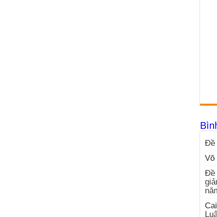
Bìn
Đề 
Võ 
Đề 
giả
nă
Cai
Luậ