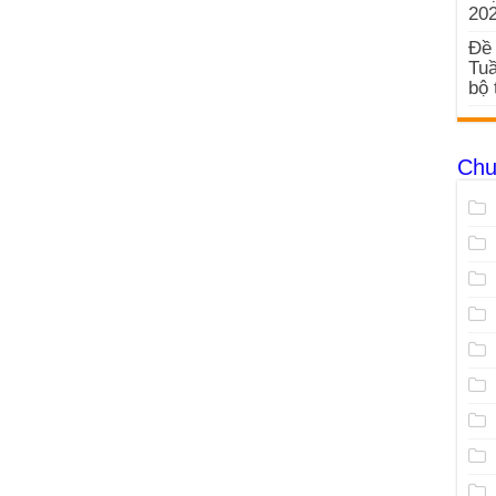
20
Đề 
Tuầ
bộ 
Chu