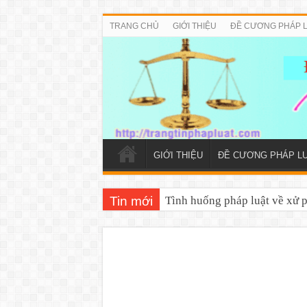
TRANG CHỦ
GIỚI THIỆU
ĐỀ CƯƠNG PHÁP 
GIỚI THIỆU
ĐỀ CƯƠNG PHÁP L
Tin mới
Tình huống pháp luật về xử 
Đề cương tuyên truyền Luật T