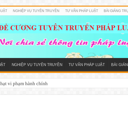
LUẬT
NGHIỆP VỤ TUYÊN TRUYỀN
TƯ VẤN PHÁP LUẬT
BÀI GIẢNG TR
UẬT
NGHIỆP VỤ TUYÊN TRUYỀN
TƯ VẤN PHÁP LUẬT
BÀI GIẢ
phạt vi phạm hành chính
iếp cận thông tin 2026