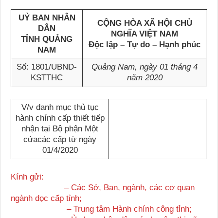
UỶ BAN NHÂN
CỘNG HÒA XÃ HỘI CHỦ
DÂN
NGHĨA VIỆT NAM
TỈNH QUẢNG
Độc lập – Tự do – Hạnh phúc
NAM
Số: 1801/UBND-
Quảng Nam, ngày 01 tháng 4
KSTTHC
năm 2020
V/v danh mục thủ tục
hành chính cấp thiết tiếp
nhận tại Bộ phận Một
cửacác cấp từ ngày
01/4/2020
Kính gửi:
– Các Sở, Ban, ngành, các cơ quan
ngành dọc cấp tỉnh;
– Trung tâm Hành chính công tỉnh;