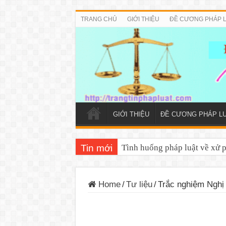
TRANG CHỦ
GIỚI THIỆU
ĐỀ CƯƠNG PHÁP 
GIỚI THIỆU
ĐỀ CƯƠNG PHÁP L
Tin mới
Tình huống pháp luật về xử 
Home
/
Tư liệu
/
Trắc nghiệm Nghị 