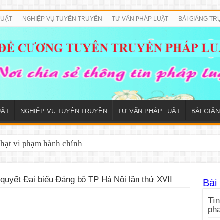
LUẬT
NGHIỆP VỤ TUYÊN TRUYỀN
TƯ VẤN PHÁP LUẬT
BÀI GIẢNG TR
UẬT
NGHIỆP VỤ TUYÊN TRUYỀN
TƯ VẤN PHÁP LUẬT
BÀI GIẢ
phạt vi phạm hành chính
quyết Đại biểu Đảng bộ TP Hà Nội lần thứ XVII
Bài 
Tìn
ph