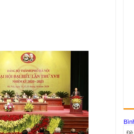
Bìn
Đề 