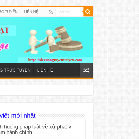
ỰC TUYẾN
LIÊN HỆ
NG TRỰC TUYẾN
LIÊN HỆ
viết mới nhất
h huống pháp luật về xử phạt vi
ạm hành chính