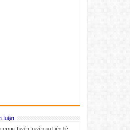
h luận
cương Tuyên truyền
on
Liên hệ