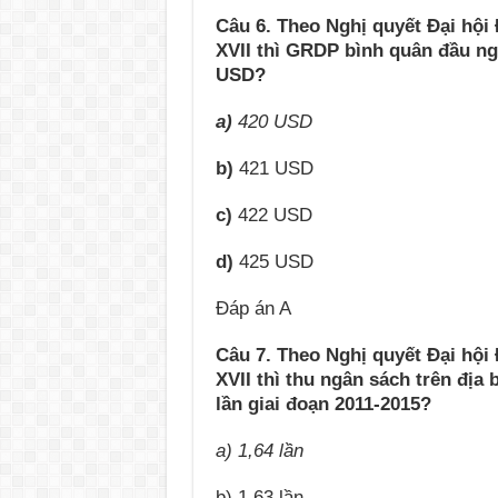
Câu 6. Theo Nghị quyết Đại hội
XVII thì GRDP bình quân đầu ng
USD?
a)
420 USD
b)
421 USD
c)
422 USD
d)
425 USD
Đáp án A
Câu 7. Theo Nghị quyết Đại hội
XVII thì thu ngân sách trên địa
lần giai đoạn 2011-2015?
a) 1,64 lần
b) 1,63 lần