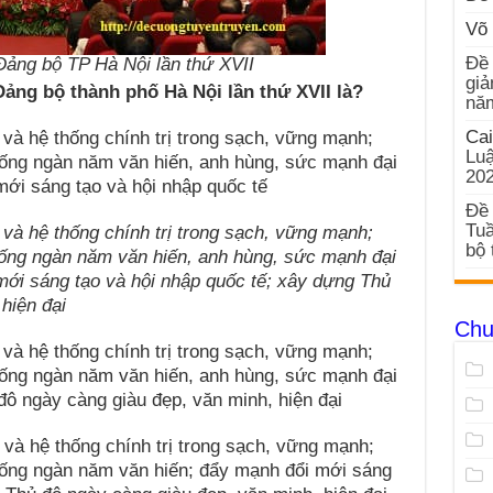
Võ 
Đề 
Đảng bộ TP Hà Nội lần thứ XVII
giả
Đảng bộ thành phố Hà Nội lần thứ XVII là?
nă
Cai
 hệ thống chính trị trong sạch, vững mạnh;
Luậ
thống ngàn năm văn hiến, anh hùng, sức mạnh đại
20
mới sáng tạo và hội nhập quốc tế
Đề 
Tuầ
à hệ thống chính trị trong sạch, vững mạnh;
bộ 
thống ngàn năm văn hiến, anh hùng, sức mạnh đại
mới sáng tạo và hội nhập quốc tế; xây dựng Thủ
hiện đại
Chu
 hệ thống chính trị trong sạch, vững mạnh;
thống ngàn năm văn hiến, anh hùng, sức mạnh đại
đô ngày càng giàu đẹp, văn minh, hiện đại
à hệ thống chính trị trong sạch, vững mạnh;
thống ngàn năm văn hiến; đẩy mạnh đổi mới sáng