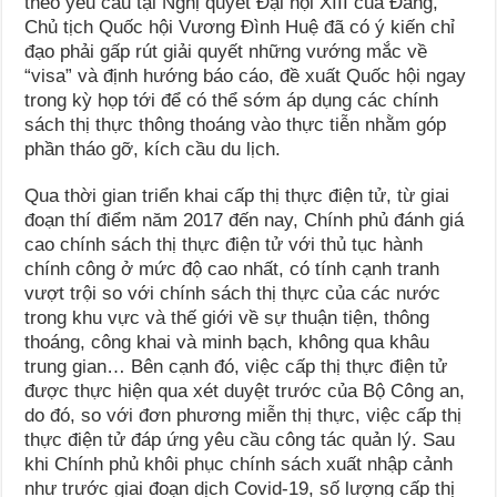
theo yêu cầu tại Nghị quyết Đại hội XIII của Đảng,
Chủ tịch Quốc hội Vương Đình Huệ đã có ý kiến chỉ
đạo phải gấp rút giải quyết những vướng mắc về
“visa” và định hướng báo cáo, đề xuất Quốc hội ngay
trong kỳ họp tới để có thể sớm áp dụng các chính
sách thị thực thông thoáng vào thực tiễn nhằm góp
phần tháo gỡ, kích cầu du lịch.
Qua thời gian triển khai cấp thị thực điện tử, từ giai
đoạn thí điểm năm 2017 đến nay, Chính phủ đánh giá
cao chính sách thị thực điện tử với thủ tục hành
chính công ở mức độ cao nhất, có tính cạnh tranh
vượt trội so với chính sách thị thực của các nước
trong khu vực và thế giới về sự thuận tiện, thông
thoáng, công khai và minh bạch, không qua khâu
trung gian… Bên cạnh đó, việc cấp thị thực điện tử
được thực hiện qua xét duyệt trước của Bộ Công an,
do đó, so với đơn phương miễn thị thực, việc cấp thị
thực điện tử đáp ứng yêu cầu công tác quản lý. Sau
khi Chính phủ khôi phục chính sách xuất nhập cảnh
như trước giai đoạn dịch Covid-19, số lượng cấp thị