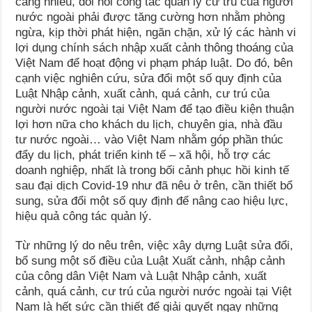
càng nhiều, đòi hỏi công tác quản lý cư trú của người
nước ngoài phải được tăng cường hơn nhằm phòng
ngừa, kịp thời phát hiện, ngăn chặn, xử lý các hành vi
lợi dụng chính sách nhập xuất cảnh thông thoáng của
Việt Nam để hoạt động vi phạm pháp luật. Do đó, bên
cạnh việc nghiên cứu, sửa đổi một số quy định của
Luật Nhập cảnh, xuất cảnh, quá cảnh, cư trú của
người nước ngoài tại Việt Nam để tạo điều kiện thuận
lợi hơn nữa cho khách du lịch, chuyên gia, nhà đầu
tư nước ngoài… vào Việt Nam nhằm góp phần thúc
đẩy du lịch, phát triển kinh tế – xã hội, hỗ trợ các
doanh nghiệp, nhất là trong bối cảnh phục hồi kinh tế
sau đại dịch Covid-19 như đã nêu ở trên, cần thiết bổ
sung, sửa đổi một số quy định để nâng cao hiệu lực,
hiệu quả công tác quản lý.
Từ những lý do nêu trên, việc xây dựng Luật sửa đổi,
bổ sung một số điều của Luật Xuất cảnh, nhập cảnh
của công dân Việt Nam và Luật Nhập cảnh, xuất
cảnh, quá cảnh, cư trú của người nước ngoài tại Việt
Nam là hết sức cần thiết để giải quyết ngay những