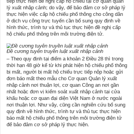
tiếp thực hiện đề nghị cấp hộ chiếu tại cơ quan quản
lý xuất nhập cảnh; do vậy, để bảo đảm cơ sở pháp lý
thực hiện việc cấp hộ chiếu phổ thông cho công dân
ở dịch vụ công trực tuyến cần bổ sung quy định về
hình thức, trình tự và thủ tục thực hiện đề nghị cấp
hộ chiếu phổ thông trên môi trường điện tử.
Đề cương tuyên truyền luật xuất nhập cảnh
– Theo quy định tại điểm a khoản 2 Điều 28 thì trong
thời hạn 48 giờ kể từ khi phát hiện hộ chiếu phổ thông
bị mất, người bị mất hộ chiếu trực tiếp nộp hoặc gửi
đơn báo mất theo mẫu cho Cơ quan Quản lý xuất
nhập cảnh nơi thuận lợi, cơ quan Công an nơi gần
nhất hoặc đơn vị kiểm soát xuất nhập cảnh tại cửa
khẩu hoặc cơ quan đại diện Việt Nam ở nước ngoài
nơi thuận lợi. Như vậy, cũng cần nghiên cứu bổ sung
quy định về hình thức, trình tự và thủ tục thực hiện
báo mất hộ chiếu phổ thông trên môi trường điện tử
để bảo đảm cơ sở pháp lý thực hiện.