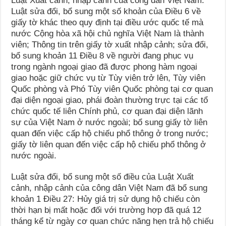
Luật Xuất cảnh, nhập cảnh của công dân Việt Nam.
Luật sửa đổi, bổ sung một số khoản của Điều 6 về
giấy tờ khác theo quy định tại điều ước quốc tế mà
nước Cộng hòa xã hội chủ nghĩa Việt Nam là thành
viên; Thông tin trên giấy tờ xuất nhập cảnh; sửa đổi,
bổ sung khoản 11 Điều 8 về người đang phục vụ
trong ngành ngoại giao đã được phong hàm ngoại
giao hoặc giữ chức vụ từ Tùy viên trở lên, Tùy viên
Quốc phòng và Phó Tùy viên Quốc phòng tại cơ quan
đại diện ngoại giao, phái đoàn thường trực tại các tổ
chức quốc tế liên Chính phủ, cơ quan đại diện lãnh
sự của Việt Nam ở nước ngoài; bổ sung giấy tờ liên
quan đến việc cấp hộ chiếu phổ thông ở trong nước;
giấy tờ liên quan đến việc cấp hộ chiếu phổ thông ở
nước ngoài.
Luật sửa đổi, bổ sung một số điều của Luật Xuất
cảnh, nhập cảnh của công dân Việt Nam đã bổ sung
khoản 1 Điều 27: Hủy giá trị sử dụng hộ chiếu còn
thời hạn bị mất hoặc đối với trường hợp đã quá 12
tháng kể từ ngày cơ quan chức năng hẹn trả hộ chiếu