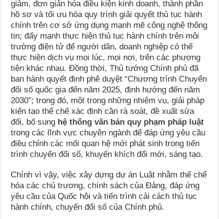
giảm, đơn giản hóa điều kiện kinh doanh, thành phần
hồ sơ và tối ưu hóa quy trình giải quyết thủ tục hành
chính trên cơ sở ứng dụng mạnh mẽ công nghệ thông
tin; đẩy mạnh thực hiện thủ tục hành chính trên môi
trường điện tử để người dân, doanh nghiệp có thể
thực hiện dịch vụ mọi lúc, mọi nơi, trên các phương
tiện khác nhau. Đồng thời, Thủ tướng Chính phủ đã
ban hành quyết định phê duyệt “Chương trình Chuyển
đổi số quốc gia đến năm 2025, định hướng đến năm
2030”; trong đó, một trong những nhiệm vụ, giải pháp
kiến tạo thể chế xác định cần rà soát, đề xuất sửa
đổi, bổ sung
hệ thống văn bản quy phạm pháp luật
trong các lĩnh vực chuyên ngành để đáp ứng yêu cầu
điều chỉnh các mối quan hệ mới phát sinh trong tiến
trình chuyển đổi số, khuyến khích đổi mới, sáng tạo.
Chính vì vậy, việc xây dựng dự án Luật nhằm thể chế
hóa các chủ trương, chính sách của Đảng, đáp ứng
yêu cầu của Quốc hội và tiến trình cải cách thủ tục
hành chính, chuyển đổi số của Chính phủ.