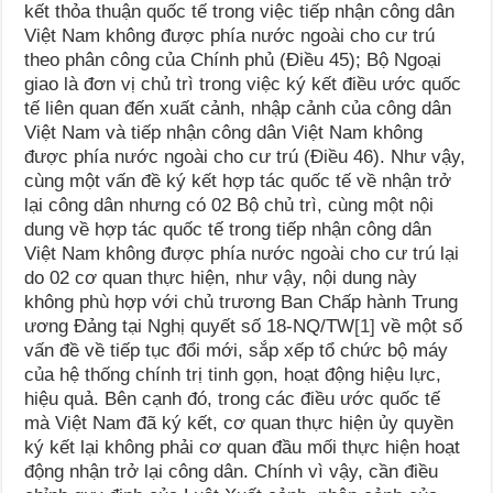
kết thỏa thuận quốc tế trong việc tiếp nhận công dân
Việt Nam không được phía nước ngoài cho cư trú
theo phân công của Chính phủ (Điều 45); Bộ Ngoại
giao là đơn vị chủ trì trong việc ký kết điều ước quốc
tế liên quan đến xuất cảnh, nhập cảnh của công dân
Việt Nam và tiếp nhận công dân Việt Nam không
được phía nước ngoài cho cư trú (Điều 46). Như vậy,
cùng một vấn đề ký kết hợp tác quốc tế về nhận trở
lại công dân nhưng có 02 Bộ chủ trì, cùng một nội
dung về hợp tác quốc tế trong tiếp nhận công dân
Việt Nam không được phía nước ngoài cho cư trú lại
do 02 cơ quan thực hiện, như vậy, nội dung này
không phù hợp với chủ trương Ban Chấp hành Trung
ương Đảng tại Nghị quyết số 18-NQ/TW
[1]
về một số
vấn đề về tiếp tục đổi mới, sắp xếp tổ chức bộ máy
của hệ thống chính trị tinh gọn, hoạt động hiệu lực,
hiệu quả. Bên cạnh đó, trong các điều ước quốc tế
mà Việt Nam đã ký kết, cơ quan thực hiện ủy quyền
ký kết lại không phải cơ quan đầu mối thực hiện hoạt
động nhận trở lại công dân. Chính vì vậy, cần điều