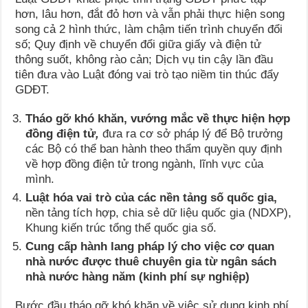
hơn, lâu hơn, đắt đỏ hơn và vẫn phải thực hiện song
song cả 2 hình thức, làm chậm tiến trình chuyển đổi
số; Quy định về chuyển đổi giữa giấy và điện tử
thông suốt, không rào cản; Dịch vụ tin cậy lần đầu
tiên đưa vào Luật đóng vai trò tạo niềm tin thúc đẩy
GDĐT.
Tháo gỡ khó khăn, vướng mắc về thực hiện hợp
đồng điện tử
,
đưa ra cơ sở pháp lý để Bộ trưởng
các Bộ có thể ban hành theo thẩm quyền quy định
về hợp đồng điện tử trong ngành, lĩnh vực của
mình.
Luật hóa vai trò của các nền tảng số quốc gia,
nền tảng tích hợp, chia sẻ dữ liệu quốc gia (NDXP),
Khung kiến trúc tổng thể quốc gia số.
Cung cấp hành lang pháp lý cho việc cơ quan
nhà nước được thuê chuyên gia từ ngân sách
nhà nước hàng năm (kinh phí sự nghiệp)
Bước đầu tháo gỡ khó khăn về việc sử dụng kinh phí