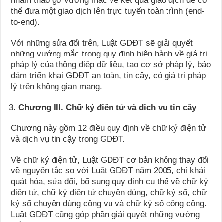
nhằm tháo gỡ vướng mắc về kết quả giao dịch để có
thể đưa một giao dịch lên trực tuyến toàn trình (end-
to-end).
Với những sửa đổi trên, Luật GDĐT sẽ giải quyết
những vướng mắc trong quy định hiện hành về giá trị
pháp lý của thông điệp dữ liệu, tạo cơ sở pháp lý, bảo
đảm triển khai GDĐT an toàn, tin cậy, có giá trị pháp
lý trên không gian mạng.
Chương III. Chữ ký điện tử và dịch vụ tin cậy
Chương này gồm 12 điều quy định về chữ ký điện tử
và dịch vụ tin cậy trong GDĐT.
Về chữ ký điện tử, Luật GDĐT cơ bản không thay đổi
về nguyên tắc so với Luật GDĐT năm 2005, chỉ khái
quát hóa, sửa đổi, bổ sung quy định cụ thể về chữ ký
điện tử, chữ ký điện tử chuyên dùng, chữ ký số, chữ
ký số chuyên dùng công vụ và chữ ký số công cộng.
Luật GDĐT cũng góp phần giải quyết những vướng