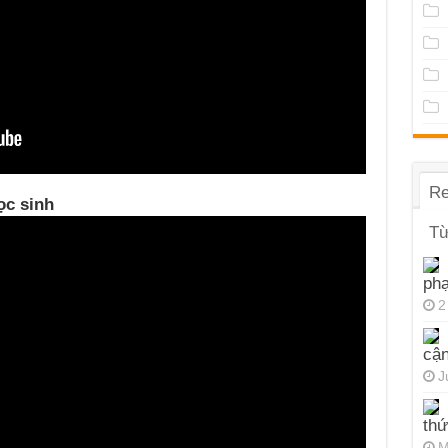
Re
ọc sinh
Từ
ph
2
cận
J
thứ
M