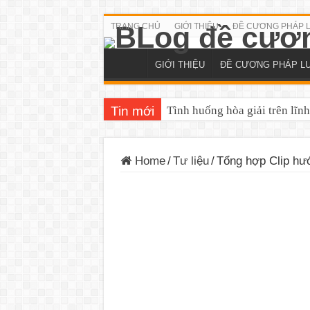
TRANG CHỦ
GIỚI THIỆU
ĐỀ CƯƠNG PHÁP 
GIỚI THIỆU
ĐỀ CƯƠNG PHÁP L
Tin mới
Tình huống hòa giải trên lĩn
Home
/
Tư liệu
/
Tổng hợp Clip hướ