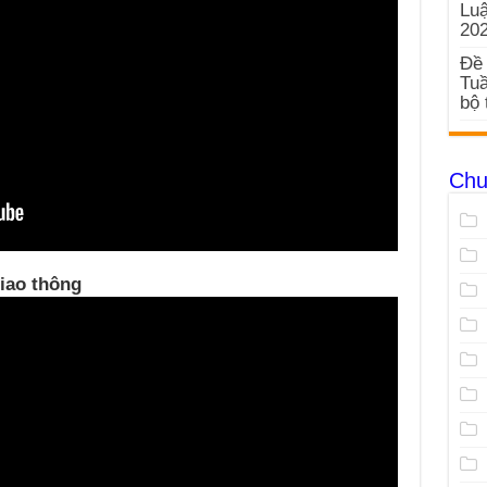
Luậ
20
Đề 
Tuầ
bộ 
Chu
giao thông