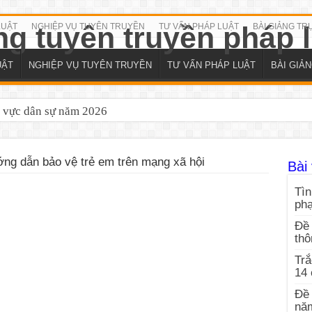
LUẬT
NGHIỆP VỤ TUYÊN TRUYỀN
TƯ VẤN PHÁP LUẬT
BÀI GIẢNG TR
UẬT
NGHIỆP VỤ TUYÊN TRUYỀN
TƯ VẤN PHÁP LUẬT
BÀI GIẢ
h vực dân sự năm 2026
ng dẫn bảo vệ trẻ em trên mạng xã hội
Bài 
Tìn
ph
Đề 
thô
Trắ
14
Đề 
nă