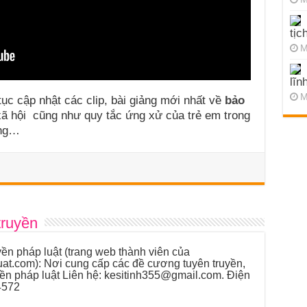
tịc
M
lĩn
M
ục cập nhật các clip, bài giảng mới nhất về
bảo
ã hội cũng như quy tắc ứng xử của trẻ em trong
ông…
truyền
ền pháp luật (trang web thành viên của
luat.com): Nơi cung cấp các đề cương tuyên truyền,
yền pháp luật Liên hệ: kesitinh355@gmail.com. Điện
4572