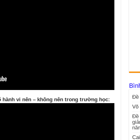
Bìn
Đề 
 hành vi nên – không nên trong trường học:
Võ 
Đề 
giả
nă
Cai