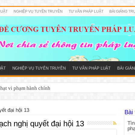
LUẬT
NGHIỆP VỤ TUYÊN TRUYỀN
TƯ VẤN PHÁP LUẬT
BÀI GIẢNG TR
UẬT
NGHIỆP VỤ TUYÊN TRUYỀN
TƯ VẤN PHÁP LUẬT
BÀI GIẢ
phạt vi phạm hành chính
yết đại hội 13
Bài 
ạch nghị quyết đại hội 13
Tìn
ph