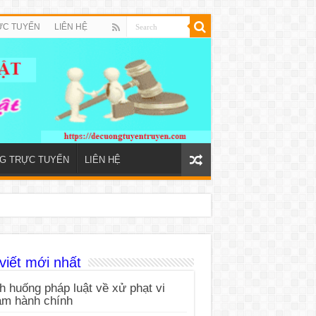
ỰC TUYẾN
LIÊN HỆ
NG TRỰC TUYẾN
LIÊN HỆ
viết mới nhất
h huống pháp luật về xử phạt vi
ạm hành chính