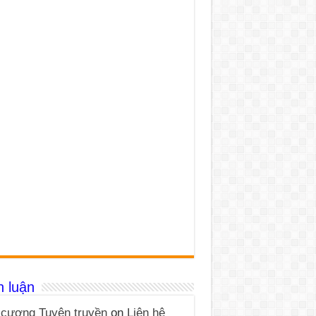
h luận
cương Tuyên truyền
on
Liên hệ