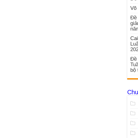
Võ 
Đề 
giả
nă
Cai
Luậ
20
Đề 
Tuầ
bộ 
Chu