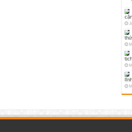
cận
J
thứ
M
tịc
M
lĩn
M