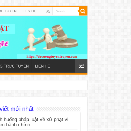
ỰC TUYẾN
LIÊN HỆ
NG TRỰC TUYẾN
LIÊN HỆ
viết mới nhất
h huống pháp luật về xử phạt vi
ạm hành chính