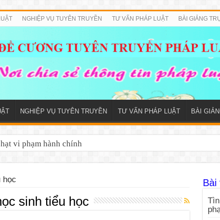
LUẬT
NGHIỆP VỤ TUYÊN TRUYỀN
TƯ VẤN PHÁP LUẬT
BÀI GIẢNG TR
UẬT
NGHIỆP VỤ TUYÊN TRUYỀN
TƯ VẤN PHÁP LUẬT
BÀI GIẢ
phạt vi phạm hành chính
u học
Bài 
ọc sinh tiểu học
Tìn
ph