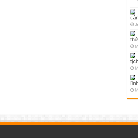
cận
J
thứ
M
tịc
M
lĩn
M