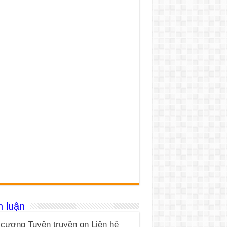
h luận
cương Tuyên truyền
on
Liên hệ