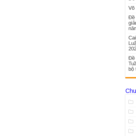
Võ 
Đề 
giả
nă
Cai
Luậ
20
Đề 
Tuầ
bộ 
Chu