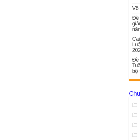
Võ 
Đề 
giả
nă
Cai
Luậ
20
Đề 
Tuầ
bộ 
Chu