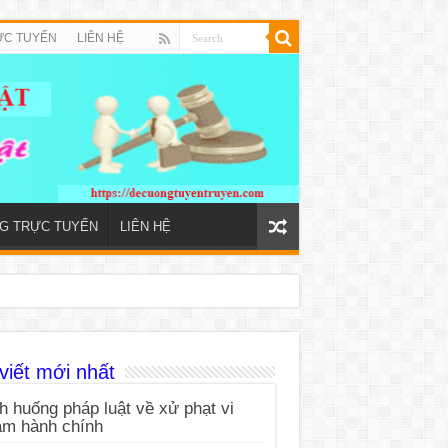
ỰC TUYẾN
LIÊN HỆ
NG TRỰC TUYẾN
LIÊN HỆ
viết mới nhất
h huống pháp luật về xử phạt vi
ạm hành chính