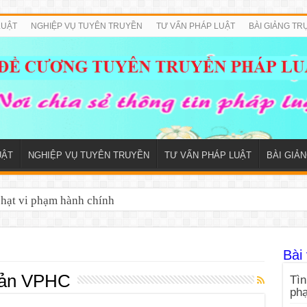
LUẬT
NGHIỆP VỤ TUYÊN TRUYỀN
TƯ VẤN PHÁP LUẬT
BÀI GIẢNG TR
UẬT
NGHIỆP VỤ TUYÊN TRUYỀN
TƯ VẤN PHÁP LUẬT
BÀI GIẢ
phạt vi phạm hành chính
Bài 
 bản VPHC
Tìn
ph