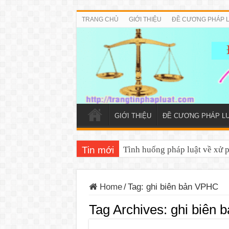
TRANG CHỦ
GIỚI THIỆU
ĐỀ CƯƠNG PHÁP 
GIỚI THIỆU
ĐỀ CƯƠNG PHÁP L
Tin mới
Tình huống pháp luật về xử 
Home
/
Tag:
ghi biên bản VPHC
Tag Archives:
ghi biên