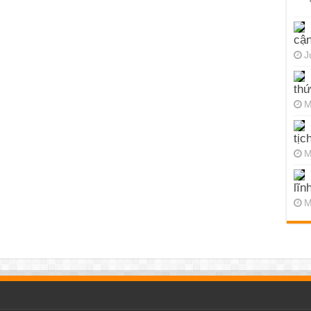
cận
J
thứ
M
tịc
M
lĩn
M