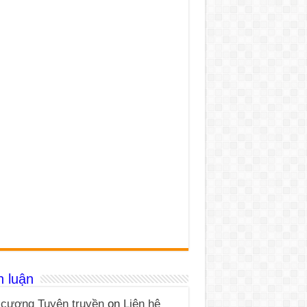
h luận
cương Tuyên truyền
on
Liên hệ