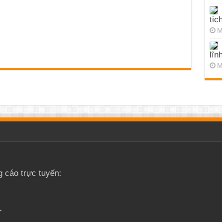
tịc
M
lĩn
M
g cáo trực tuyến:
1