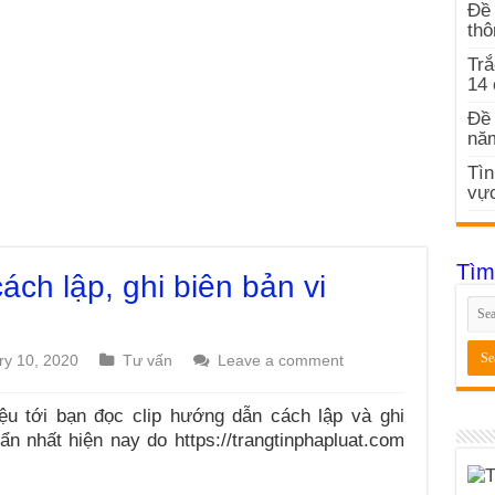
Đề 
thô
Trắ
14
Đề 
nă
Tìn
vực
Tìm
ách lập, ghi biên bản vi
ry 10, 2020
Tư vấn
Leave a comment
ệu tới bạn đọc clip hướng dẫn cách lập và ghi
n nhất hiện nay do https://trangtinphapluat.com