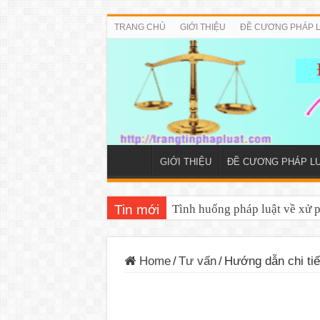
TRANG CHỦ
GIỚI THIỆU
ĐỀ CƯƠNG PHÁP 
GIỚI THIỆU
ĐỀ CƯƠNG PHÁP L
Tin mới
Tình huống pháp luật về xử 
Home
/
Tư vấn
/
Hướng dẫn chi tiế