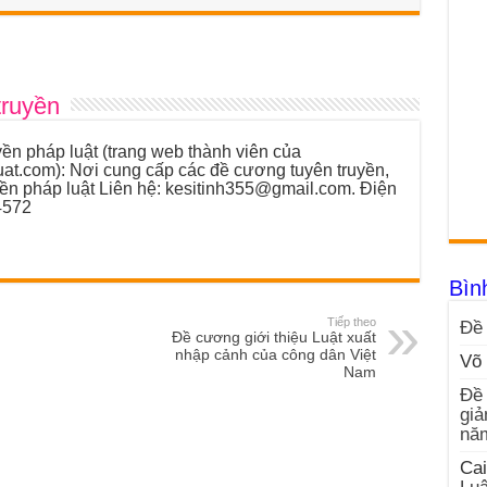
truyền
ền pháp luật (trang web thành viên của
luat.com): Nơi cung cấp các đề cương tuyên truyền,
yền pháp luật Liên hệ: kesitinh355@gmail.com. Điện
4572
Bìn
Tiếp theo
Đề 
Đề cương giới thiệu Luật xuất
nhập cảnh của công dân Việt
Võ 
Nam
Đề 
giả
nă
Cai