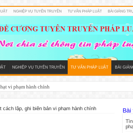
LUẬT
NGHIỆP VỤ TUYÊN TRUYỀN
TƯ VẤN PHÁP LUẬT
BÀI GIẢNG TR
UẬT
NGHIỆP VỤ TUYÊN TRUYỀN
TƯ VẤN PHÁP LUẬT
BÀI GIẢ
phạt vi phạm hành chính
t cách lập, ghi biên bản vi phạm hành chính
Bài 
Tìn
ph