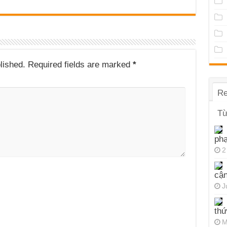
lished.
Required fields are marked
*
Re
Từ
ph
2
cận
J
thứ
M