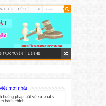
ỰC TUYẾN
LIÊN HỆ
NG TRỰC TUYẾN
LIÊN HỆ
viết mới nhất
h huống pháp luật về xử phạt vi
ạm hành chính