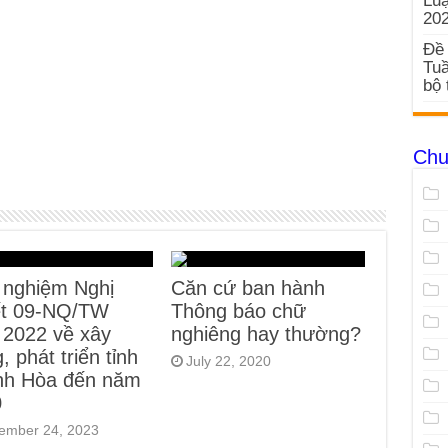
Luậ
20
Đề 
Tuầ
bộ 
Chu
 nghiệm Nghị
Căn cứ ban hành
ết 09-NQ/TW
Thông báo chữ
2022 về xây
nghiêng hay thường?
, phát triển tỉnh
July 22, 2020
nh Hòa đến năm
0
ember 24, 2023