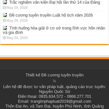
Trắc nghiệm văn kiện Đại hội lần thứ 14 của Đảng
May 29, 2026
Đề cương tuyên truyền Luật hộ tịch năm 2026
May 29, 2026
Tình huống hòa giải ở cơ sở trong lĩnh vực hôn nhân
và gia đình
May 24, 2026
Thiết kế
Đề cương tuyên truyền
Liên hệ để được tư vấn pháp luật, quảng cáo trực tuyến:
Nguyễn Quốc Sử
Điện thoại: 0935.634.572 - 0868.277.701
Email: trangtinphapluat2019@gmail.com
Thôn Đại An, xã Tam Đại, huyện Phú Ninh, tỉnh Quảng