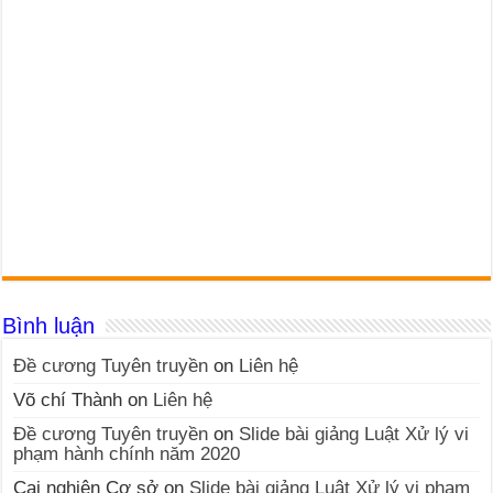
Bình luận
Đề cương Tuyên truyền
on
Liên hệ
Võ chí Thành
on
Liên hệ
Đề cương Tuyên truyền
on
Slide bài giảng Luật Xử lý vi
phạm hành chính năm 2020
Cai nghiện Cơ sở
on
Slide bài giảng Luật Xử lý vi phạm
hành chính năm 2020
Đề cương Tuyên truyền
on
Đáp án Tuần 3: cuộc thi tìm
hiểu lịch sử Đảng bộ tỉnh Quảng Nam trên Internet