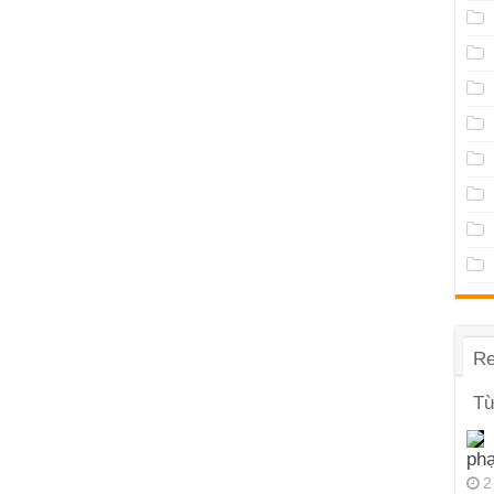
Re
Từ
ph
2