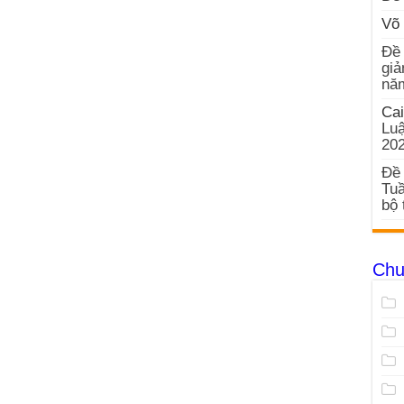
Võ 
Đề 
giả
nă
Cai
Luậ
20
Đề 
Tuầ
bộ 
Chu