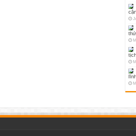
cận
J
thứ
M
tịc
M
lĩn
M