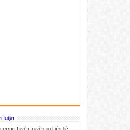
h luận
cương Tuyên truyền
on
Liên hệ