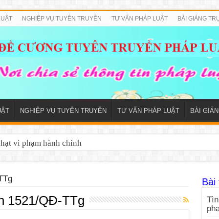
LUẬT
NGHIỆP VỤ TUYÊN TRUYỀN
TƯ VẤN PHÁP LUẬT
BÀI GIẢNG TR
UẬT
NGHIỆP VỤ TUYÊN TRUYỀN
TƯ VẤN PHÁP LUẬT
BÀI GIẢ
phạt vi phạm hành chính
iếp cận thông tin 2026
TTg
Bài 
nh 1521/QĐ-TTg
Tìn
ph