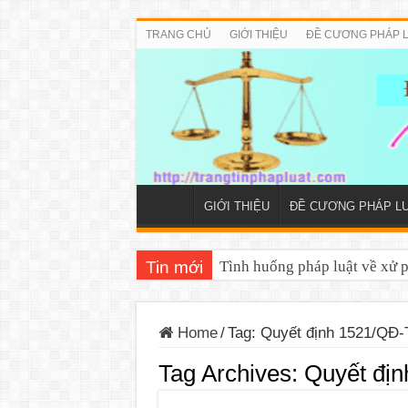
TRANG CHỦ
GIỚI THIỆU
ĐỀ CƯƠNG PHÁP 
GIỚI THIỆU
ĐỀ CƯƠNG PHÁP L
Tin mới
Tình huống pháp luật về xử 
Đề cương tuyên truyền Luật T
Home
/
Tag:
Quyết định 1521/QĐ-
Tag Archives:
Quyết đị