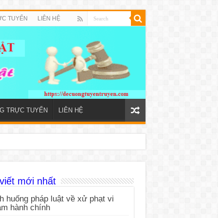
ỰC TUYẾN
LIÊN HỆ
NG TRỰC TUYẾN
LIÊN HỆ
viết mới nhất
h huống pháp luật về xử phạt vi
ạm hành chính