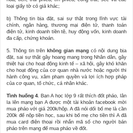
loại giấy tờ có giá khác;
b) Thông tin bịa đặt, sai sự thật trong lĩnh vực tài
chính, ngân hàng, thương mại điện tử, thanh toán
điện tử, kinh doanh tiền tệ, huy động vốn, kinh doanh
đa cấp, chứng khoán.
5. Thông tin trên
không gian mạng
có nội dung bịa
đặt, sai sự thật gây hoang mang trong Nhân dân, gây
thiệt hại cho hoạt động kinh tế – xã hội, gây khó khăn
cho hoạt động của cơ quan nhà nước hoặc người thi
hành công vụ, xâm phạm quyền và lợi ích hợp pháp
của cơ quan, tổ chức, cá nhân khác.
Tình huống 4
. Bạn A học lớp 9 rất thích đốt pháo, lân
la lên mạng bạn A được một tài khoản facebook mời
mua pháo với giá 200k/hộp. A đã nói dối bố mẹ là cần
200k để nộp tiền học, sau khi bố mẹ cho tiền thì A đã
mua card điện thoại rồi nhắn mã số cho người bán
pháo trên mạng để mua pháo về đốt.