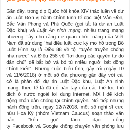
Gần đây, trong dịp Quốc hội khóa XIV thảo luận về dự
án Luật Đơn vị hành chính-kinh tế đặc biệt Vân Đồn,
Bắc Vân Phong và Phú Quốc (gọi tắt là dự án Luật
Đặc khu) và
Luật An ninh mạng
, nhiều trang mạng
phương Tây cho rằng cơ quan chức năng của Việt
Nam đã sử dụng “hai điều luật cực kỳ mơ hồ trong Bộ
Luật Hình sự là Điều 88 về tội “tuyên truyền chống
nhà nước” và Điều 258 về “lợi dụng các quyền tự do
dân chủ” để bắt bớ và bỏ tù nhiều người bất đồng
chính kiến”. Những cuộc biểu tình, gây rối (ngày 10
và 11/6/2018) ở một số địa phương gần đây với cái
cớ là phản đối dự án Luật Đặc khu, Luật An ninh
mạng, thực tế là đã có bàn tay của các thế lực thù
địch ở nước ngoài lợi dụng internet, MXH để kích
động nhân dân chống lại chính quyền. Nối tiếp những
hành động trên, ngày 12/7/2018, một số nghị sĩ cực
hữu Hoa Kỳ (nhóm Vietnam Caucus) soạn thảo văn
bản, “kêu gọi” lãnh đạo công
ty Facebook và Google không chuyển văn phòng lưu