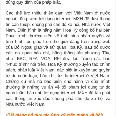
đúng quy định của pháp luật.
Các thế lực thiếu thiện cảm với Việt Nam ở nước
ngoài cũng sớm lợi dụng internet, MXH để đưa thông
tin can thiệp, chống phá chế độ xã hội, Nhà nước Việt
Nam. Điển hình là hằng năm Hoa Kỳ công bố hai bản
Phúc trình thường niên về tình hình nhân quyền và
tình hình tôn giáo trên thế giới đăng trên trang web
của Bộ Ngoại giao và sứ quán Hoa Kỳ, sau đó được
các cơ quan báo chí, hãng thông tấn phương Tây,
như: BBC, RFA, VOA, RFI đưa lại. Trong các bản
“Phúc trình” nói trên, Hoa Kỳ thường xuyên tạc chính
sách, pháp luật Việt Nam, đặc biệt là xuyên tạc quyền
tự do ngôn luận, báo chí, tự do internet ở Việt Nam.
Chứng cứ mà họ bao biện cho hành vi của mình
thường là những vụ án về tội phạm lợi dụng tự do
ngôn luận, báo chí, lợi dụng internet, MXH để tán phát
các thông tin xấu độc chống phá chế độ xã hội và
Nhà nước Việt Nam.
(
Bài giảng bộ quy tắc ứng xử trên mạng xã hội
)