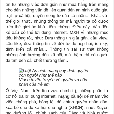
tin từ những việc đơn giản như mua hàng trên mạng
cho đến những vấn đề liên quan đến an ninh quốc gia,
trật tự xã hội, quyền riêng tư của cá nhân… Khác với
thế giới thực, những thông tin mà người ta có được
trên thế giới ảo khó kiểm chứng. Điều này, dẫn đến
kẻ xấu có thể lợi dụng internet, MXH vì những mục
tiêu không tốt, như: Đưa thông tin giật gân, câu view,
câu like; đưa thông tin về đời tư do hẹp hòi, ích kỷ,
định kiến cá nhân… Thông tin sai sự thật không
những ảnh hưởng đến xã hội, mà thậm chí có người
đã tìm đến cái chết thương tâm…
Video tuyên truyền về quyền và bổn
phận của trẻ em
Ở Việt Nam, trên lĩnh vực chính trị, những phần tử
cơ hội đã lợi dụng internet,
mạng xã hộ
i để nhằm vào
việc chống phá, hòng lật đổ chính quyền nhân dân,
xóa bỏ chế độ xã hội chủ nghĩa (XHCN), như: Xuyên
tạc đường lối, chính sách của Đảng và Nhà nước;