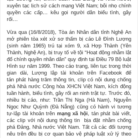
xuyên tạc lịch sử cách mạng Việt Nam; bôi nhọ chính
quyền các cấp… kêu gọi người dân biểu tình, gây
rối…
Vừa qua (16/8/2018), Tòa án Nhân dân tỉnh Nghệ An
mở phiên tòa xét xử sơ thẩm bị cáo Lê Đình Lượng
(sinh năm 1965) trú tại xóm 9, xã Hợp Thành (Yên
Thành, Nghệ An), bị truy tố về tội “Hoạt động nhằm lật
đổ chính quyền nhân dân” quy định tại Điều 79 Bộ luật
Hình sự năm 1999. Theo cáo trạng, liên tục trong thời
gian dài, Lượng lập tài khoản trên Facebook để
tán phát hàng trăm thông tin, clip có nội dung chống
phá Nhà nước Cộng hòa XHCN Việt Nam, kích động
tuần hành, biểu tình, gây rối an ninh trật tự. Trước đó,
nhiều bị cáo, như: Trần Thị Nga (Hà Nam), Nguyễn
Ngọc Như Quỳnh (Đà Nẵng) cũng có hành vi tương
tự-lập tài khoản trên
mạng xã hội
, tán phát bài viết,
các clip với nội dung thông tin bịa đặt nhằm chống
phá Đảng, Nhà nước Việt Nam. Tất cả các đối tượng
nêu trên đều bị cơ quan bảo vệ pháp luật xử lý theo