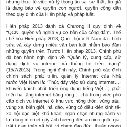
nhưng thực tế việc xử lý thông tin sai sự thật, tin giả
là đang bảo vệ quyền con người, quyền công dân
theo quy định của Hiến pháp và pháp luật.
Hiến pháp 2013 dành cả Chương II quy định về
“QCN, quyền và nghĩa vụ cơ bản của công dân”. Thể
chế hóa Hiến pháp 2013, Quốc hội Việt Nam đã chỉnh
sửa và xây dựng nhiều văn bản luật nhằm bảo đảm
những quyền trên. Trước Hiến pháp 2013, Chính phủ
đã ban hành nghị định về “Quản lý, cung cấp, sử
dụng dịch vụ internet và thông tin trên mạng”
(15/7/2013). Trong nghị định này, Chính phủ xác định
chính sách phát triển, quản lý internet của Nhà
nước Việt Nam là: “Thúc đẩy việc sử dụng internet…;
khuyến khích phát triển ứng dụng tiếng Việt…; phát
triển hạ tầng internet băng rộng… chú trọng việc phổ
cập dịch vụ internet ở khu vực nông thôn, vùng sâu,
vùng xa, biên giới, hải đảo, vùng có điều kiện kinh tế-
xã hội đặc biệt khó khăn; ngăn chặn những hành vi
lợi dụng internet gây ảnh hưởng đến an ninh quốc gia,
trật tự an toàn xã hội, vi phạm đạo đức, thuần phong