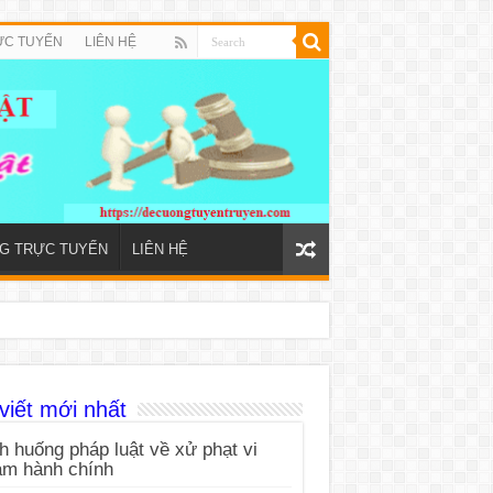
ỰC TUYẾN
LIÊN HỆ
NG TRỰC TUYẾN
LIÊN HỆ
viết mới nhất
h huống pháp luật về xử phạt vi
ạm hành chính