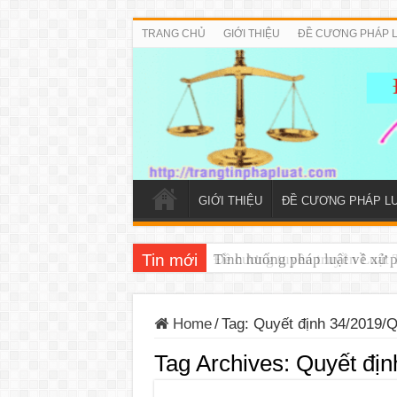
TRANG CHỦ
GIỚI THIỆU
ĐỀ CƯƠNG PHÁP 
GIỚI THIỆU
ĐỀ CƯƠNG PHÁP L
Tin mới
Đề cương tuyên truyền Luật T
Home
/
Tag:
Quyết định 34/2019/
Tag Archives:
Quyết đị