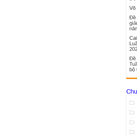
Võ 
Đề 
giả
nă
Cai
Luậ
20
Đề 
Tuầ
bộ 
Chu