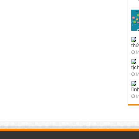
thứ
M
tịc
M
lĩn
M