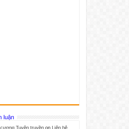
h luận
cương Tuyên truyền
on
Liên hệ