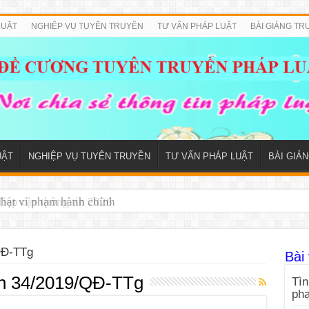
LUẬT
NGHIỆP VỤ TUYÊN TRUYỀN
TƯ VẤN PHÁP LUẬT
BÀI GIẢNG TR
UẬT
NGHIỆP VỤ TUYÊN TRUYỀN
TƯ VẤN PHÁP LUẬT
BÀI GIẢ
iếp cận thông tin 2026
QĐ-TTg
Bài 
nh 34/2019/QĐ-TTg
Tìn
ph