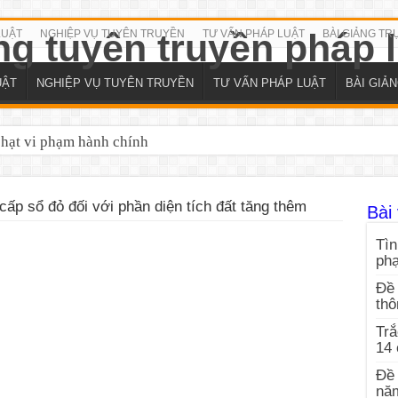
LUẬT
NGHIỆP VỤ TUYÊN TRUYỀN
TƯ VẤN PHÁP LUẬT
BÀI GIẢNG TR
UẬT
NGHIỆP VỤ TUYÊN TRUYỀN
TƯ VẤN PHÁP LUẬT
BÀI GIẢ
phạt vi phạm hành chính
ấp sổ đỏ đối với phần diện tích đất tăng thêm
Bài 
Tìn
ph
Đề 
thô
Trắ
14
Đề 
nă