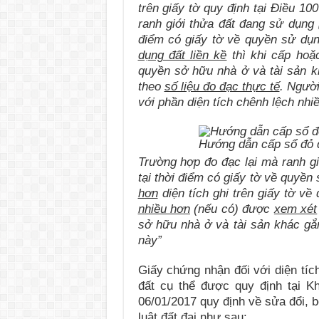
trên giấy tờ quy định tại Điều 1
ranh giới thửa đất đang sử dụng
điểm có giấy tờ về quyền sử dụ
dụng đất liền kề
thì khi cấp hoặ
quyền sở hữu nhà ở và tài sản kh
theo
số liệu đo đạc thực tế
. Người
với phần diện tích chênh lệch nhi
Hướng dẫn cấp sổ đỏ đ
Trường hợp đo đạc lại mà ranh giớ
tại thời điểm có giấy tờ về quyền
hơn
diện tích ghi trên giấy tờ về
nhiều hơn
(nếu có) được
xem xét
sở hữu nhà ở và tài sản khác gắn
này”
Giấy chứng nhận đối với diện tíc
đất cụ thể được quy định tại 
06/01/2017 quy định về sửa đổi, bổ
luật đất đai như sau: