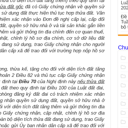
hưa có diện tích đất tăng thêm) theo quy định tại
Luậ
hửa đất gốc
đã có Giấy chứng nhận về quyền sử
20
sử dụng đất thực hiện thủ tục hợp thửa đất. Văn
Đề 
hiệm xác nhận vào Đơn đề nghị cấp lại, cấp đổi
Tuầ
t, quyền sở hữu nhà ở và tài sản khác gắn liền
bộ 
 thêm và gửi thông tin địa chính đến cơ quan thuế,
hật, chỉnh lý hồ sơ địa chính, cơ sở dữ liệu đất
ất đang sử dụng, trao Giấy chứng nhận cho người
Chu
ân cấp xã để trao đối với trường hợp nộp hồ sơ
ng, thừa kế, tặng cho đối với diện tích đất tăng
khoản 2 Điều 82 và thủ tục cấp Giấy chứng nhận
 định tại
Điều 70
của Nghị định này
nếu thửa đất
ất theo quy định tại Điều 100 của Luật đất đai,
phòng đăng ký đất đai có trách nhiệm xác nhận
g nhận quyền sử dụng đất, quyền sở hữu nhà ở
ối với diện tích đất tăng thêm và gửi thông tin địa
p Giấy chứng nhận, cập nhật, chỉnh lý hồ sơ địa
oàn bộ diện tích thửa đất đang sử dụng, trao Giấy
oặc gửi Ủy ban nhân dân cấp xã để trao đối với