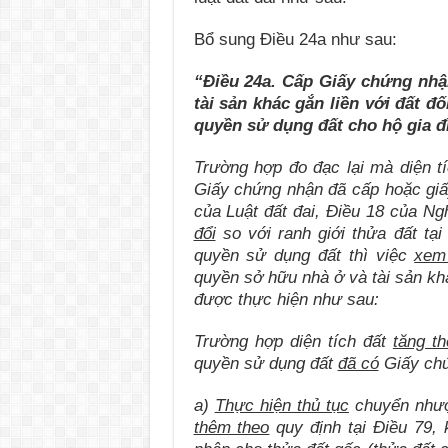
Bổ sung Điều 24a như sau:
“Điều 24a. Cấp Giấy chứng nhậ
tài sản khác gắn liền với đất đố
quyền sử dụng đất cho hộ gia đ
Trường hợp đo đạc lại mà diện t
Giấy chứng nhận đã cấp hoặc giấy
của Luật đất đai, Điều 18 của Ng
đổi
so với ranh giớ
i thửa đất tạ
quyền sử dụng đất thì việc
xem
quyền sở hữu nhà ở và tài sản khác
được thực hiện như sau:
Trường hợp diện tích đất
tăng t
quyền sử dụng đất
đã có
Giấy chứ
a)
Thực hiện thủ tục
chuyển nhượ
thêm theo
quy định tại Điều 79,