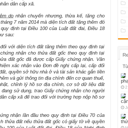
nhân dân cấp xã.
hêm do
nhận chuyển nhượng, thừa kế, tặng cho
tháng 7 năm 2014 mà diện tích đất tặng thêm đó
uy định tại Điều 100 của Luật đất đai, Điều 18
hư sau:
đối với diện tích đất tăng thêm theo quy định tại
 chứng nhận cho thửa đất gốc theo quy định tại
Re
thửa đất gốc đã được cấp Giấy chứng nhận. Văn
hiệm xác nhận vào Đơn đề nghị cấp lại, cấp đổi
Từ
t, quyền sở hữu nhà ở và tài sản khác gắn liền
 thêm và gửi thông tin địa chính đến cơ quan thuế,
ph
hật, chỉnh lý hồ sơ địa chính, cơ sở dữ liệu đất
2
ất đang sử dụng, trao Giấy chứng nhận cho người
ân cấp xã để trao đối với trường hợp nộp hồ sơ
cận
J
ứng nhận lần đầu theo quy định tại Điều 70 của
ch thửa đất nếu thửa đất gốc có giấy tờ về quyền
thứ
ều 100 của Luật đất đai, Điều 18 của Nghị định
M