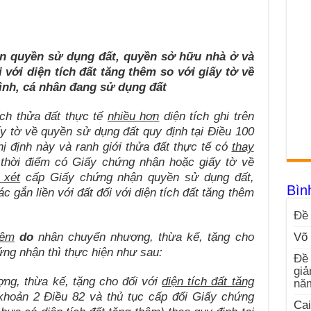
n quyền sử dụng đất, quyền sở hữu nhà ở và
i với diện tích đất tăng thêm so với giấy tờ về
ình, cá nhân đang sử dụng đất
ích thửa đất thực tế
nhiều h
ơ
n
diện tích ghi trên
 tờ về quyền sử dụng đất quy định tại Điều 100
hị định này và ranh giới thửa đất thực tế có
thay
i thời điểm có Giấy chứng nhận hoặc giấy tờ về
 xét
cấp Giấy chứng nhận quyền sử dụng đất,
Bìn
 gắn liền với đất đối với diện tích đất tăng thêm
Đề 
hêm
do
nhận chuyển nhượng, thừa kế, tặng cho
Võ 
ng nhận thì thực hiện như sau:
Đề 
giả
ng, thừa kế, tặng cho đối với
diện tích đất tăng
nă
 khoản 2 Điều 82 và thủ tục cấp đổi Giấy chứng
Cai