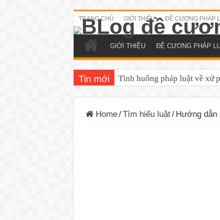
TRANG CHỦ
GIỚI THIỆU
ĐỀ CƯƠNG PHÁP 
GIỚI THIỆU
ĐỀ CƯƠNG PHÁP L
Tin mới
Tình huống pháp luật về xử 
Home
/
Tìm hiểu luật
/
Hướng dẫn c