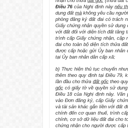
nhận cho thửa
đất gốc
(thửa đất c
Điều 76
của Nghị định này
nếu t
dụng đất
mà
không yêu cầu người 
phòng đăng ký đất đai có trách n
Giấy chứng nhận quyền sử dụng đấ
với đất đối với diện tích đất tăng
trình cấp Giấy chứng nhận, cập n
đai cho toàn bộ diện tích thửa đ
được cấp hoặc gửi Ủy ban nhân d
tại Ủy ban nhân dân cấp xã;
b) Thực hiện thủ tục chuyển nhượ
thêm theo quy định tại Điều 79, 
lần đầu cho thửa
đất gốc
theo quy
gốc
có giấy tờ về quyền sử dụng đ
Điều 18 của Nghị định này. Văn 
vào Đơn đăng ký, cấp Giấy chứn
và tài sản khác gắn liền với đất đ
chính đến cơ quan thuế, trình cấ
chính, cơ sở dữ liệu đất đai cho t
chứng nhận cho người được cấp h