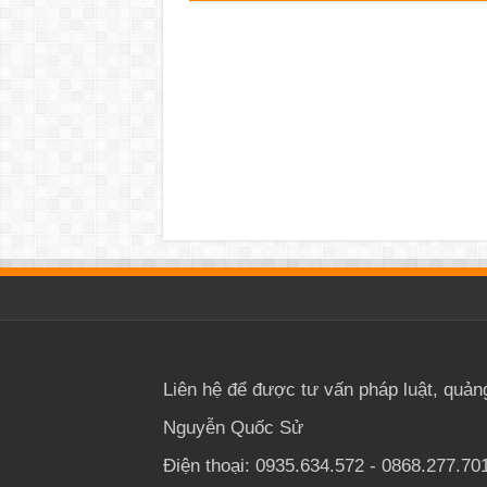
Liên hệ để được tư vấn pháp luật, quản
Nguyễn Quốc Sử
Điện thoại: 0935.634.572 - 0868.277.70