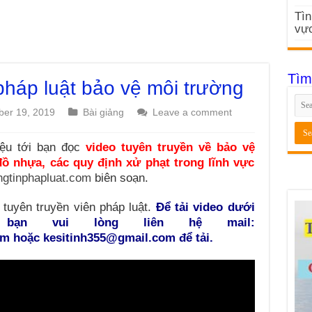
Tìn
vực
Tìm
pháp luật bảo vệ môi trường
er 19, 2019
Bài giảng
Leave a comment
iệu tới bạn đọc
video tuyên truyền về bảo vệ
ồ nhựa, các quy định xử phạt trong lĩnh vực
angtinphapluat.com
biên soạn.
 tuyên truyền viên pháp luật.
Để tải video dưới
c bạn vui lòng liên hệ mail:
m hoặc kesitinh355@gmail.com để tải.