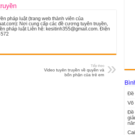
truyền
ền pháp luật (trang web thành viên của
luat.com): Nơi cung cấp các đề cương tuyên truyền,
yền pháp luật Liên hệ: kesitinh355@gmail.com. Điện
4572
Tiếp theo
Video tuyên truyền về quyền và
bổn phận của trẻ em
Bìn
Đề 
Võ 
Đề 
giả
nă
Cai