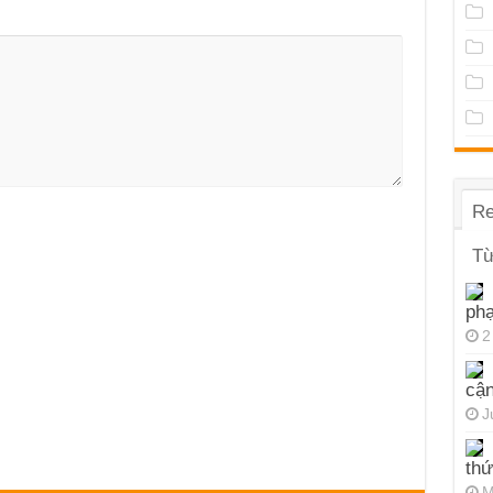
Re
Từ
ph
2
cận
J
thứ
M