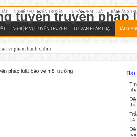
LUẬT
NGHIỆP VỤ TUYÊN TRUYỀN
TƯ VẤN PHÁP LUẬT
BÀI GIẢNG TR
UẬT
NGHIỆP VỤ TUYÊN TRUYỀN
TƯ VẤN PHÁP LUẬT
BÀI GIẢ
phạt vi phạm hành chính
yền pháp luật bảo vệ môi trường
Bài 
Tìn
ph
Đề 
thô
Trắ
14
Đề 
nă