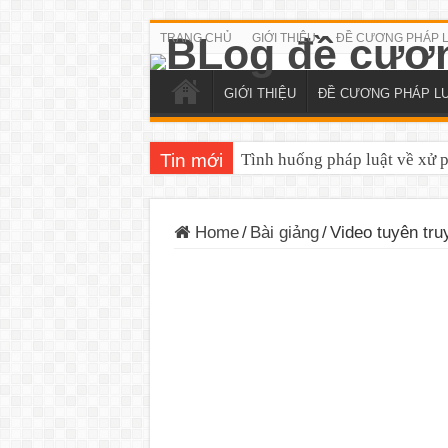
TRANG CHỦ
GIỚI THIỆU
ĐỀ CƯƠNG PHÁP 
GIỚI THIỆU
ĐỀ CƯƠNG PHÁP L
Tin mới
Tình huống pháp luật về xử 
Home
/
Bài giảng
/
Video tuyên tru