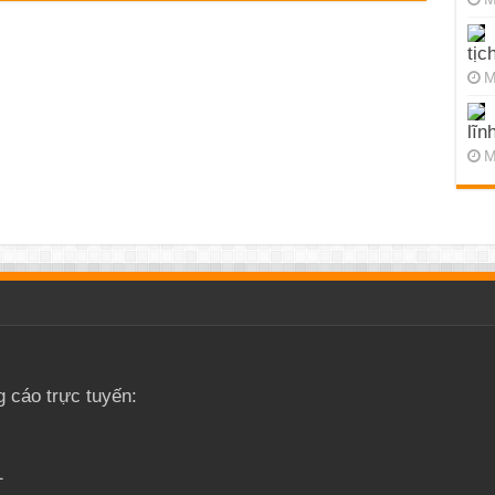
tịc
M
lĩn
M
g cáo trực tuyến:
1