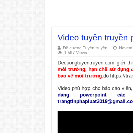
Video tuyên truyền 
Đề cương Tuyên truyền
Novemb
1,597 Views
Decuongtuyentruyen.com giới th
môi trường, hạn chế sử dụng đ
bảo vệ môi trường.
do
https://tr
Video phù hợp cho báo cáo viên,
dạng powerpoint cá
trangtinphapluat2019@gmail.co