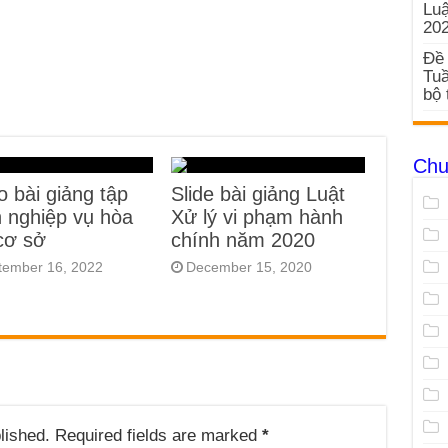
Luậ
20
Đề 
Tuầ
bộ 
Chu
o bài giảng tập
Slide bài giảng Luật
 nghiệp vụ hòa
Xử lý vi phạm hành
 cơ sở
chính năm 2020
tember 16, 2022
December 15, 2020
lished.
Required fields are marked
*