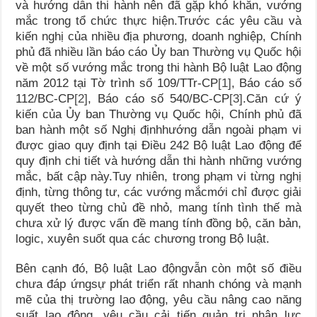
và hướng dẫn thi hành nên đã gặp khó khăn, vướng
mắc trong tổ chức thực hiện.Trước các yêu cầu và
kiến nghị của nhiều địa phương, doanh nghiệp, Chính
phủ đã nhiều lần báo cáo Ủy ban Thường vụ Quốc hội
về một số vướng mắc trong thi hành Bộ luật Lao động
năm 2012 tại Tờ trình số 109/TTr-CP
[1]
, Báo cáo số
112/BC-CP
[2]
, Báo cáo số 540/BC-CP
[3]
.Căn cứ ý
kiến của Ủy ban Thường vụ Quốc hội, Chính phủ đã
ban hành một số Nghị địnhhướng dẫn ngoài phạm vi
được giao quy định tại Điều 242 Bộ luật Lao động để
quy định chi tiết và hướng dẫn thi hành những vướng
mắc, bất cập này.Tuy nhiên, trong phạm vi từng nghị
định, từng thông tư, các vướng mắcmới chỉ được giải
quyết theo từng chủ đề nhỏ, mang tính tình thế mà
chưa xử lý được vấn đề mang tính đồng bộ, căn bản,
logic, xuyên suốt qua các chương trong Bộ luật.
Bên cạnh đó, Bộ luật Lao độngvẫn còn một số điều
chưa đáp ứngsự phát triển rất nhanh chóng và mạnh
mẽ của thị trường lao động, yêu cầu nâng cao năng
suất lao động, yêu cầu cải tiến quản trị nhân lực