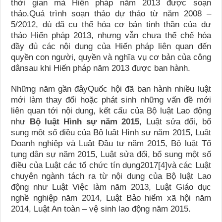
thời gian mà Hiến pháp năm 2013 được soạn
thảo.Quá trình soạn thảo dự thảo từ năm 2008 –
5/2012, dù đã cụ thể hóa cơ bản tinh thần của dự
thảo Hiến pháp 2013, nhưng vẫn chưa thể chế hóa
đầy đủ các nội dung của Hiến pháp liên quan đến
quyền con người, quyền và nghĩa vụ cơ bản của công
dânsau khi Hiến pháp năm 2013 được ban hành.
Những năm gần đâyQuốc hội đã ban hành nhiều luật
mới làm thay đổi hoặc phát sinh những vấn đề mới
liên quan tới nội dung, kết cấu của Bộ luật Lao động
như
Bộ luật Hình sự năm 2015
, Luật sửa đổi, bổ
sung một số điều của Bộ luật Hình sự năm 2015, Luật
Doanh nghiệp và Luật Đầu tư năm 2015, Bộ luật Tố
tụng dân sự năm 2015, Luật sửa đổi, bổ sung một số
điều của Luật các tổ chức tín dụng2017
[4]
và các Luật
chuyên ngành tách ra từ nội dung của Bộ luật Lao
động như Luật Việc làm năm 2013, Luật Giáo dục
nghề nghiệp năm 2014, Luật Bảo hiểm xã hội năm
2014, Luật An toàn – vệ sinh lao động năm 2015.