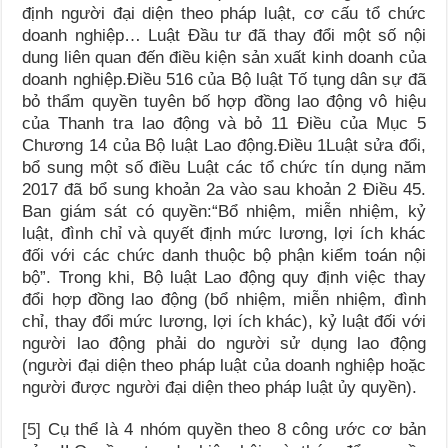
định người đại diện theo pháp luật, cơ cấu tổ chức
doanh nghiệp… Luật Đầu tư đã thay đổi một số nội
dung liên quan đến điều kiện sản xuất kinh doanh của
doanh nghiệp.Điều 516 của Bộ luật Tố tụng dân sự đã
bỏ thẩm quyền tuyên bố hợp đồng lao động vô hiệu
của Thanh tra lao động và bỏ 11 Điều của Mục 5
Chương 14 của Bộ luật Lao động.Điều 1Luật sửa đổi,
bổ sung một số điều Luật các tổ chức tín dụng năm
2017 đã bổ sung khoản 2a vào sau khoản 2 Điều 45.
Ban giám sát có quyền:“Bổ nhiệm, miễn nhiệm, kỷ
luật, đình chỉ và quyết định mức lương, lợi ích khác
đối với các chức danh thuộc bộ phận kiểm toán nội
bộ”. Trong khi, Bộ luật Lao động quy định việc thay
đổi hợp đồng lao động (bổ nhiệm, miễn nhiệm, đình
chỉ, thay đổi mức lương, lợi ích khác), kỷ luật đối với
người lao động phải do người sử dụng lao động
(người đại diện theo pháp luật của doanh nghiệp hoặc
người được người đại diện theo pháp luật ủy quyền).
[5]
Cụ thể là 4 nhóm quyền theo 8 công ước cơ bản