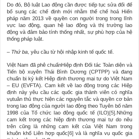
Do đó, Bộ luật Lao động cần được tiếp tục sửa đổi để
bổ sung các chế định mới nhằm thể chế hoá Hiến
pháp năm 2013 về quyền con người trong trong lĩnh
vực lao động, quan hệ lao động và thị trường lao
động và đảm bảo tính thống nhất, sự phù hợp của hệ
thống pháp luật.
– Thứ ba
, yêu cầu từ hội nhập kinh tế quốc tế.
Việt Nam đã phê chuẩnHiệp định Đối tác Toàn diện và
Tiến bộ xuyên Thái Bình Dương (CPTPP) và đang
chuẩn bị ký kết Hiệp định thương mại tự do Việt Nam
– EU (EVFTA). Cam kết về lao động trong các Hiệp
định này yêu cầu các quốc gia thành viên có nghĩa
vụtuân thủ thực hiện các nguyên tắc và quyền cơ bản
trong lao động của người lao động theo Tuyên bố năm
1998 của Tổ chức lao động quốc tế (ILO)
[5]
.Những
cam kết trong các hiệp định thương mại tự do nêu
trên cũng là những cam kết của Việt Nam trong
khuôn khổ Liên hợp quốc
[6]
và là nghĩa vụ quốc gia