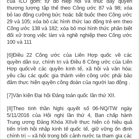
của ILO gồm: tự do hiệp hội và thúc đẩy quyền
thương lượng tập thể theo Công ước 87 và 98; xóa
bỏ lao động cưỡng bức hoặc bắt buộc theo Công ước
29 và 105; xóa bỏ các hình thức lao động trẻ em theo
Công ước 138 và 182; xóa bỏ mọi hình thức phân biệt
đối xử trong việc làm và nghề nghiệp theo Công ước
100 và 111
[6]
Điều 22 Công ước của Liên Hợp quốc về các
quyền dân sự, chính trị và Điều 8 Công ước của Liên
Hợp quốcvề các quyền kinh tế, xã hội và văn hóa:
yêu cầu các quốc gia thành viên công ước phải bảo
đảm thực hiện quyền công đoàn của người lao động .
[7]
Văn kiện Đại hội Đảng toàn quốc lần thứ XII.
[8]
Theo tinh thần Nghị quyết số 06-NQ/TW ngày
5/11/2016 của Hội nghị lần thứ 4, Ban chấp hành
Trung ương Đảng Khóa XIIvề thực hiện có hiệu quả
tiến trình hội nhập kinh tế quốc tế, giữ vững ổn định
chính trị – xã hội trong bối cảnh nước ta tham gia các