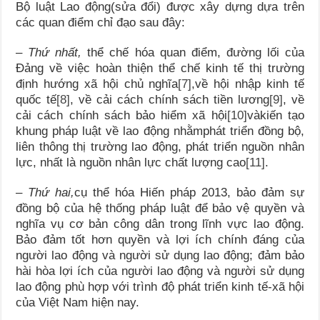
Bộ luật Lao động(sửa đổi) được xây dựng dựa trên
các quan điểm chỉ đạo sau đây:
–
Thứ nhất,
thể chế hóa quan điểm, đường lối của
Đảng về việc hoàn thiện thể chế kinh tế thị trường
định hướng xã hội chủ nghĩa
[7]
,về hội nhập kinh tế
quốc tế
[8]
, về cải cách chính sách tiền lương
[9]
, về
cải cách chính sách bảo hiểm xã hội
[10]
vàkiến tạo
khung pháp luật về lao động nhằmphát triển đồng bộ,
liên thông thị trường lao động, phát triển nguồn nhân
lực, nhất là nguồn nhân lực chất lượng cao
[11]
.
–
Thứ hai,
cụ thể hóa Hiến pháp 2013, bảo đảm sự
đồng bộ của hệ thống pháp luật để bảo vệ quyền và
nghĩa vụ cơ bản công dân trong lĩnh vực lao động.
Bảo đảm tốt hơn quyền và lợi ích chính đáng của
người lao động và người sử dụng lao động; đảm bảo
hài hòa lợi ích của người lao động và người sử dụng
lao động phù hợp với trình độ phát triển kinh tế-xã hội
của Việt Nam hiện nay.