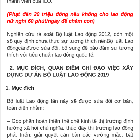
thành viên của ILO.
(Phạt đến 20 triệu đồng nếu không cho lao động
nữ nghỉ 60 phút/ngày để chăm con
)
Nghiên cứu rà soát Bộ luật Lao động 2012, còn một
số quy định chưa thực sự tương thích nênBộ luật Lao
độngcầnđược sửa đổi, bổ sung để bảo đảm sự tương
thích với tiêu chuẩn lao động quốc tế.
2. MỤC ĐÍCH, QUAN ĐIỂM CHỈ ĐẠO VIỆC XÂY
DỰNG DỰ ÁN BỘ LUẬT LAO ĐỘNG 2019
Mục đích
Bộ luật Lao động lần này sẽ được sửa đổi cơ bản,
toàn diện nhằm:
– Góp phần hoàn thiện thể chế kinh tế thị trường định
hướng xã hội chủ nghĩa, thúc đẩy thị trường lao động
phát triển; giải quyết căn bản các vướng mắc, bất