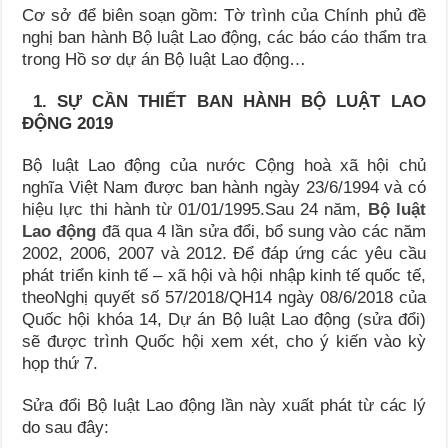
Cơ sở để biên soạn gồm: Tờ trình của Chính phủ đề
nghị ban hành Bộ luật Lao động, các báo cáo thẩm tra
trong Hồ sơ dự án Bộ luật Lao động…
1. SỰ CẦN THIẾT BAN HÀNH BỘ LUẬT LAO
ĐỘNG 2019
Bộ luật Lao động của nước Cộng hoà xã hội chủ
nghĩa Việt Nam được ban hành ngày 23/6/1994 và có
hiệu lực thi hành từ 01/01/1995.Sau 24 năm,
Bộ luật
Lao động
đã qua 4 lần sửa đổi, bổ sung vào các năm
2002, 2006, 2007 và 2012. Để đáp ứng các yêu cầu
phát triển kinh tế – xã hội và hội nhập kinh tế quốc tế,
theoNghị quyết số 57/2018/QH14 ngày 08/6/2018 của
Quốc hội khóa 14, Dự án Bộ luật Lao động (sửa đổi)
sẽ được trình Quốc hội xem xét, cho ý kiến vào kỳ
họp thứ 7.
Sửa đổi Bộ luật Lao động lần này xuất phát từ các lý
do sau đây: