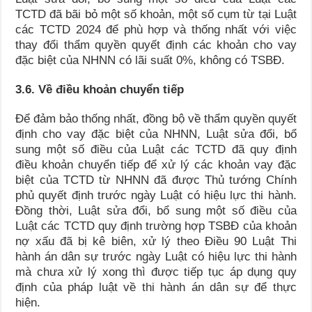
TCTD đã bãi bỏ một số khoản, một số cụm từ tại Luật
các TCTD 2024 để phù hợp và thống nhất với việc
thay đổi thẩm quyền quyết định các khoản cho vay
đặc biệt của NHNN có lãi suất 0%, không có TSBĐ.
3.6. Về điều khoản chuyển tiếp
Để đảm bảo thống nhất, đồng bộ về thẩm quyền quyết
định cho vay đặc biệt của NHNN, Luật sửa đổi, bổ
sung một số điều của Luật các TCTD đã quy định
điều khoản chuyển tiếp để xử lý các khoản vay đặc
biệt của TCTD từ NHNN đã được Thủ tướng Chính
phủ quyết định trước ngày Luật có hiệu lực thi hành.
Đồng thời, Luật sửa đổi, bổ sung một số điều của
Luật các TCTD quy định trường hợp TSBĐ của khoản
nợ xấu đã bị kê biên, xử lý theo Điều 90 Luật Thi
hành án dân sự trước ngày Luật có hiệu lực thi hành
mà chưa xử lý xong thì được tiếp tục áp dụng quy
định của pháp luật về thi hành án dân sự để thực
hiện.