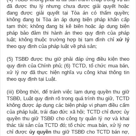
đã được thụ lý nhưng chưa được giải quyết hoặc
đang được giải quyết tại Tòa án có thẩm quyền;
không đang bị Tòa án áp dụng biện pháp khẩn cấp
tạm thời; không đang bị kê biên hoặc áp dụng biện
pháp bảo đảm thi hành án theo quy định của pháp
luật; không thuộc trường hợp bị tạm đình chỉ
xử lý
theo quy định của pháp luật về phá sản;
(5) TSBĐ được thu giữ phải đáp ứng điều kiện theo
quy định của Chính phủ; (6) TCTD, tổ chức mua bán,
xử lý nợ đã thực hiện nghĩa vụ công khai thông tin
theo quy định tại Luật.
(iii) Đồng thời, để tránh việc lạm dụng quyền thu giữ
TSBĐ, Luật quy định rõ trong quá trình thu giữ, TCTD
không được áp dụng các biện pháp vi phạm điều cấm
của pháp luật, trái đạo đức xã hội; TCTD chỉ được ủy
quyền thu giữ TSBĐ cho công ty quản lý nợ và khai
thác tài sản của TCTD đó; tổ chức mua bán, xử lý nợ
chỉ được
ủy quyền
thu giữ TSBĐ cho TCTD bán nợ,