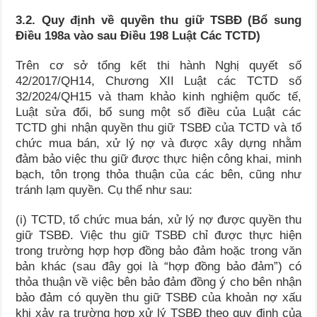
3.2. Quy định về quyền thu giữ TSBĐ (Bổ sung
Điều 198a vào sau Điều 198 Luật Các TCTD)
Trên cơ sở tổng kết thi hành Nghị quyết số
42/2017/QH14, Chương XII Luật các TCTD số
32/2024/QH15 và tham khảo kinh nghiệm quốc tế,
Luật sửa đổi, bổ sung một số điều của Luật các
TCTD ghi nhận quyền thu giữ TSBĐ của TCTD và tổ
chức mua bán, xử lý nợ và được xây dựng nhằm
đảm bảo việc thu giữ được thực hiện công khai, minh
bạch, tôn trọng thỏa thuận của các bên, cũng như
tránh lạm quyền. Cụ thể như sau:
(i) TCTD, tổ chức mua bán, xử lý nợ được quyền thu
giữ TSBĐ. Việc thu giữ TSBĐ chỉ được thực hiện
trong trường hợp hợp đồng bảo đảm hoặc trong văn
bản khác (sau đây gọi là “hợp đồng bảo đảm”) có
thỏa thuận về việc bên bảo đảm đồng ý cho bên nhận
bảo đảm có quyền thu giữ TSBĐ của khoản nợ xấu
khi xảy ra trường hợp xử lý TSBĐ theo quy định của