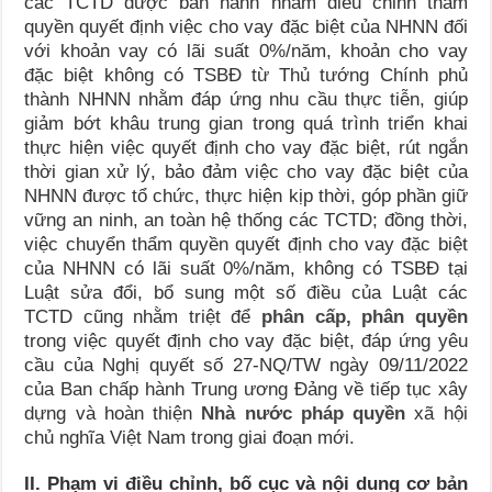
các TCTD được ban hành nhằm điều chỉnh thẩm
quyền quyết định việc cho vay đặc biệt của NHNN đối
với khoản vay có lãi suất 0%/năm, khoản cho vay
đặc biệt không có TSBĐ từ Thủ tướng Chính phủ
thành NHNN nhằm đáp ứng nhu cầu thực tiễn, giúp
giảm bớt khâu trung gian trong quá trình triển khai
thực hiện việc quyết định cho vay đặc biệt, rút ngắn
thời gian xử lý, bảo đảm việc cho vay đặc biệt của
NHNN được tổ chức, thực hiện kịp thời, góp phần giữ
vững an ninh, an toàn hệ thống các TCTD; đồng thời,
việc chuyển thẩm quyền quyết định cho vay đặc biệt
của NHNN có lãi suất 0%/năm, không có TSBĐ tại
Luật sửa đổi, bổ sung một số điều của Luật các
TCTD cũng nhằm triệt để
phân cấp, phân quyền
trong việc quyết định cho vay đặc biệt, đáp ứng yêu
cầu của Nghị quyết số 27-NQ/TW ngày 09/11/2022
của Ban chấp hành Trung ương Đảng về tiếp tục xây
dựng và hoàn thiện
Nhà nước pháp quyền
xã hội
chủ nghĩa Việt Nam trong giai đoạn mới.
II. Phạm vi điều chỉnh, bố cục và nội dung cơ bản