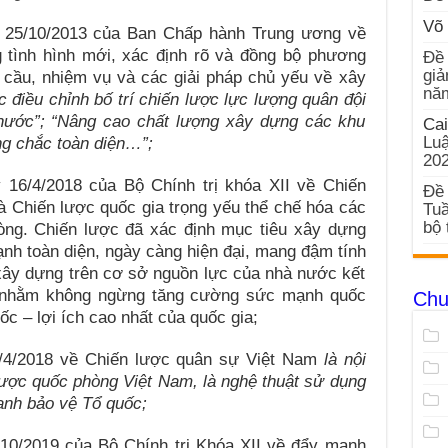
Võ 
 25/10/2013 của Ban Chấp hành Trung ương về
 tình hình mới, xác định rõ và đồng bộ phương
Đề 
giả
 cầu, nhiệm vụ và các giải pháp chủ yếu về xây
nă
c điều chỉnh bố trí chiến lược lực lượng quân đội
nước”; “Nâng cao chất lượng xây dựng các khu
Cai
Luậ
ng chắc toàn diện…”;
20
16/4/2018 của Bộ Chính trị khóa XII về Chiến
Đề 
 Chiến lược quốc gia trọng yếu thể chế hóa các
Tuầ
bộ 
ng. Chiến lược đã xác định mục tiêu xây dựng
h toàn diện, ngày càng hiện đại, mang đậm tính
xây dựng trên cơ sở nguồn lực của nhà nước kết
, nhằm không ngừng tăng cường sức mạnh quốc
Chu
c – lợi ích cao nhất của quốc gia;
6/4/2018 về Chiến lược quân sự Việt Nam
là nội
lược quốc phòng Việt Nam, là nghệ thuật sử dụng
anh bảo vệ Tổ quốc;
10/2019 của Bộ Chính trị Khóa XII về đẩy mạnh