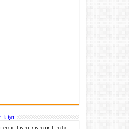
h luận
cương Tuyên truyền
on
Liên hệ