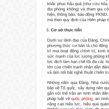
khắc phục hậu quả (như cứu hỏa, 
địa phòng không) và tham gia côn
hiện, thông báo, báo động PKND…
mà theo quy định của Hiến pháp n
Cơ sở thực tiễn
Dưới sự lãnh đạo của Đảng, Chính
phương thức cơ bản là chủ động p
trì mọi hoạt động chính trị, kinh 
sức mạnh của lực lượng phòng khô
lực địch làm hạn chế tối đa các 
lớn của chiến tranh nhân dân đán
và làm nổi bật nghệ thuật chiến t
Những năm qua Đảng, Nhà nước 
bảo vệ Tổ quốc, xây dựng nền quố
gắn với thế trận an ninh nhân dâ
pháp luật về
quốc phòng
, an nin
nâng cao hiệu lực, hiệu quả quản