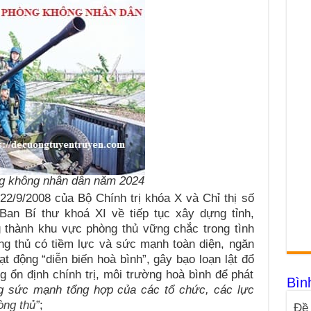
ng không nhân dân năm 2024
2/9/2008 của Bộ Chính trị khóa X và Chỉ thị số
an Bí thư khoá XI về tiếp tục xây dựng tỉnh,
 thành khu vực phòng thủ vững chắc trong tình
g thủ có tiềm lực và sức mạnh toàn diện, ngăn
t động “diễn biến hoà bình”, gây bạo loạn lật đổ
g ổn định chính trị, môi trường hoà bình để phát
Bìn
g sức mạnh tổng hợp của các tổ chức, các lực
òng thủ
”
;
Đề 