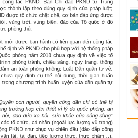
về công tác PKND. Ban Chỉ đạo PKND từ Trung
c thành lập theo đúng quy định của pháp luật;
ND được tổ chức chặt chẽ, cơ bản đáp ứng được
ới, vùng trời, vùng biển, đảo của Tổ quốc ở độ
vực phòng thủ.
ật mới
được ban hành có liên quan đến công tác
hế định về PKND cho phù hợp với hệ thống pháp
 Quốc phòng năm 2018 chưa quy định về việc tổ
ình phòng tránh, chiếu sáng, ngụy trang, thông
o đảm an toàn phòng không; Luật Dân quân tự vệ,
chưa quy định cụ thể nội dung, thời gian huấn
 trong chương trình huấn luyện của dân quân tự
Quyền con người, quyền công dân chỉ có thể bị
ong trường hợp cần thiết vì lý do quốc phòng, an
xã hội, đạo đức xã hội, sức khỏe của cộng đồng”
 các tổ chức, cá nhân (ngoài lực lượng vũ trang)
động PKND như phục vụ chiến đấu (đào đắp công
 vận tải, tải đạn, tiếp lương thực, thực phẩm…),