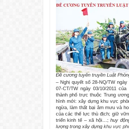
Đề cương tuyên truyền Luật Phò
–
Nghị quyết số 28-NQ/TW ngày 2
07-CT/TW ngày 03/10/2011 của B
thành phố trực thuộc Trung ương
hình mới: xây dựng khu vực phòn
ngừa, làm thất bại âm mưu và hoạ
của các thế lực thù địch; giữ vữn
triển kinh tế – xã hội…;
huy độn
lượng trong xây dựng
khu vực ph