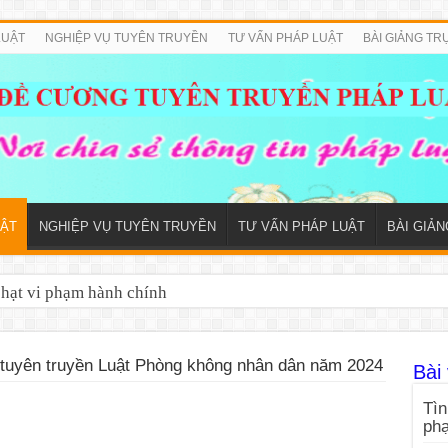
LUẬT
NGHIỆP VỤ TUYÊN TRUYỀN
TƯ VẤN PHÁP LUẬT
BÀI GIẢNG TR
ẬT
NGHIỆP VỤ TUYÊN TRUYỀN
TƯ VẤN PHÁP LUẬT
BÀI GIẢ
phạt vi phạm hành chính
tuyên truyền Luật Phòng không nhân dân năm 2024
Bài 
Tìn
ph