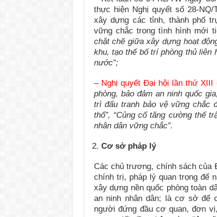
thực hiện Nghị quyết số 28-NQ/T
xây dựng các tỉnh, thành phố t
vững chắc trong tình hình mới t
chặt chẽ giữa xây dựng hoạt độn
khu, tạo thế bố trí phòng thủ liê
nước
”;
–
Nghị quyết Đại hội lần thứ XII
phòng, bảo đảm an ninh quốc gia, 
trì đấu tranh bảo vệ vững chắc đ
thổ”, “Củng cố tăng cường thế tr
nhân dân vững chắc”.
Cơ sở pháp lý
Các chủ trương, chính sách của Đ
chính trị, pháp lý quan trọng để
xây dựng nền quốc phòng toàn dân
an ninh nhân dân; là cơ sở để 
người đứng đầu cơ quan, đơn vị, 