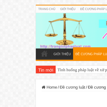
TRANG CHỦ
GIỚI THIỆU
ĐỀ CƯƠNG PHÁP 
GIỚI THIỆU
ĐỀ CƯƠNG PHÁP LU
Tin mới
Tình huống pháp luật về xử 
Home
/
Đề cương luật
/
Đề cương 