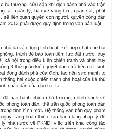
cứu thương, cứu sập khi địch đánh phá vào trận
g tác quản lý, bảo vệ vùng trời, quan sát, phát
 sẽ liên quan quyền con người, quyền công dân
ăm 2013 phải được quy định trong văn bản luật.
 phủ đã vận dụng linh hoạt, kết hợp chặt chẽ hai
hòng, tránh để bảo toàn tiềm lực đất nước, duy
tế, xã hội trong điều kiện chiến tranh và phát huy
ng 3 thứ quân kiên quyết đánh trả tiêu diệt sinh
hoạt động đánh phá của địch, tạo nên sức mạnh to
h thắng hai cuộc chiến tranh phá hoại của kẻ thù
ranh nhân dân của dân tộc ta.
đã ban hành nhiều chủ trương, chính sách về
c phòng toàn dân, thế trận quốc phòng toàn dân
n trong tình hình mới. Hệ thống văn bản quy phạm
h ngày càng hoàn thiện, tạo hành lang pháp lý để
 lý nhà nước về PKND; việc triển khai công tác