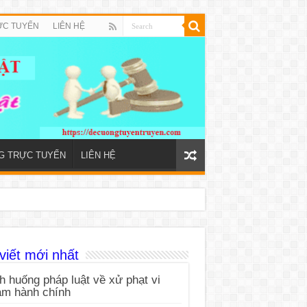
ỰC TUYẾN
LIÊN HỆ
NG TRỰC TUYẾN
LIÊN HỆ
viết mới nhất
h huống pháp luật về xử phạt vi
ạm hành chính