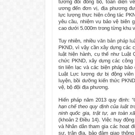
tương đối đồng bộ, toàn diện 
ương đến đơn vị, địa phương đượ
lực lượng thực hiện công tác PK
yêu cầu, nhiệm vụ bảo vệ biên gi
cao dưới 5.000m trong từng khu 
Tuy nhiên, nhiều
văn bản pháp lu
PKND, vì vậy cần xây dựng các c
luật hiện hành, cụ thể như Luật
chức PKND, xây dựng các công tr
tin liên lạc và các biện pháp bả
Luật Lực lượng dự bị động viên 
luyện, bồi dưỡng kiến thức PKND
vệ, bộ đội địa phương.
Hiến pháp năm 2013 quy định:
“
hạn chế theo quy định của luật tr
ninh quốc gia, trật tự, an toàn 
(khoản 2 Điều 14). Việc huy động
và Nhân dân tham gia các hoạt 
sự, trận địa, bảo đảm giao thông