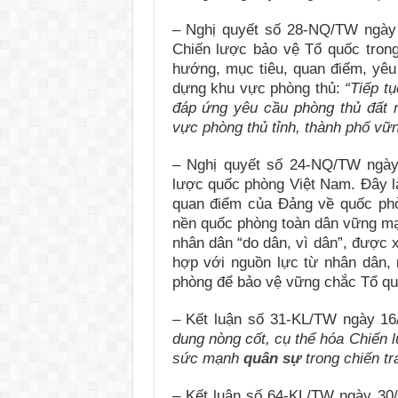
– Nghị quyết số 28-NQ/TW ngày
Chiến lược bảo vệ Tổ quốc trong
hướng, mục tiêu, quan điểm, yêu
dựng khu vực phòng thủ:
“Tiếp tụ
đáp ứng yêu cầu phòng thủ đất 
vực phòng thủ tỉnh, thành phố vữ
– Nghị quyết số 24-NQ/TW ngày 
lược quốc phòng Việt Nam. Đây là
quan điểm của Đảng về quốc phò
nền quốc phòng toàn dân vững mạn
nhân dân “do dân, vì dân”, được 
hợp với nguồn lực từ nhân dân
phòng để bảo vệ vững chắc Tổ quố
– Kết luận số 31-KL/TW ngày 1
dung nòng cốt, cụ thể hóa Chiến 
sức mạnh
quân sự
trong chiến tr
– Kết luận số 64-KL/TW ngày 30/