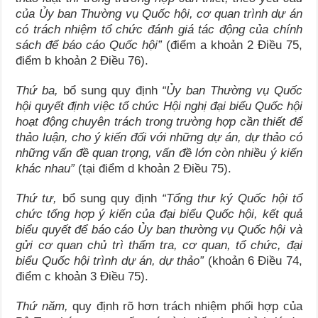
của Ủy ban Thường vụ Quốc hội, cơ quan trình dự án
có trách nhiệm tổ chức đánh giá tác động của chính
sách để báo cáo Quốc hội”
(điểm a khoản 2 Điều 75,
điểm b khoản 2 Điều 76).
Thứ ba,
bổ sung quy định
“Ủy ban Thường vụ Quốc
hội quyết định việc tổ chức Hội nghị đại biểu Quốc hội
hoạt động chuyên trách trong trường hợp cần thiết để
thảo luận, cho ý kiến đối với những dự án, dự thảo có
những vấn đề quan trọng, vấn đề lớn còn nhiều ý kiến
khác nhau”
(tại điểm d khoản 2 Điều 75).
Thứ tư,
bổ sung quy định
“
Tổng thư ký Quốc hội tổ
chức tổng hợp ý kiến của đại biểu Quốc hội,
kết quả
biểu quyết để báo cáo Ủy ban thường vụ Quốc hội và
gửi cơ quan chủ
trì
thẩm tra, cơ quan, tổ chức, đại
biểu Quốc hội trình dự án, dự thảo”
(khoản 6 Điều 74,
điểm c khoản 3 Điều 75).
Thứ năm,
quy định rõ hơn trách nhiệm phối hợp của