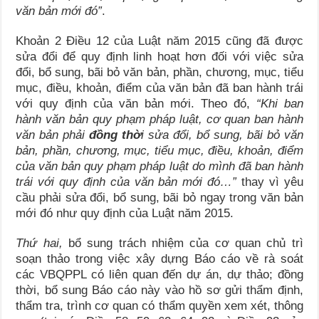
văn bản mới đó”
.
Khoản 2 Điều 12 của Luật năm 2015 cũng đã được
sửa đổi để quy định linh hoạt hơn đối với việc sửa
đổi, bổ sung, bãi bỏ văn bản, phần, chương, mục, tiểu
mục, điều, khoản, điểm của văn bản đã ban hành trái
với quy định của văn bản mới. Theo đó,
“Khi ban
hành văn bản quy phạm pháp luật, cơ quan ban hành
văn bản phải
đồng thờ
i sửa đổi, bổ sung, bãi bỏ văn
bản, phần, chương, mục, tiểu mục, điều, khoản, điểm
của văn bản quy phạm pháp luật do mình đã ban hành
trái với quy định của văn bản mới đó…”
thay vì yêu
cầu phải sửa đổi, bổ sung, bãi bỏ ngay trong văn bản
mới đó như quy định của Luật năm 2015.
Thứ hai,
bổ sung trách nhiệm của cơ quan chủ trì
soạn thảo trong việc xây dựng Báo cáo về rà soát
các VBQPPL có liên quan đến dự án, dự thảo; đồng
thời, bổ sung Báo cáo này vào hồ sơ gửi thẩm định,
thẩm tra, trình cơ quan có thẩm quyền xem xét, thông