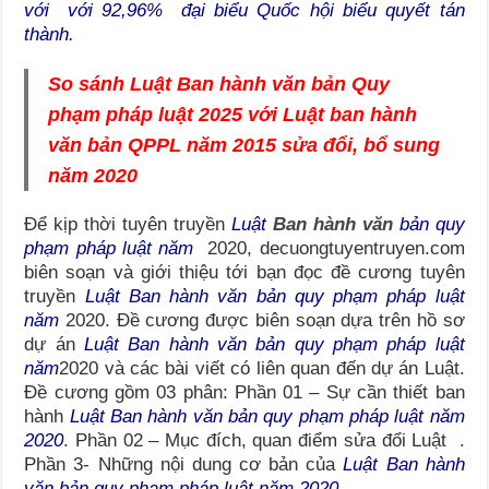
với với 92,96% đại biểu Quốc hội biểu quyết tán
thành.
So sánh Luật Ban hành văn bản Quy
phạm pháp luật 2025 với Luật ban hành
văn bản QPPL năm 2015 sửa đổi, bổ sung
năm 2020
Để kịp thời tuyên truyền
Luật
Ban hành văn
bản quy
phạm pháp luật năm
2020, decuongtuyentruyen.com
biên soạn và giới thiệu tới bạn đọc đề cương tuyên
truyền
Luật Ban hành văn bản quy phạm pháp luật
năm
2020. Đề cương được biên soạn dựa trên hồ sơ
dự án
Luật Ban hành văn bản quy phạm pháp luật
năm
2020 và các bài viết có liên quan đến dự án Luật.
Đề cương gồm 03 phân: Phần 01 – Sự cần thiết ban
hành
Luật Ban hành văn bản quy phạm pháp luật năm
2020
. Phần 02 – Mục đích, quan điểm sửa đổi Luật .
Phần 3- Những nội dung cơ bản của
Luật Ban hành
văn bản quy phạm pháp luật năm 2020.