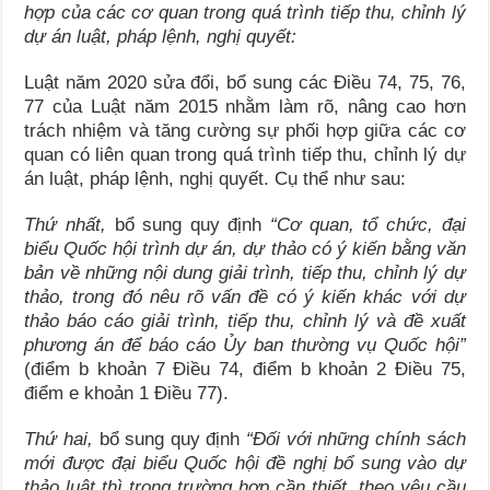
hợp của các cơ quan trong quá trình tiếp thu, chỉnh lý
dự án luật, pháp lệnh, nghị quyết:
Luật năm 2020 sửa đổi, bổ sung các Điều 74, 75, 76,
77 của Luật năm 2015 nhằm làm rõ, nâng cao hơn
trách nhiệm và tăng cường sự phối hợp giữa các cơ
quan có liên quan trong quá trình tiếp thu, chỉnh lý dự
án luật, pháp lệnh, nghị quyết. Cụ thể như sau:
Thứ nhất,
bổ sung quy định
“
Cơ quan, tổ chức, đại
biểu Quốc hội trình dự án, dự thảo có ý kiến bằng văn
bản về những nội dung giải trình, tiếp thu, chỉnh lý dự
thảo, trong đó nêu rõ vấn đề có ý kiến khác với dự
thảo báo cáo giải trình, tiếp thu, chỉnh lý và đề xuất
phương án để báo cáo Ủy ban thường vụ Quốc hội”
(điểm b khoản 7 Điều 74, điểm b khoản 2 Điều 75,
điểm e khoản 1 Điều 77).
Thứ hai,
bổ sung quy định
“Đối với những chính sách
mới được đại biểu Quốc hội đề nghị bổ sung vào
dự
thảo luật thì trong trường hợp cần thiết, theo yêu cầu