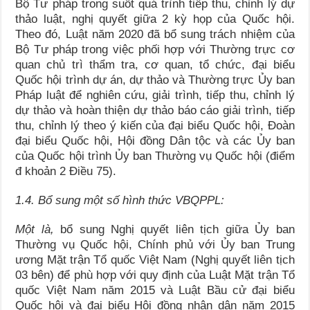
Bộ Tư pháp trong suốt quá trình tiếp thu, chỉnh lý dự
thảo luật, nghị quyết giữa 2 kỳ họp của Quốc hội.
Theo đó, Luật năm 2020 đã bổ sung trách nhiệm của
Bộ Tư pháp trong việc phối hợp với Thường trực cơ
quan chủ trì thẩm tra, cơ quan, tổ chức, đại biểu
Quốc hội trình dự án, dự thảo và Thường trực Ủy ban
Pháp luật để nghiên cứu, giải trình, tiếp thu, chỉnh lý
dự thảo và hoàn thiện dự thảo báo cáo giải trình, tiếp
thu, chỉnh lý theo ý kiến của đại biểu Quốc hội, Đoàn
đại biểu Quốc hội, Hội đồng Dân tộc và các Ủy ban
của Quốc hội trình Ủy ban Thường vụ Quốc hội (điểm
đ khoản 2 Điều 75).
1.4. Bổ sung một số hình thức VBQPPL:
Một là,
bổ sung Nghị quyết liên tịch giữa Ủy ban
Thường vụ Quốc hội, Chính phủ với Ủy ban Trung
ương Mặt trận Tổ quốc Việt Nam (Nghị quyết liên tịch
03 bên) để phù hợp với quy định của Luật Mặt trận Tổ
quốc Việt Nam năm 2015 và Luật Bầu cử đại biểu
Quốc hội và đại biểu Hội đồng nhân dân năm 2015