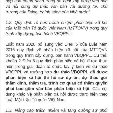
hợp của chính sách trong đề nghị xây dựng văn bản
và nội dung dự thảo văn bản với đường lối, chủ
trương của Đảng, chính sách của Nhà nước”
.
1.2. Quy định rõ hơn trách nhiệm phản biện xã hội
của Mặt trận Tổ quốc Việt Nam (MTTQVN) trong quy
trình xây dựng, ban hành VBQPPL:
Luật năm 2020 bổ sung vào Điều 6 của Luật năm
2015 quy định về phản biện xã hội của MTTQVN
trong quy trình xây dựng, ban hành VBQPPL. Cụ thể,
khoản 2 Điều 6 quy định phản biện xã hội được thực
hiện trong giai đoạn tổ chức lấy ý kiến về dự thảo
VBQPPL và trường hợp
dự thảo
VBQPPL đã được
phản biện xã hội thì hồ sơ dự án, dự thảo gửi
thẩm định, thẩm tra, trình cơ quan có thẩm quyền
phải bao gồm văn bản phản biện xã hội.
Các nội
dung khác về phản biện xã hội được thực hiện theo
Luật Mặt trận Tổ quốc Việt Nam.
1.3. Nâng cao trách nhiệm và tăng cường sự phối