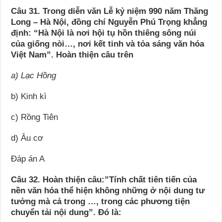
Câu 31. Trong diễn văn Lễ kỷ niệm 990 năm Thăng
Long – Hà Nội, đồng chí Nguyễn Phú Trọng khẳng
định: “Hà Nội là nơi hội tụ hồn thiêng sông núi
của giống nòi…, nơi kết tinh và tỏa sáng văn hóa
Việt Nam”. Hoàn thiện câu trên
a) Lạc Hồng
b) Kinh kì
c) Rồng Tiên
d) Âu cơ
Đáp án A
Câu 32. Hoàn thiện câu:”Tính chất tiên tiến của
nền văn hóa thể hiện không những ở nội dung tư
tưởng mà cả trong …, trong các phương tiện
chuyển tải nội dung”. Đó là: