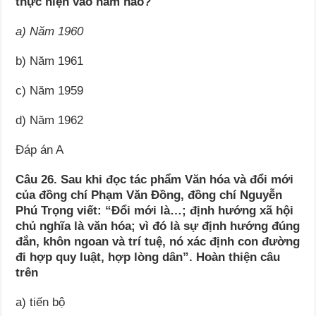
thực hiện vào năm nào?
a) Năm 1960
b) Năm 1961
c) Năm 1959
d) Năm 1962
Đáp án A
Câu 26. Sau khi đọc tác phẩm Văn hóa và đổi mới
của đồng chí Phạm Văn Đồng, đồng chí Nguyễn
Phú Trọng viết: “Đổi mới là…; định hướng xã hội
chủ nghĩa là văn hóa; vì đó là sự định hướng đúng
đắn, khôn ngoan và trí tuệ, nó xác định con đường
đi hợp quy luật, hợp lòng dân”. Hoàn thiện câu
trên
a) tiến bộ