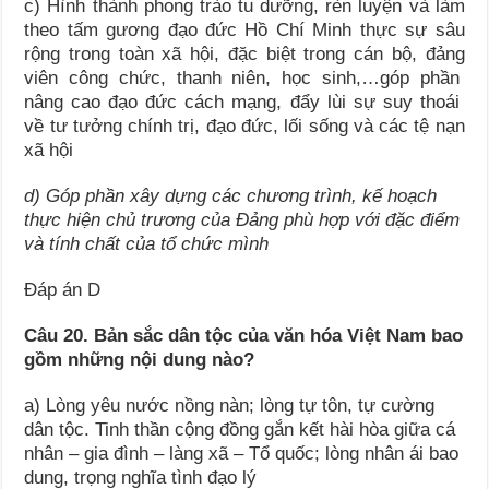
c) Hình thành phong trào tu dưỡng, rèn luyện và làm
theo tấm gương đạo đức Hồ Chí Minh thực sự sâu
rộng trong toàn xã hội, đặc biệt trong cán bộ, đảng
viên công chức, thanh niên, học sinh,…góp phần
nâng cao đạo đức cách mạng, đẩy lùi sự suy thoái
về tư tưởng chính trị, đạo đức, lối sống và các tệ nạn
xã hội
d) Góp phần xây dựng các chương trình, kế hoạch
thực hiện chủ trương của Đảng phù hợp với đặc điểm
và tính chất của tổ chức mình
Đáp án D
Câu 20. Bản sắc dân tộc của văn hóa Việt Nam bao
gồm những nội dung nào?
a) Lòng yêu nước nồng nàn; lòng tự tôn, tự cường
dân tộc. Tinh thần cộng đồng gắn kết hài hòa giữa cá
nhân – gia đình – làng xã – Tổ quốc; lòng nhân ái bao
dung, trọng nghĩa tình đạo lý