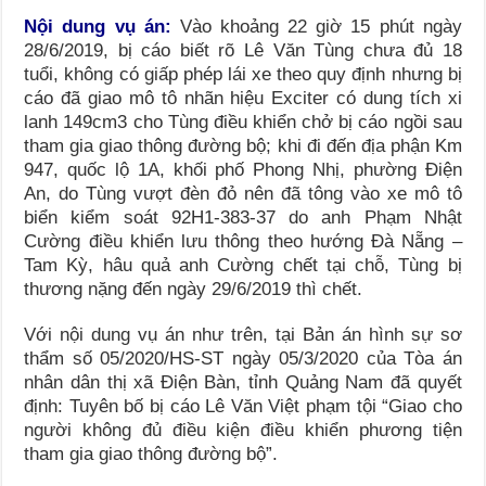
Nội dung vụ án:
Vào khoảng 22 giờ 15 phút ngày
28/6/2019, bị cáo biết rõ Lê Văn Tùng chưa đủ 18
tuổi, không có giấp phép lái xe theo quy định nhưng bị
cáo đã giao mô tô nhãn hiệu Exciter có dung tích xi
lanh 149cm3 cho Tùng điều khiển chở bị cáo ngồi sau
tham gia giao thông đường bộ; khi đi đến địa phận Km
947, quốc lộ 1A, khối phố Phong Nhị, phường Điện
An, do Tùng vượt đèn đỏ nên đã tông vào xe mô tô
biển kiểm soát 92H1-383-37 do anh Phạm Nhật
Cường điều khiển lưu thông theo hướng Đà Nẵng –
Tam Kỳ, hâu quả anh Cường chết tại chỗ, Tùng bị
thương nặng đến ngày 29/6/2019 thì chết.
Với nội dung vụ án như trên, tại Bản án hình sự sơ
thẩm số 05/2020/HS-ST ngày 05/3/2020 của Tòa án
nhân dân thị xã Điện Bàn, tỉnh Quảng Nam đã quyết
định: Tuyên bố bị cáo Lê Văn Việt phạm tội “Giao cho
người không đủ điều kiện điều khiển phương tiện
tham gia giao thông đường bộ”.