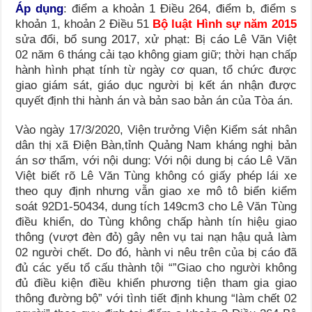
Áp dụng
: điểm a khoản 1 Điều 264, điểm b, điểm s
khoản 1, khoản 2 Điều 51
Bộ luật Hình sự năm 2015
sửa đổi, bổ sung 2017, xử phạt: Bị cáo Lê Văn Việt
02 năm 6 tháng cải tạo không giam giữ; thời hạn chấp
hành hình phạt tính từ ngày cơ quan, tổ chức được
giao giám sát, giáo dục người bị kết án nhận được
quyết định thi hành án và bản sao bản án của Tòa án.
Vào ngày 17/3/2020, Viện trưởng Viện Kiểm sát nhân
dân thị xã Điện Bàn,tỉnh Quảng Nam kháng nghị bản
án sơ thẩm, với nội dung: Với nội dung bị cáo Lê Văn
Việt biết rõ Lê Văn Tùng không có giấy phép lái xe
theo quy định nhưng vẫn giao xe mô tô biển kiểm
soát 92D1-50434, dung tích 149cm3 cho Lê Văn Tùng
điều khiển, do Tùng không chấp hành tín hiệu giao
thông (vượt đèn đỏ) gây nên vụ tai nạn hậu quả làm
02 người chết. Do đó, hành vi nêu trên của bị cáo đã
đủ các yếu tổ cấu thành tội “”Giao cho người không
đủ điều kiện điều khiển phương tiện tham gia giao
thông đường bộ” với tình tiết định khung “làm chết 02