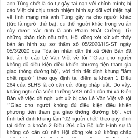
anh Tùng chết là do tự gây tai nạn với chính mình; bị
cáo Việt chỉ chịu trách nhiệm hình sự đối với thiệt hại
về tính mạng mà anh Tùng gây ra cho người khác
(tức là người thứ ba), cụ thể người khác trong vụ án
này được xác định là anh Phạm Nhật Cường. Từ
những phân tích nêu trên, Hội đồng xét xử xét thấy
bản án hình sự sơ thẩm số 05/2020/HS-ST ngày
05/3/2020 của Tòa án nhân dân thị xã Điện Bàn đã
kết án bị cáo Lê Văn Việt về tội “”Giao cho người
không đủ điều kiện điều khiển phương tiện tham gia
giao thông đường bộ”, với tình tiết định khung “làm
chết người” theo quy định tại điểm a khoản 1 Điều
264 của BLHS là có căn cứ, đúng pháp luật. Do vậy,
kháng nghị của Viện trưởng VKS nhân dân thị xã Điện
Bàn về việc đề nghị xét xử bị cáo Lê Văn Việt về tội
“”Giao cho người không đủ điều kiện điều khiển
phương tiện tham gia
giao thông đường bộ
“, với
tình tiết định khung làm “02 người chết” theo quy định
tại điểm a khoản 2 Điều 264 của Bộ luật Hình sự là
không có căn cứ nên Hội đồng xét xử không chấp