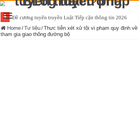
Đề cương tuyên truyền Luật Tiếp cận thông tin 2026
Trắc nghiệm văn kiện Đại hội lần thứ 14 của Đảng
Home
/
Tư liệu
/
Thực tiễn xét xử tội vi phạm quy định về
tham gia giao thông đường bộ