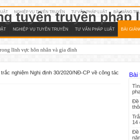
LUẬT
NGHIỆP VỤ TUYÊN TRUYỀN
TƯ VẤN PHÁP LUẬT
BÀI GIẢNG TR
UẬT
NGHIỆP VỤ TUYÊN TRUYỀN
TƯ VẤN PHÁP LUẬT
BÀI GIẢ
trong lĩnh vực hôn nhân và gia đình
trắc nghiệm Nghị định 30/2020/NĐ-CP về công tác
Bài 
Tìn
ph
Đề 
thô
Trắ
14
Đề 
nă