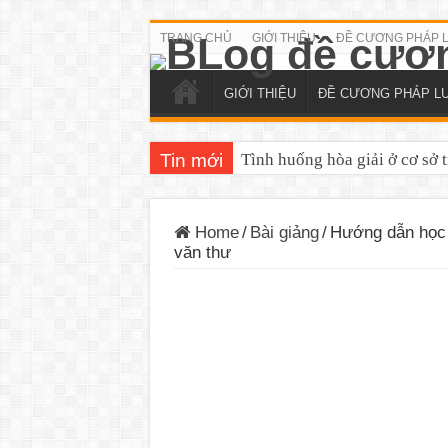
TRANG CHỦ
GIỚI THIỆU
ĐỀ CƯƠNG PHÁP 
GIỚI THIỆU
ĐỀ CƯƠNG PHÁP L
Tin mới
Tình huống hòa giải ở cơ sở 
Home
/
Bài giảng
/
Hướng dẫn học 
văn thư