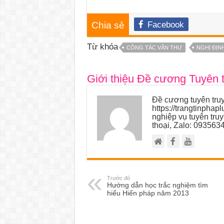
Chia sẻ
Facebook
Từ khóa
CÔNG TÁC VĂN THƯ
NGHỊ ĐỊNH
Giới thiệu Đề cương Tuyên 
Đề cương tuyên truy
https://trangtinphap
nghiệp vụ tuyên tru
thoại, Zalo: 093563
Trước đó
Hướng dẫn học trắc nghiệm tìm
hiểu Hiến pháp năm 2013