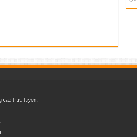
g cáo trực tuyến:
1
m