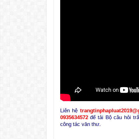
Liên hệ
trangtinphapluat2019@
0935634572
để tải Bộ câu hỏi tr
công tác văn thư.