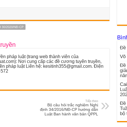
 30/2020/NĐ-CP
Bìn
truyền
Đề 
ền pháp luật (trang web thành viên của
Võ 
luat.com): Nơi cung cấp các đề cương tuyên truyền,
Đề 
yền pháp luật Liên hệ: kesitinh355@gmail.com. Điện
giả
4572
nă
Cai
Luậ
20
Tiếp theo
Đề 
Bộ câu hỏi trắc nghiệm Nghị
Tuầ
định 34/2016/NĐ-CP hướng dẫn
bộ 
Luật Ban hành văn bản QPPL