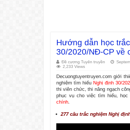
Hướng dẫn học trắc
30/2020/NĐ-CP về c
Đề cương Tuyên truyền
Septem
2,233 Views
Decuongtuyentruyen.com giới thi
nghiệm tìm hiểu
Nghị định 30/20
thi viên chức, thi nâng ngạch cô
phục vụ cho việc tìm hiểu, học 
chính
.
277 câu trắc nghiệm Nghị địn