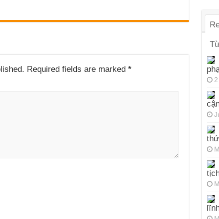
Re
Từ
lished.
Required fields are marked
*
ph
2
cận
J
thứ
M
tịc
M
lĩn
M