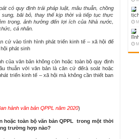
át có quy định trái pháp luật, mâu thuẫn, chồng
ung, bãi bỏ, thay thế kịp thời và tiếp tục thực
tịc
iêm trọng, ảnh hưởng đến lợi ích của Nhà nước,
M
chức, cá nhân.
lĩn
 cứ vào tình hình phát triển kinh tế – xã hội để
M
 hội phát sinh
nh của văn bản không còn hoặc toàn bộ quy định
âu thuẫn với văn bản là căn cứ đểrà soát hoặc
hát triển kinh tế – xã hội mà không cần thiết ban
 Ban hành văn bản QPPL năm 2020
)
n hoặc toàn bộ văn bản
QPPL
trong một th
ờ
i
ong trường hợp
nào?