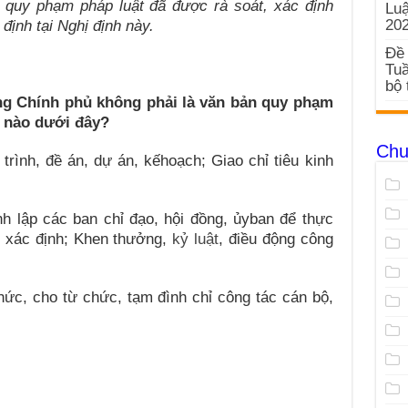
 quy phạm pháp luật đã được rà soát, xác đ
ị
nh
Luậ
20
 định tại Nghị định này.
Đề 
Tuầ
bộ 
ng Chính phủ không phải là văn bản quy phạm
nào dưới đây?
Chu
trình, đề án, dự án, kếhoạch; Giao chỉ tiêu kinh
nh lập các ban chỉ đạo, hội đồng, ủyban để thực
n xác định; Khen thưởng,
kỷ luật
, điều động công
ức, cho từ chức, tạm đình chỉ công tác cán bộ,