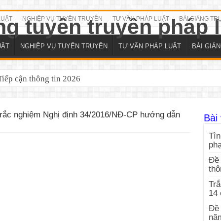
LUẬT
NGHIỆP VỤ TUYÊN TRUYỀN
TƯ VẤN PHÁP LUẬT
BÀI GIẢNG TR
UẬT
NGHIỆP VỤ TUYÊN TRUYỀN
TƯ VẤN PHÁP LUẬT
BÀI GIẢ
iếp cận thông tin 2026
trắc nghiệm Nghị định 34/2016/NĐ-CP hướng dẫn
Bài 
Tìn
ph
Đề 
thô
Trắ
14
Đề 
nă