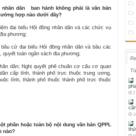
g nhân dân
ban hành không phải là văn bản
trường hợp
nào dưới đây?
hiệm đại biểu Hội đồng nhân dân và các chức vụ
 địa phương;
 bầu cử đại biểu Hội đồng nhân dân và bầu các
, quyết toán ngân sách địa phương;
Re
 nhân dân; Nghị quyết phê chuẩn cơ cấu cơ quan
Từ
ân cấp tỉnh, thành phố trực thuộc trung ương,
huộc tỉnh, thành phố thuộc thành phố trực thuộc
ph
2
cận
J
một ph
ầ
n hoặc toàn bộ nội dung văn bản
QPPL
thứ
ợp
nào?
M