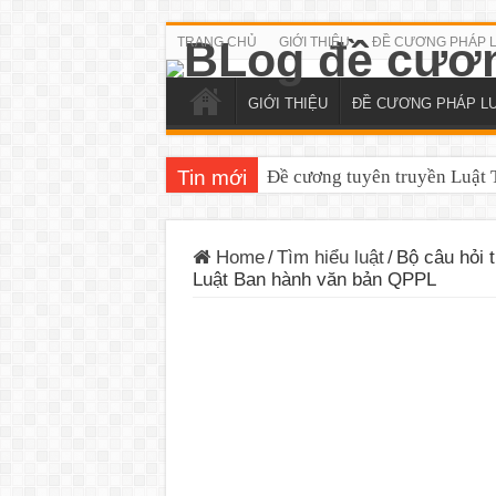
TRANG CHỦ
GIỚI THIỆU
ĐỀ CƯƠNG PHÁP 
GIỚI THIỆU
ĐỀ CƯƠNG PHÁP L
Tin mới
Đề cương tuyên truyền Luật T
Home
/
Tìm hiểu luật
/
Bộ câu hỏi 
Luật Ban hành văn bản QPPL