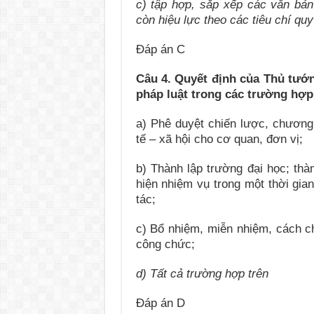
c)
tập h
ợ
p, s
ắ
p xếp các văn bản
còn hiệu lực theo các tiêu chí quy
Đáp án C
Câu 4.
Quyết định của Thủ tướ
pháp luật trong các trường hợp
a) Phê duyệt chiến lược, chương 
tế – xã hội cho cơ quan, đơn vị;
b) Thành lập trường đại học; thà
hiện nhiệm vụ trong một thời gia
tác;
c) Bổ nhiệm, miễn nhiệm, cách ch
công chức;
d) Tất cả trường hợp trên
Đáp án D