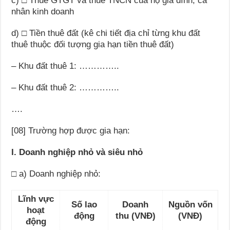
c)
□ Thuế GTGT và thuế TNCN của hộ gia đình, cá
nhân kinh doanh
d)
□ Tiền thuê đất (kê chi tiết địa chỉ từng khu đất
thuê thuộc đối tượng gia hạn tiền thuê đất)
–
Khu đất thuê 1:
…………..
–
Khu đất thuê 2:
…………..
….
[08] Trường hợp được gia hạn:
I.
Doanh nghiệp nhỏ và siêu nhỏ
□ a) Doanh nghiệp nhỏ:
Lĩnh vực
Số lao
Doanh
Nguồn vốn
hoạt
động
thu
(VNĐ)
(VN
Đ
)
động