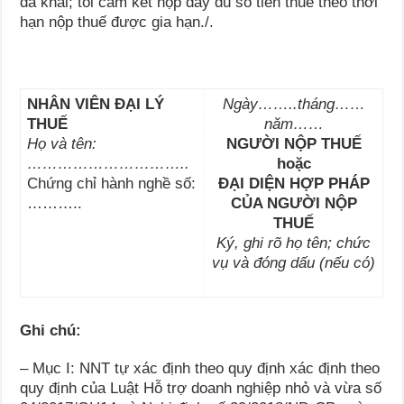
đã khai; tôi cam kết nộp đầy đủ số tiền thuế theo thời
hạn nộp thuế được gia hạn
.
/.
NHÂN VIÊN ĐẠI LÝ
Ngày……..tháng……
THUẾ
năm……
Họ và tên:
NGƯỜI NỘP THUẾ
…………………………..
hoặc
Chứng chỉ hành nghề số:
ĐẠI DIỆN HỢP PHÁP
………..
CỦA NGƯỜI NỘP
THUẾ
Ký, ghi rõ họ tên; chức
vụ và đóng dấu (nếu có)
Ghi chú:
–
Mục
I
: NNT tự xác định theo quy định xác định theo
quy định của Luật Hỗ trợ doanh nghiệp nh
ỏ
và vừa số