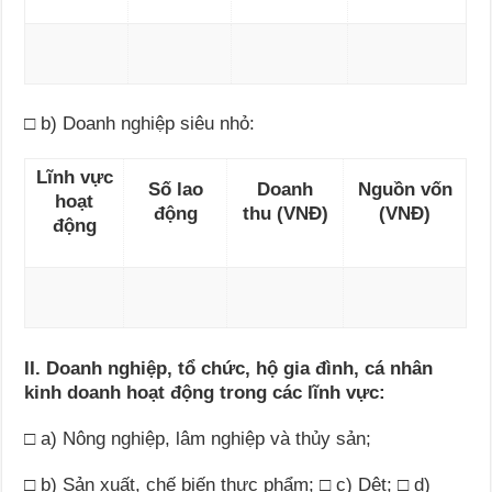
□ b) Doanh nghiệp siêu nhỏ:
Lĩnh vực
Số lao
Doanh
Nguồn vốn
hoạt
động
thu
(VNĐ)
(VN
Đ
)
động
II. Doanh nghiệp, tổ chức, hộ gia đình, cá nhân
k
i
nh doanh hoạt động trong các lĩnh vực:
□ a) Nông nghiệp, lâm nghiệp và thủy s
ả
n;
□
b) Sản xuất, chế biến thực phẩm; □ c) Dệt; □ d)