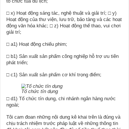
tổ chức tua du lịch;
□
x) Hoạt động sáng tác, nghệ thuật và giải trí; □ y)
Hoạt động của thư viện, lưu trữ, bảo tàng và các hoạt
động v
ă
n hóa khác; □ z) Hoạt động th
ể
thao, vui chơi
giải trí;
□
a
1
) Hoạt động chiếu phim;
□
b
1
) Sản xuất sản phẩm công nghiệp hỗ trợ ưu tiên
phát triển;
□
c
1
) Sản xuất sản phẩm cơ khí trọng điểm;
Tổ chức tín dụng
□
d
1
) Tổ chức tín dụng, chi nhánh ngân hàng nước
ngoài;
Tôi cam đoan những nội dung kê khai trên là đúng và
chịu trách nhiệm trước pháp luật về những thông tin