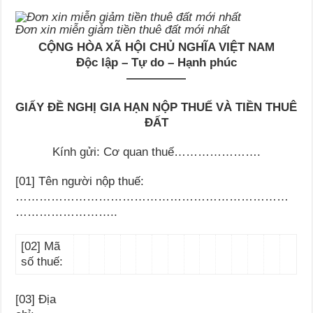
Đơn xin miễn giảm tiền thuê đất mới nhất
CỘNG HÒA XÃ HỘI CHỦ NGHĨA VIỆT NAM
Độc lập – Tự do – Hạnh phúc
—————
GIẤY Đ
Ề
NGHỊ GIA HẠN NỘP THU
Ế
VÀ TIỀN THUÊ
Đ
Ấ
T
Kính gửi: Cơ quan thuế
………………….
[01] Tên người nộp thuế:
…
…………………………………………………………
……………………..
[02] Mã
số thuế:
[03] Địa