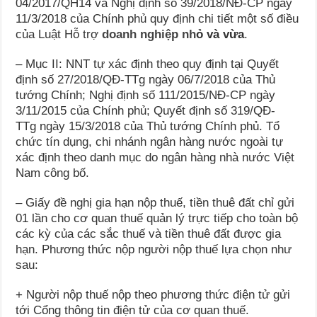
04/2017/QH14 và Nghị định số 39/2018/NĐ-CP ngày
11/3/2018 của Chính ph
ủ
quy định chi tiết một số điều
của Luật Hỗ trợ
doanh nghiệp nh
ỏ
và vừa
.
–
Mục II: NNT tự xác định theo quy định tại Quyết
định số 27/2018/QĐ-TTg ngày
0
6/7/20
1
8 của Thủ
tướng Chính; Nghị định số 111/2015/NĐ-CP ngày
3/11/2015 của Ch
í
nh phủ; Quyết định số 319/QĐ-
TTg ngày 15/3/2018 của Thủ tướng Chính phủ. Tổ
chức tín dụng, ch
i
nhánh ngân hàng nước ngoài tự
xác định theo danh mục do ngân hàng nhà nư
ớ
c Việt
Nam công bố.
–
Giấy đề nghị gia hạn nộp thuế, tiền thuê đất chỉ gửi
01 lần cho cơ quan thuế qu
ả
n lý trực tiếp cho toàn bộ
các kỳ của các sắc thuế và tiền thuê đất được gia
hạn. Phương thức nộp người nộp thuế lựa chọn như
sau:
+ Người nộp thuế nộp theo phương thức
đ
iện t
ử
gửi
tới
C
ổng thông tin điện tử của cơ quan thuế.