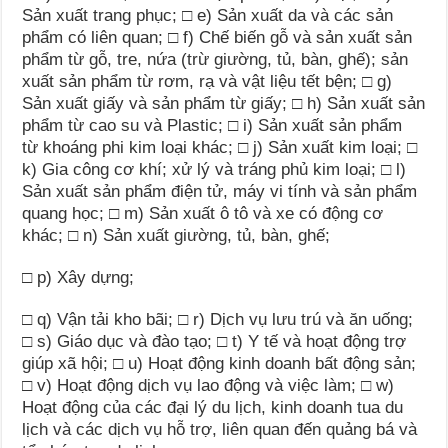
Sản xuất trang phục;
□
e) Sản xuất da và các s
ả
n
ph
ẩ
m có liên quan; □ f) Ch
ế
biến gỗ và sản xuất sản
phẩm từ gỗ, tre, nứa (trừ giường, tủ, bàn, ghế); sản
xuất sản phẩm từ rơm, rạ và vật liệu tết bện; □ g)
Sản xuất giấy và sản phẩm từ giấy; □ h) Sản xuất sản
phẩm từ cao su và Plastic; □ i) Sản xuất sản phẩm
t
ừ
khoáng phi kim loại khác; □ j) Sản xuất kim loại; □
k) Gia công cơ khí; x
ử
lý và tráng phủ kim loại; □
l
)
Sản xuất sản phẩm điện tử, máy vi tính và sản phẩm
quang học;
□
m) Sản xu
ấ
t ô tô và xe có động cơ
khác; □ n)
Sản xuất giường, tủ, bàn, ghế;
□
p) Xây dựng;
□
q) Vận tải kho bãi; □ r) Dịch vụ lưu trú v
à
ăn uống;
□ s) Giáo dục và đào tạo; □ t) Y t
ế
và hoạt động trợ
giúp xã hội; □ u) Hoạt động kinh doanh b
ấ
t động sản;
□ v) Hoạt động dịch vụ lao động và việc làm; □ w)
Hoạt động của các đại lý du lịch, kinh doanh tua du
lịch và các dịch vụ hỗ trợ, liên quan đến quảng bá và