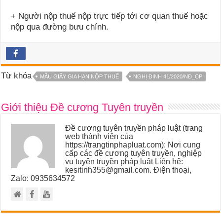
+ Người nộp thuế nộp trực tiếp tới cơ quan thuế hoặc
nộp qua đường bưu chính.
Từ khóa
MẪU GIẤY GIA HẠN NỘP THUẾ
NGHỊ ĐỊNH 41/2020/NĐ_CP
Giới thiệu Đề cương Tuyên truyền
Đề cương tuyên truyền pháp luật (trang
web thành viên của
https://trangtinphapluat.com): Nơi cung
cấp các đề cương tuyên truyền, nghiệp
vụ tuyên truyền pháp luật Liên hệ:
kesitinh355@gmail.com. Điện thoại,
Zalo: 0935634572