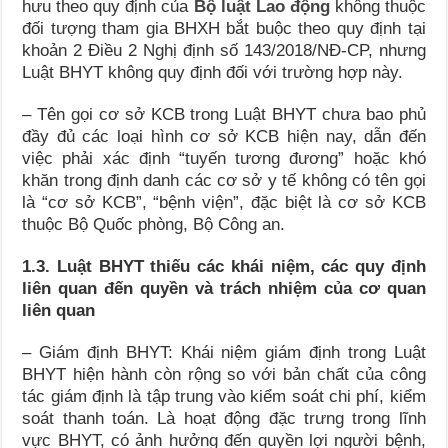
hưu theo quy định của
Bộ luật Lao động
không thuộc
đối tượng tham gia BHXH bắt buộc theo quy định tại
khoản 2 Điều 2 Nghị định số 143/2018/NĐ-CP, nhưng
Luật BHYT không quy định đối với trường hợp này.
– Tên gọi cơ sở KCB trong Luật BHYT chưa bao phủ
đầy đủ các loại hình cơ sở KCB hiện nay, dẫn đến
việc phải xác định “tuyến tương đương” hoặc khó
khăn trong định danh các cơ sở y tế không có tên gọi
là “cơ sở KCB”, “bệnh viện”, đặc biệt là cơ sở KCB
thuộc Bộ Quốc phòng, Bộ Công an.
1.3. Luật BHYT thiếu các khái niệm, các quy định
liên quan đến quyền và trách nhiệm của cơ quan
liên quan
– Giám định BHYT: Khái niệm giám định trong Luật
BHYT hiện hành còn rộng so với bản chất của công
tác giám định là tập trung vào kiểm soát chi phí, kiểm
soát thanh toán. Là hoạt động đặc trưng trong lĩnh
vực BHYT, có ảnh hưởng đến quyền lợi người bệnh,