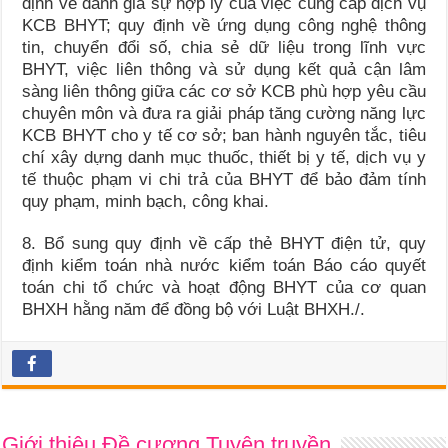
định về đánh giá sự hợp lý của việc cung cấp dịch vụ
KCB BHYT; quy định về ứng dụng công nghệ thông
tin, chuyển đổi số, chia sẻ dữ liệu trong lĩnh vực
BHYT, việc liên thông và sử dụng kết quả cận lâm
sàng liên thông giữa các cơ sở KCB phù hợp yêu cầu
chuyên môn và đưa ra giải pháp tăng cường năng lực
KCB BHYT cho y tế cơ sở; ban hành nguyên tắc, tiêu
chí xây dựng danh mục thuốc, thiết bị y tế, dịch vụ y
tế thuộc phạm vi chi trả của BHYT để bảo đảm tính
quy phạm, minh bạch, công khai.
8. Bổ sung quy định về cấp thẻ BHYT điện tử, quy
định kiểm toán nhà nước kiểm toán Báo cáo quyết
toán chi tổ chức và hoạt động BHYT của cơ quan
BHXH hằng năm để đồng bộ với Luật BHXH./.
Giới thiệu Đề cương Tuyên truyền