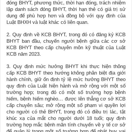
đóng BHYT, phương thức, thời hạn đóng, trách nhiệm
lập danh sách đóng BHYT, thời hạn thẻ có giá trị sử
dụng để phù hợp hơn và đồng bộ với quy định của
Luật BHXH và luật khác có liên quan.
2. Quy định về KCB BHYT, trong đó có đăng ký KCB
BHYT ban đầu, chuyển người bệnh giữa các cơ sở
KCB BHYT theo cấp chuyên môn kỹ thuật của Luật
KCB năm 2023.
3. Quy định mức hưởng BHYT khi thực hiện thông
cấp KCB BHYT theo hướng không phân biệt địa giới
hành chính, giữ ổn định tỷ lệ mức hưởng BHYT theo
quy định của Luật hiện hành và mở rộng với một số
trường hợp; trong đó có một số trường hợp bệnh
hiếm, bệnh hiểm nghèo… được lên thẳng cơ sở KCB
cấp chuyên sâu; mở rộng một số phạm vi quyền lợi
cho người có thẻ BHYT, trong đó có điều trị lác, tật
khúc xạ của mắt cho người dưới 18 tuổi; quy định
trường hợp mắc bệnh mãn tính chuyển về y tế cơ sở
để quản lý trong một số trường hợp để phát huy vai