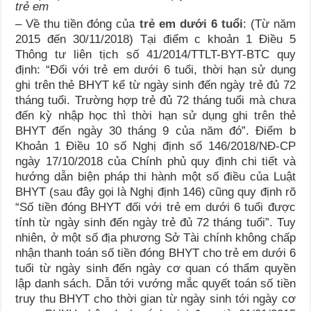
trẻ em
– Về thu tiền đóng của
trẻ em dưới 6 tuổi
: (Từ năm
2015 đến 30/11/2018) Tại điểm c khoản 1 Điều 5
Thông tư liên tịch số 41/2014/TTLT-BYT-BTC quy
định: “Đối với trẻ em dưới 6 tuổi, thời hạn sử dụng
ghi trên thẻ BHYT kể từ ngày sinh đến ngày trẻ đủ 72
tháng tuổi. Trường hợp trẻ đủ 72 tháng tuổi mà chưa
đến kỳ nhập học thì thời hạn sử dụng ghi trên thẻ
BHYT đến ngày 30 tháng 9 của năm đó”. Điểm b
Khoản 1 Điều 10 số Nghị định số 146/2018/NĐ-CP
ngày 17/10/2018 của Chính phủ quy định chi tiết và
hướng dẫn biện pháp thi hành một số điều của Luật
BHYT (sau đây gọi là Nghị định 146) cũng quy định rõ
“Số tiền đóng BHYT đối với trẻ em dưới 6 tuổi được
tính từ ngày sinh đến ngày trẻ đủ 72 tháng tuổi”. Tuy
nhiên, ở một số địa phương Sở Tài chính không chấp
nhận thanh toán số tiền đóng BHYT cho trẻ em dưới 6
tuổi từ ngày sinh đến ngày cơ quan có thẩm quyền
lập danh sách. Dẫn tới vướng mắc quyết toán số tiền
truy thu BHYT cho thời gian từ ngày sinh tới ngày cơ