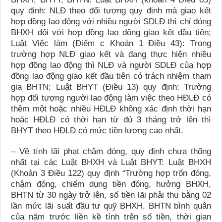
quy định: NLĐ theo đối tượng quy định mà giao kết
hợp đồng lao động với nhiều người SDLĐ thì chỉ đóng
BHXH đối với hợp đồng lao động giao kết đầu tiên;
Luật Việc làm (Điểm c Khoản 1 Điều 43): Trong
trường hợp NLĐ giao kết và đang thực hiện nhiều
hợp đồng lao động thì NLĐ và người SDLĐ của hợp
đồng lao động giao kết đầu tiên có trách nhiệm tham
gia BHTN; Luật BHYT (Điều 13) quy định: Trường
hợp đối tượng người lao động làm việc theo HĐLĐ có
thêm một hoặc nhiều HĐLĐ không xác định thời hạn
hoặc HĐLĐ có thời hạn từ đủ 3 tháng trở lên thì
BHYT theo HĐLĐ có mức tiền lương cao nhất.
– Về tính lãi phạt chậm đóng, quy định chưa thống
nhất tại các Luật BHXH và Luật BHYT: Luật BHXH
(Khoản 3 Điều 122) quy định “Trường hợp trốn đóng,
chậm đóng, chiếm dụng tiền đóng, hưởng BHXH,
BHTN từ 30 ngày trở lên, số tiền lãi phải thu bằng 02
lần mức lãi suất đầu tư quỹ BHXH, BHTN bình quân
của năm trước liền kề tính trên số tiền, thời gian