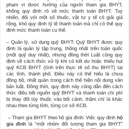
phạm vi được hưởng của người tham gia BHYT,
không quy định rõ về mức thanh toán BHYT. Tuy
nhiên, đối với một số thuốc, vật tư y tế có giải giá
rộng, khó quy định tỷ lệ thanh toán mà chỉ có thể quy
định mức thanh toán cụ thể.
– Quản lý, sử dụng quỹ BHYT: Quỹ BHYT được quy
định là quản lý tập trung, thống nhất trên toàn quốc
(một quỹ duy nhất), nhưng đồng thời Luật cũng quy
định về cách thức xử lý khi có kết dư hoặc thiếu hụt
quỹ KCB BHYT (tính trên thực tế số thu BHYT) tại
các tỉnh, thành phố. Điều này có thể hiểu là chưa
đồng bộ, nhất quán trong cách thể hiện nội dung văn
bản luật. Đồng thời, quy định này cũng dẫn đến cách
thức điều tiết nguồn quỹ BHYT và thanh toán chi phí
bị thay đổi tùy thuộc vào bối cảnh, thậm chí là khác
nhau theo từng tỉnh, từng cơ sở KCB.
– Tham gia BHYT theo hộ gia đình: Việc quy định
hộ
gia đình
là “một nhóm đối tượng tham gia BHYT”