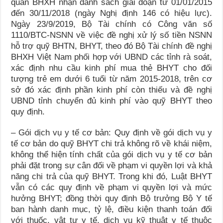
quan BHXH nhận danh sách giai đoạn từ 01/01/2015
đến 30/11/2018 (ngày Nghị định 146 có hiệu lực).
Ngày 23/9/2019, Bộ Tài chính có Công văn số
1110/BTC-NSNN về việc đề nghị xử lý số tiền NSNN
hỗ trợ quỹ BHTN, BHYT, theo đó Bộ Tài chính đề nghị
BHXH Việt Nam phối hợp với UBND các tỉnh rà soát,
xác định nhu cầu kinh phí mua thẻ BHYT cho đối
tượng trẻ em dưới 6 tuổi từ năm 2015-2018, trên cơ
sở đó xác định phần kinh phí còn thiếu và đề nghị
UBND tỉnh chuyển đủ kinh phí vào quỹ BHYT theo
quy định.
– Gói dịch vụ y tế cơ bản: Quy định về gói dịch vụ y
tế cơ bản do quỹ BHYT chi trả không rõ về khái niệm,
không thể hiện tính chất của gói dịch vụ y tế cơ bản
phải đặt trong sự cân đối về phạm vi quyền lợi và khả
năng chi trả của quỹ BHYT. Trong khi đó, Luật BHYT
vẫn có các quy định về phạm vi quyền lợi và mức
hưởng BHYT; đồng thời quy định Bộ trưởng Bộ Y tế
ban hành danh mục, tỷ lệ, điều kiện thanh toán đối
với thuốc, vật tư y tế, dịch vụ kỹ thuật y tế thuộc